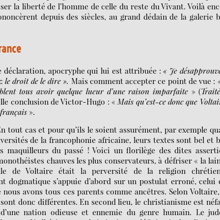
riser la liberté de l’homme de celle du reste du Vivant. Voilà en
ononcèrent depuis des siècles, au grand dédain de la galerie 
France
 déclaration, apocryphe qui lui est attribuée :
« Je désapprouv
le droit de le dire ».
Mais comment accepter ce point de vue :
mblent tous avoir quelque lueur d’une raison imparfaite
» (
Trait
telle conclusion de Victor-Hugo : «
Mais qu’est-ce donc que Voltai
t français
».
En tout cas et pour qu’ils le soient assurément, par exemple q
niversités de la francophonie africaine, leurs textes sont bel et 
s maquilleurs du passé ! Voici un florilège des dites assert
monothéistes chauves les plus conservateurs, à défriser « la lai
le de Voltaire était la perversité de la religion chrétien
nt dogmatique s’appuie d’abord sur un postulat erroné, celui
nous avons tous ces parents comme ancêtres. Selon Voltaire,
sont donc différentes. En second lieu, le christianisme est néf
lle d’une nation odieuse et ennemie du genre humain. Le jud