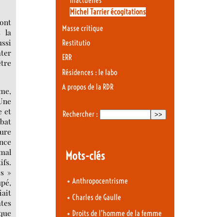
Inactuelles
Michel Tarrier écogitations
sont
Masse critique
 la
ussi
Restitutio
ater
ERR
être
Résidences : le labo
A propos de la RDR
sme,
 Une
e et
Rechercher :
mbat
ture
ence
 mal
Mots-clés
ifs.
es »
•
Anthropocentrisme
upé,
iait
•
Charles de Gaulle
ates
 que
•
Droits de l’homme de la femme