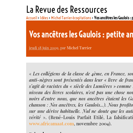
La Revue des Ressources
Accueil
>
Idées
>
Michel Tarrier écogitations
>
Vos ancêtres les Gaulois : 
Vos ancêtres les Gaulois : petite 
jeudi 18 juin 2009
, par
Michel Tarrier
«
Les collégiens de la classe de 4ème, en France, son
anti-nègres sont présentés dans leur « livre de fra
s’agit de racistes du « siècle des Lumières » comme 
niveau des livres scolaires, n’est pas une chose n
noirs d’entre nous, que nos ancêtres étaient les 
chanson : Nos ancêtres, les Gaulois...). Nous profito
sur une dérive habituelle. Nul ne doute que les aute
vérité
». (René-Louis Parfait Etilé, La falsifica
www.africamaat.com
, novembre 2004).