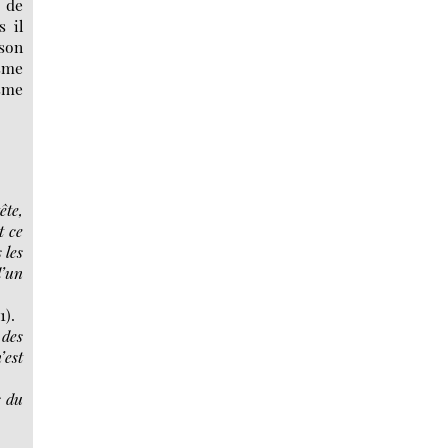
 de
s il
 son
isme
sme
ête,
t ce
 les
d’un
1).
 des
’est
s du