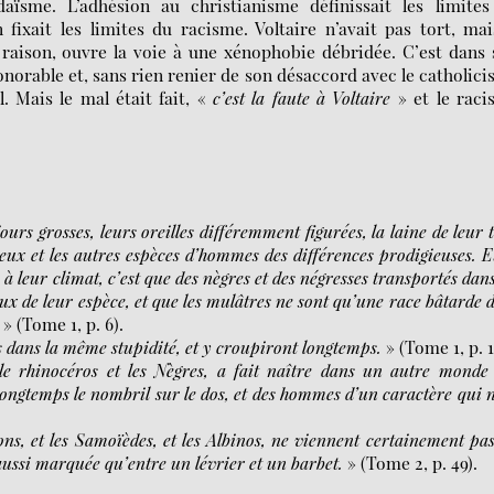
aïsme. L’adhésion au christianisme définissait les limites
fixait les limites du racisme. Voltaire n’avait pas tort, mai
 raison, ouvre la voie à une xénophobie débridée. C’est dans
norable et, sans rien renier de son désaccord avec le catholic
l. Mais le mal était fait, «
c’est la faute à Voltaire
» et le raci
urs grosses, leurs oreilles différemment figurées, la laine de leur t
eux et les autres espèces d’hommes des différences prodigieuses. E
à leur climat, c’est que des nègres et des négresses transportés dans
ux de leur espèce, et que les mulâtres ne sont qu’une race bâtarde 
» (Tome 1, p. 6).
és dans la même stupidité, et y croupiront longtemps.
» (Tome 1, p. 1
e rhinocéros et les Nègres, a fait naître dans un autre monde
ongtemps le nombril sur le dos, et des hommes d’un caractère qui n
ppons, et les Samoïèdes, et les Albinos, ne viennent certainement pa
 aussi marquée qu’entre un lévrier et un barbet.
» (Tome 2, p. 49).