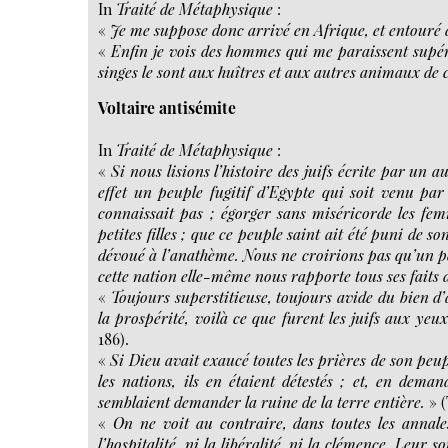
In
Traité de Métaphysique
:
«
Je me suppose donc arrivé en Afrique, et entouré d
«
Enfin je vois des hommes qui me paraissent supér
singes le sont aux huîtres et aux autres animaux de 
Voltaire antisémite
In
Traité de Métaphysique
:
«
Si nous lisions l’histoire des juifs écrite par un 
effet un peuple fugitif d’Egypte qui soit venu pa
connaissait pas ; égorger sans miséricorde les femm
petites filles ; que ce peuple saint ait été puni de
dévoué à l’anathème. Nous ne croirions pas qu’un 
cette nation elle-même nous rapporte tous ses faits dan
«
Toujours superstitieuse, toujours avide du bien d
la prospérité, voilà ce que furent les juifs aux yeu
186).
«
Si Dieu avait exaucé toutes les prières de son peuple
les nations, ils en étaient détestés ; et, en dema
semblaient demander la ruine de la terre entière.
» (
«
On ne voit au contraire, dans toutes les annal
l’hospitalité, ni la libéralité, ni la clémence. Leur 