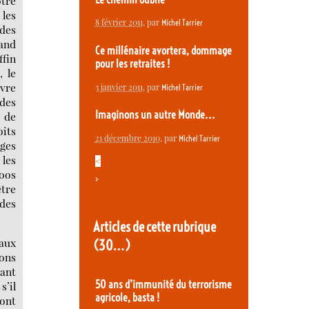
otre
 les
8 février 2011
, par
Michel Tarrier
des
rand
Ce millénaire avortera, dommage
ffin
pour les retraites !
, le
ivre
3 janvier 2011
, par
Michel Tarrier
 des
Imaginons un autre Monde...
e de
oits
21 décembre 2010
, par
Michel Tarrier
nges
 les
<
zoos
>
être
 des
Articles de cette rubrique
eaux
(30…)
ions
tant
50 ans d’immunité du terrorisme
s’il
agricole, basta !
ont