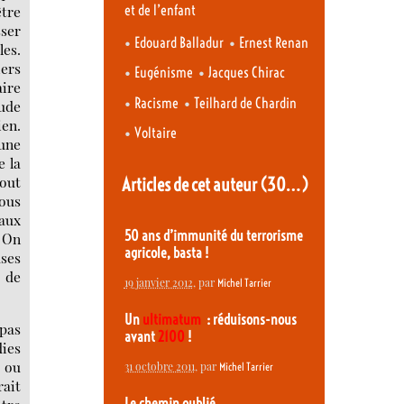
être
et de l’enfant
ser
•
•
Edouard Balladur
Ernest Renan
les.
iers
•
•
Eugénisme
Jacques Chirac
aire
•
•
Racisme
Teilhard de Chardin
tude
ien.
•
Voltaire
 une
e la
tout
Articles de cet auteur
(30…)
tous
 aux
50 ans d’immunité du terrorisme
. On
agricole, basta !
uses
 de
19 janvier 2012
, par
Michel Tarrier
Un
ultimatum
: réduisons-nous
 pas
avant
2100
!
dies
s ou
31 octobre 2011
, par
Michel Tarrier
rait
Le chemin oublié