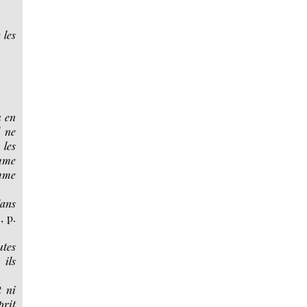
 les
u en
l ne
 les
omme
omme
dans
, p.
utes
 ils
t ni
prit