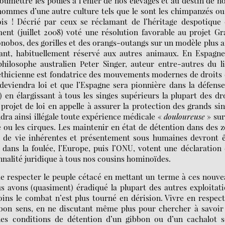
umettre les poules à l’enfer de nos élevages et au destin de n
 hommes d’une autre culture tels que le sont les chimpanzés ou
s ! Décrié par ceux se réclamant de l’héritage despotique 
ent (juillet 2008) voté une résolution favorable au projet G
nobos, des gorilles et des orangs-outangs sur un modèle plus a
sant, habituellement réservé aux autres animaux. En Espagne
philosophe australien Peter Singer, auteur entre-autres du l
éthicienne est fondatrice des mouvements modernes de droits
deviendra loi et que l’Espagne sera pionnière dans la défens
) en élargissant à tous les singes supérieurs la plupart des dr
rojet de loi en appelle à assurer la protection des grands si
ndra ainsi illégale toute expérience médicale «
douloureuse
» sur
ité ou les cirques. Les maintenir en état de détention dans des 
s de vie inhérentes et présentement sous humaines devront 
e dans la foulée, l’Europe, puis l’ONU, votent une déclaration
nnalité juridique à tous nos cousins hominoïdes.
 de respecter le peuple cétacé en mettant un terme à ces nouv
 avons (quasiment) éradiqué la plupart des autres exploitat
ins le combat n’est plus tourné en dérision. Vivre en respec
 bon sens, en ne discutant même plus pour chercher à savoir 
les conditions de détention d’un gibbon ou d’un cachalot s