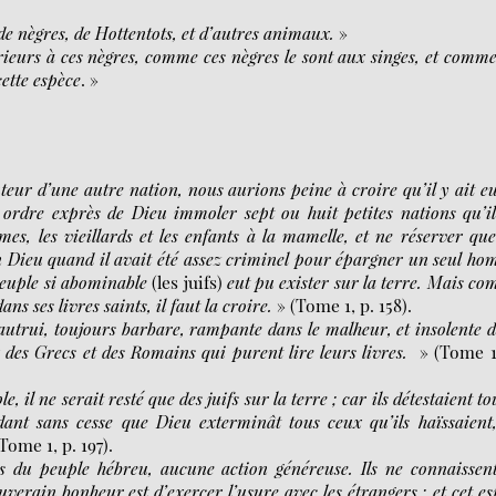
e nègres, de Hottentots, et d’autres animaux.
»
ieurs à ces nègres, comme ces nègres le sont aux singes, et comme
cette espèce
. »
auteur d’une autre nation, nous aurions peine à croire qu’il y ait e
r ordre exprès de Dieu immoler sept ou huit petites nations qu’i
es, les vieillards et les enfants à la mamelle, et ne réserver que
 son Dieu quand il avait été assez criminel pour épargner un seul h
peuple si abominable
(les juifs)
eut pu exister sur la terre. Mais c
s ses livres saints, il faut la croire.
» (Tome 1, p. 158).
’autrui, toujours barbare, rampante dans le malheur, et insolente 
x des Grecs et des Romains qui purent lire leurs livres.
» (Tome 1
, il ne serait resté que des juifs sur la terre ; car ils détestaient to
ndant sans cesse que Dieu exterminât tous ceux qu’ils haïssaient,
Tome 1, p. 197).
es du peuple hébreu, aucune action généreuse. Ils ne connaissen
souverain bonheur est d’exercer l’usure avec les étrangers ; et cet es