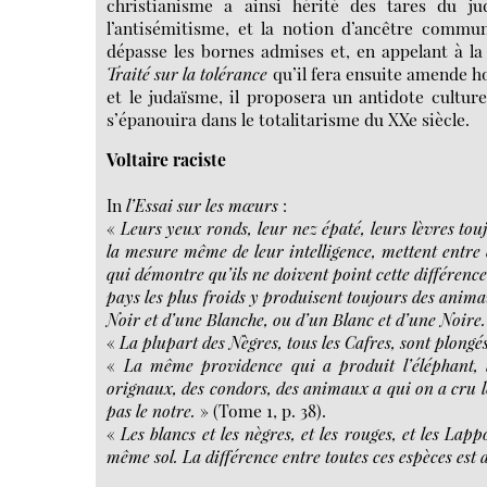
christianisme a ainsi hérité des tares du jud
l’antisémitisme, et la notion d’ancêtre commun 
dépasse les bornes admises et, en appelant à la
Traité sur la tolérance
qu’il fera ensuite amende ho
et le judaïsme, il proposera un antidote culture
s’épanouira dans le totalitarisme du XXe siècle.
Voltaire raciste
In
l’Essai sur les mœurs
:
«
Leurs yeux ronds, leur nez épaté, leurs lèvres toujo
la mesure même de leur intelligence, mettent entre 
qui démontre qu’ils ne doivent point cette différence 
pays les plus froids y produisent toujours des anima
Noir et d’une Blanche, ou d’un Blanc et d’une Noire.
«
La plupart des Nègres, tous les Cafres, sont plong
«
La même providence qui a produit l’éléphant, l
orignaux, des condors, des animaux a qui on a cru l
pas le notre.
» (Tome 1, p. 38).
«
Les blancs et les nègres, et les rouges, et les La
même sol. La différence entre toutes ces espèces est