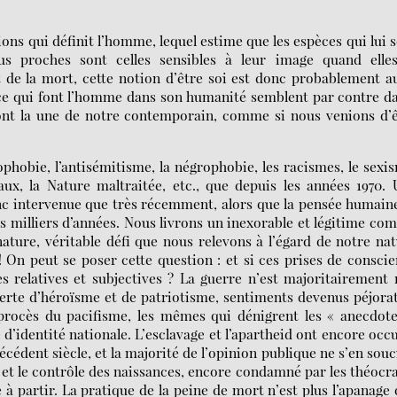
ions qui définit l’homme, lequel estime que les espèces qui lui 
us proches sont celles sensibles à leur image quand elles
 de la mort, cette notion d’être soi est donc probablement a
nce qui font l’homme dans son humanité semblent par contre d
 font la une de notre contemporain, comme si nous venions d’
ophobie, l’antisémitisme, la négrophobie, les racismes, le sexi
x, la Nature maltraitée, etc., que depuis les années 1970.
donc intervenue que très récemment, alors que la pensée humain
s milliers d’années. Nous livrons un inexorable et légitime co
nature, véritable défi que nous relevons à l’égard de notre na
 On peut se poser cette question : et si ces prises de consci
s relatives et subjectives ? La guerre n’est majoritairement
erte d’héroïsme et de patriotisme, sentiments devenus péjorat
 procès du pacifisme, les mêmes qui dénigrent les « anecdot
 d’identité nationale. L’esclavage et l’apartheid ont encore occ
cédent siècle, et la majorité de l’opinion publique ne s’en souc
 et le contrôle des naissances, encore condamné par les théocr
 partir. La pratique de la peine de mort n’est plus l’apanage