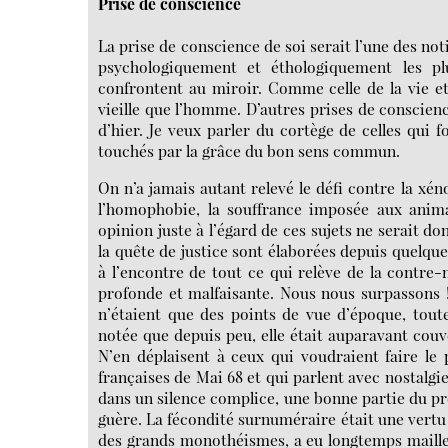
Prise de conscience
La prise de conscience de soi serait l’une des not
psychologiquement et éthologiquement les pl
confrontent au miroir. Comme celle de la vie et
vieille que l’homme. D’autres prises de conscie
d’hier. Je veux parler du cortège de celles qui
touchés par la grâce du bon sens commun.
On n’a jamais autant relevé le défi contre la xén
l’homophobie, la souffrance imposée aux animau
opinion juste à l’égard de ces sujets ne serait 
la quête de justice sont élaborées depuis quelque
à l’encontre de tout ce qui relève de la contre-
profonde et malfaisante. Nous nous surpassons !
n’étaient que des points de vue d’époque, toute
notée que depuis peu, elle était auparavant couv
N’en déplaisent à ceux qui voudraient faire le
françaises de Mai 68 et qui parlent avec nostalgie
dans un silence complice, une bonne partie du pré
guère. La fécondité surnuméraire était une vertu
des grands monothéismes, a eu longtemps maille à