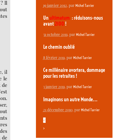
? Il
19 janvier 2012
, par
Michel Tarrier
tout
utes
Un
ultimatum
: réduisons-nous
avant
2100
!
31 octobre 2011
, par
Michel Tarrier
Le chemin oublié
8 février 2011
, par
Michel Tarrier
Ce millénaire avortera, dommage
, il
pour les retraites !
e le
t de
3 janvier 2011
, par
Michel Tarrier
’est
ion.
Imaginons un autre Monde...
er,
21 décembre 2010
, par
Michel Tarrier
tout
nts
<
res
>
 des
t de