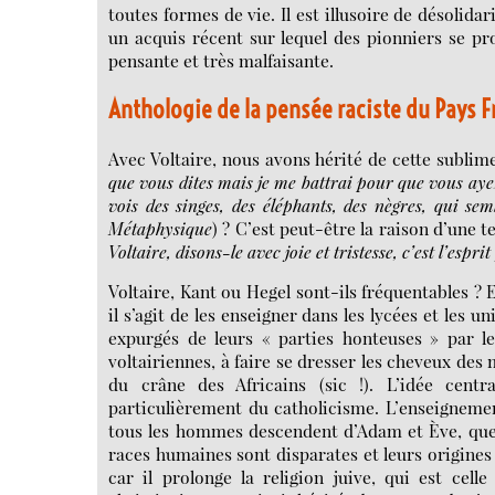
toutes formes de vie. Il est illusoire de désolida
un acquis récent sur lequel des pionniers se pr
pensante et très malfaisante.
Anthologie de la pensée raciste du Pays 
Avec Voltaire, nous avons hérité de cette sublime
que vous dites mais je me battrai pour que vous ayez 
vois des singes, des éléphants, des nègres, qui se
Métaphysique
) ? C’est peut-être la raison d’une 
Voltaire, disons-le avec joie et tristesse, c’est l’espri
Voltaire, Kant ou Hegel sont-ils fréquentables ? 
il s’agit de les enseigner dans les lycées et les u
expurgés de leurs « parties honteuses » par le
voltairiennes, à faire se dresser les cheveux des 
du crâne des Africains (sic !). L’idée centra
particulièrement du catholicisme. L’enseigneme
tous les hommes descendent d’Adam et Ève, que 
races humaines sont disparates et leurs origines 
car il prolonge la religion juive, qui est ce