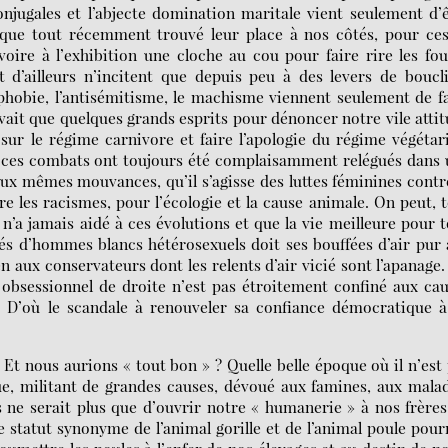
onjugales et l’abjecte domination maritale vient seulement d’
ue tout récemment trouvé leur place à nos côtés, pour ces
voire à l’exhibition une cloche au cou pour faire rire les fou
et d’ailleurs n’incitent que depuis peu à des levers de boucl
phobie, l’antisémitisme, le machisme viennent seulement de f
y avait que quelques grands esprits pour dénoncer notre vile atti
sur le régime carnivore et faire l’apologie du régime végétar
s, ces combats ont toujours été complaisamment relégués dans
ux mêmes mouvances, qu’il s’agisse des luttes féminines contr
re les racismes, pour l’écologie et la cause animale. On peut, 
n’a jamais aidé à ces évolutions et que la vie meilleure pour 
és d’hommes blancs hétérosexuels doit ses bouffées d’air pur
en aux conservateurs dont les relents d’air vicié sont l’apanage
 obsessionnel de droite n’est pas étroitement confiné aux ca
 D’où le scandale à renouveler sa confiance démocratique à
! Et nous aurions « tout bon » ? Quelle belle époque où il n’est
ue, militant de grandes causes, dévoué aux famines, aux mala
 ne serait plus que d’ouvrir notre « humanerie » à nos frère
e statut synonyme de l’animal gorille et de l’animal poule pour