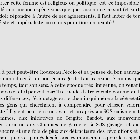
rter cette femme est religieux ou politique, est-ce impossible 
 détenir aucune espèce sous quelque raison que ce soit (et sur
doit répondre à l’autre de ses agissements. Il faut lutter de to
ste et impérialiste, au moins pour finir en beauté !
 à part peut-être Rousseau l’écolo et sa pensée du bon sauvage
r contribuer à un bon éclairage de l’antiracisme. À moins qu
ce temps, tout son sens. À cette époque très linnéenne, on venan
odoxe, et il pouvait paraître lucide d’être raciste comme on l
es différences, l’étiquetage est le chemin qui mène à la ségrégat
s gens qui cherchaient à comprendre pour classer, valoris
iste ? Il y eut peut-être un avant et un après à « SOS racisme », 
mes, aux initiatives de Brigitte Bardot, aux mouveme
 en aura un aux Chiennes de garde et à SOS gavage, et aut
ncore et une fois de plus aux détracteurs des révolutions et
ont pieds et poings liés à tous les mouvements pour le respec