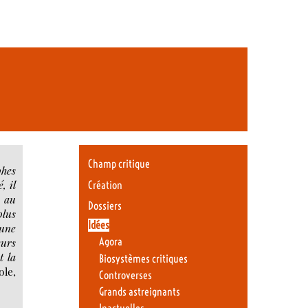
Champ critique
phes
, il
Création
, au
Dossiers
plus
Idées
 une
eurs
Agora
t la
Biosystèmes critiques
ole,
Controverses
Grands astreignants