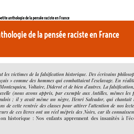
petite anthologie de la pensée raciste en France
anthologie de la pensée raciste en France
t les victimes de la falsification historique. Des écrivains philoso
nçais » comme des hommes qui combattaient l’esclavage. En réalité
Montesquieu, Voltaire, Diderot et de bien d’autres. La falsification
ouvelle (nous avons appris, par exemple aux Antilles, mêmes les 
Gaulois ; il y avait même un nègre, Henri Salvador, qui chantait
ns de cette rentrée des classes pour attirer l’attention de nos lect
urs de ces livres ont un réel mépris des Noirs, car ils connaissen
tion historique : Nos enfants apprennent des insanités à l’éc