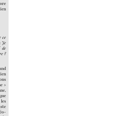
core
bien
e ce
«
Je
é de
re ?
uand
bien
ions
ne »
ne,
 que
 les
aste
éo-