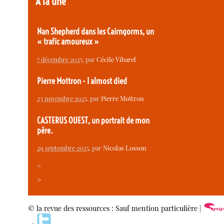
À la une
Nan Shepherd dans les Cairngorms, un
« trafic amoureux »
7 décembre 2025
, par
Cécile Vibarel
Pierre Mottron - I almost died
23 novembre 2025
, par
Pierre Mottron
CASTERUS OUEST, un portrait de mon
père.
29 septembre 2025
, par
Nicolas Losson
<
>
© la revue des ressources : Sauf mention particulière |