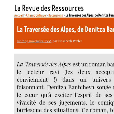
La Revue des Ressources
Accueil
>
Champ critique
>
Recensions
>
La Traversée des Alpes, de Denitza Ba
La Traversée des Alpes, de Denitza B
lundi 19 novembre 2007
, par
Elisabeth Poulet
La Traversée des Alpes
est un roman ba
le lecteur ravi (les deux accep
conviennent !) dans un univers 
foisonnant. Denitza Bantcheva songe
le cœur qu’à exciter l’esprit de ses
vivacité de ses jugements, le comiq
burlesque des situations. Ce roman, tou