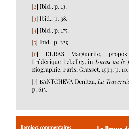
[
2
]
Ibid., p. 13.
[
3
]
Ibid., p. 38.
[
4
]
Ibid., p. 175.
[
5
]
Ibid., p. 329.
[
6
]
DURAS Marguerite, propos
Frédérique Lebelley, in
Duras ou le 
Biographie, Paris, Grasset, 1994, p. 10.
[
7
]
BANTCHEVA Denitza,
La Traversée
p. 613.
Derniers commentaires