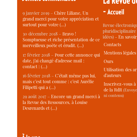
La Revue d
-
Accueil
9 janvier 2019 –
Chère Liliane, Un
grand merci pour votre appréciation et
surtout pour votre (…)
Revue électroniqu
pluridisciplinaire 
30 décembre 2018 –
Bravo !
idées) -
En savoi
Somptueuse et riche présentation de ce
Contacts
merveilleux poète et érudit. (…)
Mentions légales
17 février 2018 –
Pour cette annonce qui
date, j’ai changé d’adresse mail :
Ours
contact : (…)
Utilisation des ar
d’auteurs
16 février 2018 –
C’était même pas lui,
mais c’est tout comme : c’est Aurélie
Inscrivez-vous à 
Filipetti qui a (…)
de la RdR
(Envoye
ni contenu)
29 août 2017 –
Encore un grand merci à
la Revue des Ressources, à Louise
Desrenards et (…)