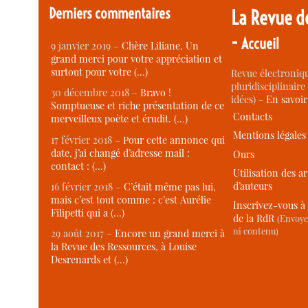
Derniers commentaires
La Revue d
-
Accueil
9 janvier 2019 –
Chère Liliane, Un
grand merci pour votre appréciation et
surtout pour votre (…)
Revue électroniqu
pluridisciplinaire 
30 décembre 2018 –
Bravo !
idées) -
En savoi
Somptueuse et riche présentation de ce
Contacts
merveilleux poète et érudit. (…)
Mentions légales
17 février 2018 –
Pour cette annonce qui
date, j’ai changé d’adresse mail :
Ours
contact : (…)
Utilisation des ar
d’auteurs
16 février 2018 –
C’était même pas lui,
mais c’est tout comme : c’est Aurélie
Inscrivez-vous à 
Filipetti qui a (…)
de la RdR
(Envoye
ni contenu)
29 août 2017 –
Encore un grand merci à
la Revue des Ressources, à Louise
Desrenards et (…)