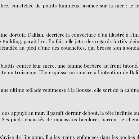
re, constellée de points lumineux, avance sur la mer : le f
ine dortoir, Dalilah, derrière la couverture d’un illustré à l’i
uilding, paraît lire. En fait, elle jette des regards furtifs plei
dénudée au pied d’une des couchettes, qui brosse son abond
blottis contre leur mère, une femme berbère au front tatoué,
ite un troisième. Elle esquisse un sourire à l’intention de Dali
une ultime œillade venimeuse à la Rousse, elle sort de la cabine
dos appuyé au mur. Il paraît dormir debout, la tête inclinée su
e. Ses pieds chaussés de mocassins bicolores barrent le chem
 s’avise de l’inconnu. Il a les mains enfoncées dans les poches 