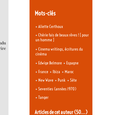
Mots-clés
•
Aliette Certhoux
•
Chérie fais de beaux rêves ! [ pour
un homme ]
endu
rire
•
Cinema writings, écritures du
cinéma
•
•
Edwige Belmore
Espagne
•
•
•
France
Ibiza
Maroc
•
•
•
New Wave
Punk
Sète
•
Seventies (années 1970)
•
Tanger
Articles de cet auteur
(50…)