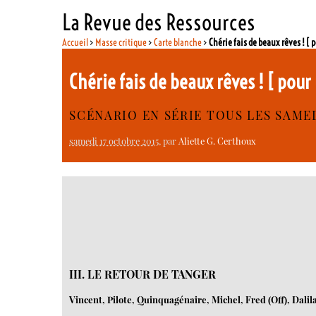
La Revue des Ressources
Accueil
>
Masse critique
>
Carte blanche
>
Chérie fais de beaux rêves ! [
Chérie fais de beaux rêves ! [ pou
SCÉNARIO EN SÉRIE TOUS LES SAME
samedi 17 octobre 2015
, par
Aliette G. Certhoux
III. LE RETOUR DE TANGER
Vincent, Pilote, Quinquagénaire, Michel, Fred (Off), Dal