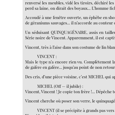
renversé les meubles, vidé les tiroirs, déchiré les 
perd sa laine, on dirait des boyaux... L’homme fic
Accoudé à une fenêtre ouverte, un éphèbe en short
de géraniums sauvages... il n’accorde au conteur 
Un séduisant QUINQUAGÉNAIRE, assis en tailleur
Série noire de Vincent. Apparemment, il est captiv
Vincent, très à l’aise dans son costume de lin bla
VINCENT :
Mais le type n’a encore rien vu. Complètement lar
de galère en galère... jusqu’au point de non retour
Des cris, d’une pièce voisine, c’est MICHEL qui ap
MICHEL (Off — il jubile) :
Vincent, Vincent ! Je copie ton frère !... Dépêche to
Vincent cherche où poser son verre, le quinquagén
VINCENT (il se précipite à grands pas vers 