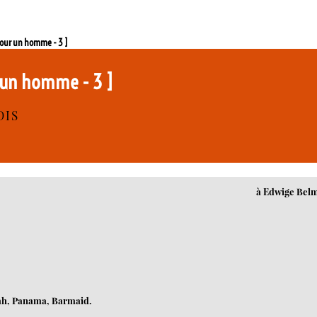
 pour un homme - 3 ]
r un homme - 3 ]
DIS
à Edwige Bel
ilah, Panama, Barmaid.