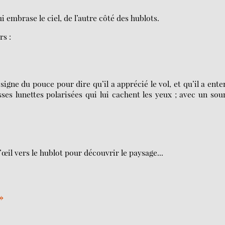
i embrase le ciel, de l’autre côté des hublots.
rs :
 signe du pouce pour dire qu’il a apprécié le vol, et qu’il a ent
sses lunettes polarisées qui lui cachent les yeux ; avec un sou
’œil vers le hublot pour découvrir le paysage...
»