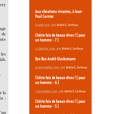
erry
Aux vibrations vivantes, à Jean-
Paul Curnier
8 août 2017
, par
Aliette G. Certhoux
mage
n de
Chérie fais de beaux rêves ! [ pour
ante
un homme - 7 ]
22 janvier 2016
, par
Aliette G. Certhoux
 les
lah,
Bye Bye André Glucksmann
10 novembre 2015
, par
Aliette G. Certhoux
.
Chérie fais de beaux rêves ! [ pour
un homme - 6 ]
7 novembre 2015
, par
Aliette G. Certhoux
r la
in :
Chérie fais de beaux rêves ! [ pour
un homme - 5 ]
d’un