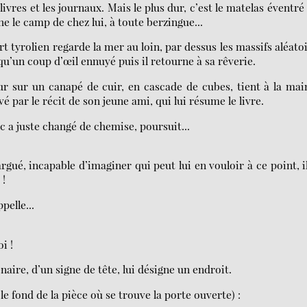
livres et les journaux. Mais le plus dur, c’est le matelas éventré
he le camp de chez lui, à toute berzingue...
 tyrolien regarde la mer au loin, par dessus les massifs aléato
qu’un coup d’œil ennuyé puis il retourne à sa rêverie.
 sur un canapé de cuir, en cascade de cubes, tient à la mai
é par le récit de son jeune ami, qui lui résume le livre.
nc a juste changé de chemise, poursuit...
gué, incapable d’imaginer qui peut lui en vouloir à ce point, i
 !
pelle...
i !
aire, d’un signe de tête, lui désigne un endroit.
le fond de la pièce où se trouve la porte ouverte) :