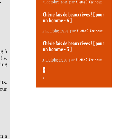
.
31 octobre 2015
, par
Aliette G. Certhoux
Chérie fais de beaux rêves ! [ pour
un homme - 4 ]
24 octobre 2015
, par
Aliette G. Certhoux
Chérie fais de beaux rêves ! [ pour
un homme - 3 ]
ng à
! ».
17 octobre 2015
, par
Aliette G. Certhoux
ing
<
>
its.
leur
On a