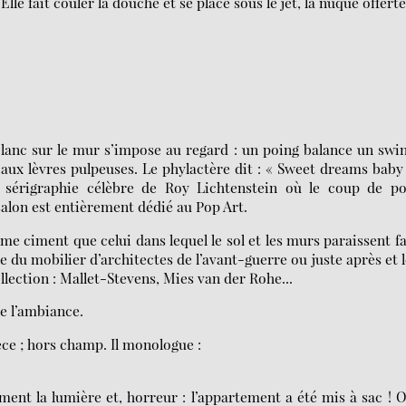
 Elle fait couler la douche et se place sous le jet, la nuque offerte
lanc sur le mur s’impose au regard : un poing balance un swi
ux lèvres pulpeuses. Le phylactère dit : « Sweet dreams baby 
 sérigraphie célèbre de Roy Lichtenstein où le coup de po
lon est entièrement dédié au Pop Art.
me ciment que celui dans lequel le sol et les murs paraissent fa
du mobilier d’architectes de l’avant-guerre ou juste après et 
llection : Mallet-Stevens, Mies van der Rohe...
e l’ambiance.
èce ; hors champ. Il monologue :
lement la lumière et, horreur : l’appartement a été mis à sac ! 