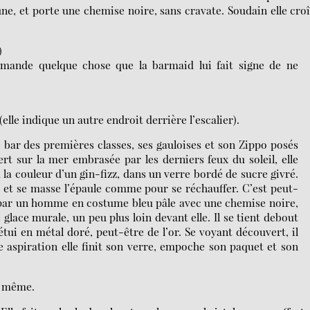
une, et porte une chemise noire, sans cravate. Soudain elle croî
)
mmande quelque chose que la barmaid lui fait signe de ne
 (elle indique un autre endroit derrière l’escalier).
le bar des premières classes, ses gauloises et son Zippo posés
rt sur la mer embrasée par les derniers feux du soleil, elle
a la couleur d’un gin-fizz, dans un verre bordé de sucre givré.
er, et se masse l’épaule comme pour se réchauffer. C’est peut-
 par un homme en costume bleu pâle avec une chemise noire,
 glace murale, un peu plus loin devant elle. Il se tient debout
étui en métal doré, peut-être de l’or. Se voyant découvert, il
le aspiration elle finit son verre, empoche son paquet et son
le même.