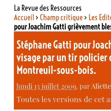
La Revue des Ressources
Accueil
>
Champ critique
>
Les Edit
pour Joachim Gatti grièvement ble
Stéphane Gatti pour Joac
visage par un tir policier 
Montreuil-sous-bois.
lundi 13 juillet 2009
, par
Aliett
Toutes les versions de cet a