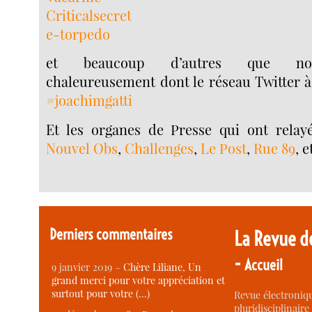
Criticalsecret
e-torpedo
et beaucoup d’autres que nou
chaleureusement dont le réseau Twitter à l
#joachimgatti
Et les organes de Presse qui ont relayé 
Nouvel Obs
,
Challenges
,
Le Post
,
Rue 89
, e
Derniers commentaires
La Revue d
-
Accueil
9 janvier 2019 –
Chère Liliane, Un
grand merci pour votre appréciation et
surtout pour votre (…)
Revue électroniqu
pluridisciplinaire 