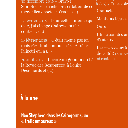
30 décembre 2018 –
Bravo !
idées) -
En savoi
Somptueuse et riche présentation de ce
Contacts
merveilleux poète et érudit. (…)
Mentions légales
17 février 2018 –
Pour cette annonce qui
date, j’ai changé d’adresse mail :
Ours
contact : (…)
Utilisation des ar
d’auteurs
16 février 2018 –
C’était même pas lui,
mais c’est tout comme : c’est Aurélie
Inscrivez-vous à 
Filipetti qui a (…)
de la RdR
(Envoye
ni contenu)
29 août 2017 –
Encore un grand merci à
la Revue des Ressources, à Louise
Desrenards et (…)
À la une
Nan Shepherd dans les Cairngorms, un
« trafic amoureux »