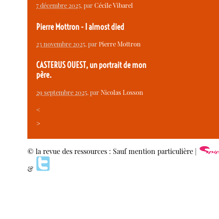
7 décembre 2025
, par
Cécile Vibarel
Pierre Mottron - I almost died
23 novembre 2025
, par
Pierre Mottron
CASTERUS OUEST, un portrait de mon
père.
29 septembre 2025
, par
Nicolas Losson
<
>
© la revue des ressources : Sauf mention particulière |
&