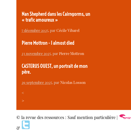
Nan Shepherd dans les Cairngorms, un
« trafic amoureux »
7 décembre 2025
, par
Cécile Vibarel
Pierre Mottron - I almost died
23 novembre 2025
, par
Pierre Mottron
CASTERUS OUEST, un portrait de mon
père.
29 septembre 2025
, par
Nicolas Losson
<
>
© la revue des ressources : Sauf mention particulière |
&