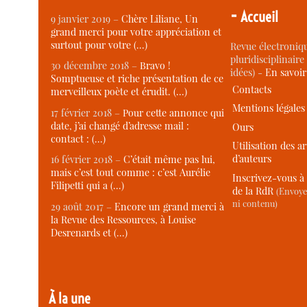
-
Accueil
9 janvier 2019 –
Chère Liliane, Un
grand merci pour votre appréciation et
surtout pour votre (…)
Revue électroniqu
pluridisciplinaire 
30 décembre 2018 –
Bravo !
idées) -
En savoi
Somptueuse et riche présentation de ce
Contacts
merveilleux poète et érudit. (…)
Mentions légales
17 février 2018 –
Pour cette annonce qui
date, j’ai changé d’adresse mail :
Ours
contact : (…)
Utilisation des ar
d’auteurs
16 février 2018 –
C’était même pas lui,
mais c’est tout comme : c’est Aurélie
Inscrivez-vous à 
Filipetti qui a (…)
de la RdR
(Envoye
ni contenu)
29 août 2017 –
Encore un grand merci à
la Revue des Ressources, à Louise
Desrenards et (…)
À la une