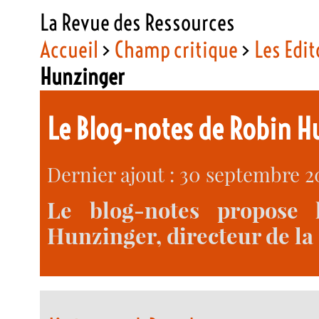
La Revue des Ressources
Accueil
>
Champ critique
>
Les Edit
Hunzinger
Le Blog-notes de Robin H
Dernier ajout : 30 septembre 2
Le blog-notes propose 
Hunzinger, directeur de la