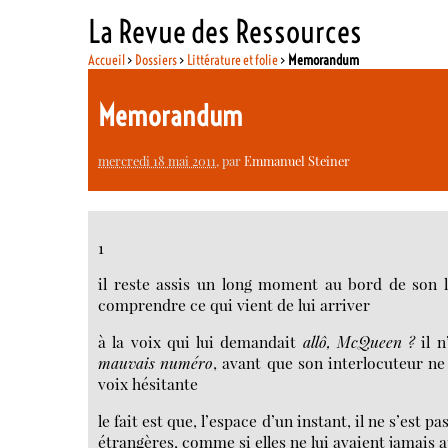
La Revue des Ressources
Accueil
>
Dossiers
>
Littérature et folie
>
Memorandum
Memorandum
mercredi 18 mai 2011
, par
Emmanuel Steiner
1
il reste assis un long moment au bord de son l
comprendre ce qui vient de lui arriver
à la voix qui lui demandait
allô, McQueen ?
il 
mauvais numéro
, avant que son interlocuteur n
voix hésitante
le fait est que, l’espace d’un instant, il ne s’est 
étrangères, comme si elles ne lui avaient jamais 