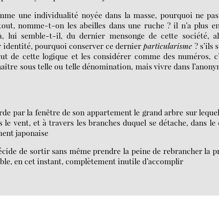
mme une individualité noyée dans la masse, pourquoi ne pas
tout, nomme-t-on les abeilles dans une ruche ? il n’a plus e
 là, lui semble-t-il, du dernier mensonge de cette société, a
ur identité, pourquoi conserver ce dernier
particularisme
? s’ils 
out de cette logique et les considérer comme des numéros, c
aître sous telle ou telle dénomination, mais vivre dans l’anon
rde par la fenêtre de son appartement le grand arbre sur leque
 le vent, et à travers les branches duquel se détache, dans le 
ment japonaise
 décide de sortir sans même prendre la peine de rebrancher la p
ble, en cet instant, complètement inutile d’accomplir