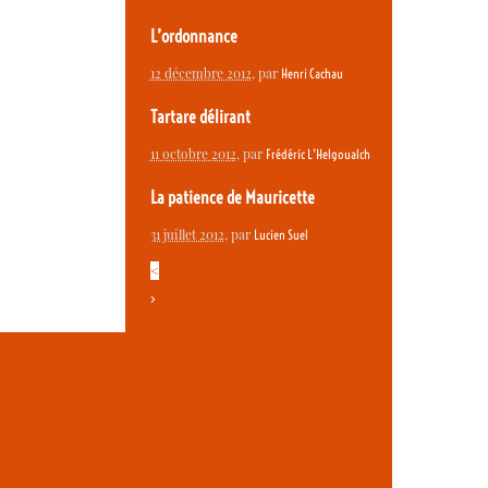
L’ordonnance
12 décembre 2012
, par
Henri Cachau
Tartare délirant
11 octobre 2012
, par
Frédéric L’Helgoualch
La patience de Mauricette
31 juillet 2012
, par
Lucien Suel
<
>