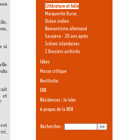
 son
Littérature et folie
Marguerite Duras
Océan indien
ile,
nom,
Romantisme allemand
Sarajevo - 20 ans après
Scènes islandaises
e si
Z Dossiers archivés
Idées
elle
oulu
Masse critique
Restitutio
vait
ERR
 et
Résidences : le labo
?
A propos de la RDR
 est
Rechercher :
vré,