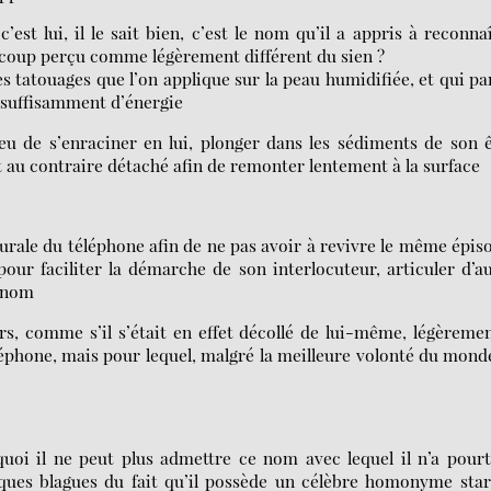
n
c’est lui, il le sait bien, c’est le nom qu’il a appris à reconna
 à coup perçu comme légèrement différent du sien ?
es tatouages que l’on applique sur la peau humidifiée, et qui pa
 suffisamment d’énergie
eu de s’enraciner en lui, plonger dans les sédiments de son 
it au contraire détaché afin de remonter lentement à la surface
urale du téléphone afin de ne pas avoir à revivre le même épis
pour faciliter la démarche de son interlocuteur, articuler d’a
e nom
rs, comme s’il s’était en effet décollé de lui-même, légèreme
phone, mais pour lequel, malgré la meilleure volonté du monde
quoi il ne peut plus admettre ce nom avec lequel il n’a pour
elques blagues du fait qu’il possède un célèbre homonyme sta