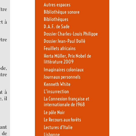
Autres espaces
ître
Bibliothèque sonore
Bibliothèques
rt à
D.A.F. de Sade
Dossier Charles-Louis Philippe
être
Dossier Jean-Paul Dollé
Feuillets africains
Herta Müller, Prix Nobel de
littérature 2009
ode,
Imaginaires coloniaux
utre
Journaux personnels
Kenneth White
nt à
L’insurrection
, il
La Connexion française et
internationale de 1968
Le pôle Noir
Le Recours aux forêts
tant
Lectures d’Italie
r de
Lisbonne