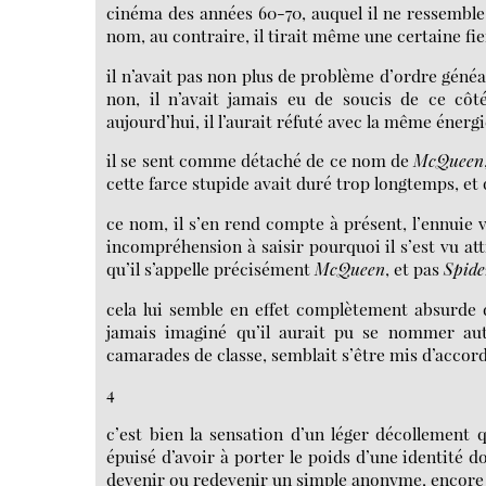
cinéma des années 60-70, auquel il ne ressemble d
nom, au contraire, il tirait même une certaine fi
il n’avait pas non plus de problème d’ordre généalog
non, il n’avait jamais eu de soucis de ce côté
aujourd’hui, il l’aurait réfuté avec la même énerg
il se sent comme détaché de ce nom de
McQueen
cette farce stupide avait duré trop longtemps, et 
ce nom, il s’en rend compte à présent, l’ennuie v
incompréhension à saisir pourquoi il s’est vu att
qu’il s’appelle précisément
McQueen
, et pas
Spid
cela lui semble en effet complètement absurde 
jamais imaginé qu’il aurait pu se nommer aut
camarades de classe, semblait s’être mis d’accor
4
c’est bien la sensation d’un léger décollement q
épuisé d’avoir à porter le poids d’une identité do
devenir ou redevenir un simple anonyme, encore p