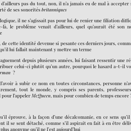
’ailleurs pas du tout, non, il n’a jamais eu de mal à accepter
erté de ses sonorités
britanniques
ique, il ne s’agissait pas pour lui de renier une filiation diffic
-là, le problème venait d’ailleurs, quel qu’aurait été son 
ie
, de cette identité devenue si pesante ces derniers jours, comm
qu’il lui fallait maintenant y mettre un terme
aguement depuis plusieurs années, lui faisant ressentir une ré
ribuer celui-ci
plutôt qu’un autre, pourquoi le hasard a-t-il v
erman
?
d’avoir à subir ce nom en toutes circonstances, personne n’a
rement, tout le monde, y compris ses parents, professeurs
d pour l’appeler
McQueen
, mais pour combien de temps encore 
u’il éprouve, à la façon d’une décalcomanie, en ce sens qu’il
nt il se sent détaché, comme s’il aspirait en fait à en être déli
lus anonyme qu’il ne l’est aujourd’hui