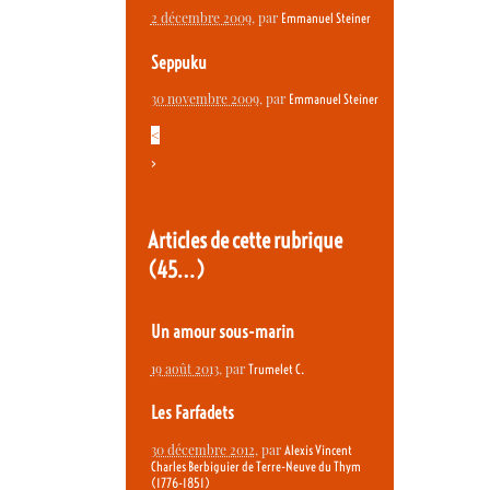
2 décembre 2009
, par
Emmanuel Steiner
Seppuku
30 novembre 2009
, par
Emmanuel Steiner
<
>
Articles de cette rubrique
(45…)
Un amour sous-marin
19 août 2013
, par
Trumelet C.
Les Farfadets
30 décembre 2012
, par
Alexis Vincent
Charles Berbiguier de Terre-Neuve du Thym
(1776-1851)