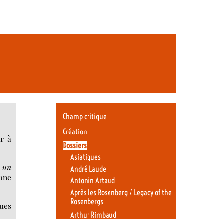
Champ critique
Création
ir à
Dossiers
Asiatiques
e un
André Laude
’une
Antonin Artaud
Après les Rosenberg / Legacy of the
Rosenbergs
rues
Arthur Rimbaud