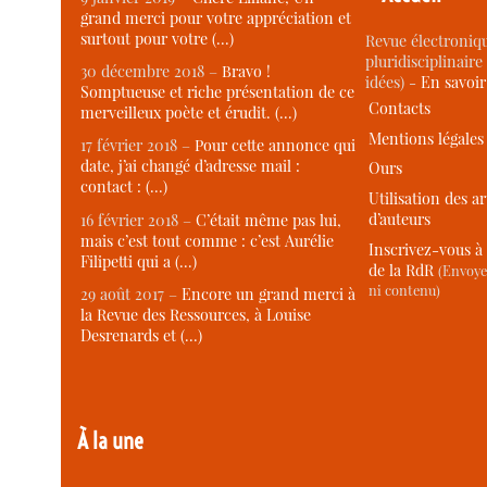
grand merci pour votre appréciation et
surtout pour votre (…)
Revue électroniqu
pluridisciplinaire 
30 décembre 2018 –
Bravo !
idées) -
En savoi
Somptueuse et riche présentation de ce
Contacts
merveilleux poète et érudit. (…)
Mentions légales
17 février 2018 –
Pour cette annonce qui
date, j’ai changé d’adresse mail :
Ours
contact : (…)
Utilisation des ar
d’auteurs
16 février 2018 –
C’était même pas lui,
mais c’est tout comme : c’est Aurélie
Inscrivez-vous à 
Filipetti qui a (…)
de la RdR
(Envoye
ni contenu)
29 août 2017 –
Encore un grand merci à
la Revue des Ressources, à Louise
Desrenards et (…)
À la une