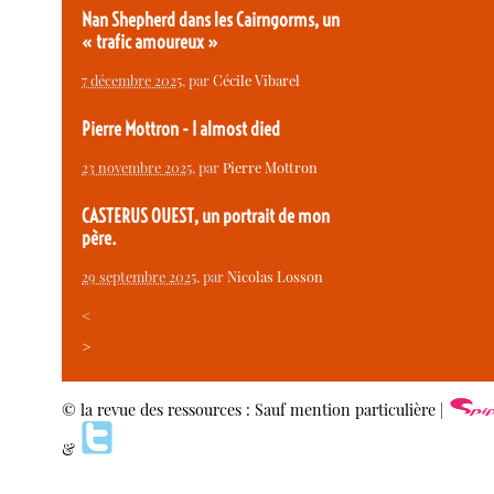
Nan Shepherd dans les Cairngorms, un
« trafic amoureux »
7 décembre 2025
, par
Cécile Vibarel
Pierre Mottron - I almost died
23 novembre 2025
, par
Pierre Mottron
CASTERUS OUEST, un portrait de mon
père.
29 septembre 2025
, par
Nicolas Losson
<
>
© la revue des ressources : Sauf mention particulière |
&