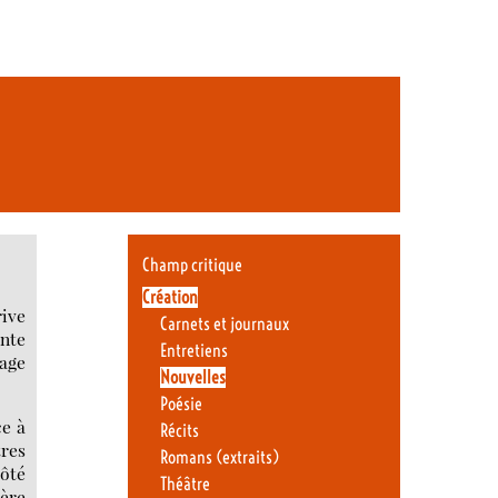
Champ critique
Création
rive
Carnets et journaux
inte
Entretiens
dage
Nouvelles
Poésie
ce à
Récits
tres
Romans (extraits)
côté
Théâtre
ière