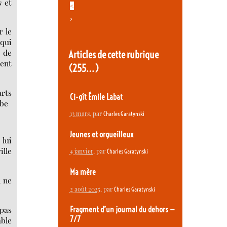
s
et
<
>
r le
qui
 de
Articles de cette rubrique
ent
(255…)
arts
Ci-gît Émile Labat
mbe
13 mars
, par
Charles Garatynski
Jeunes et orgueilleux
 lui
ille
4 janvier
, par
Charles Garatynski
Ma mère
l ne
2 août 2025
, par
Charles Garatynski
 pas
Fragment d’un journal du dehors —
7/7
mble