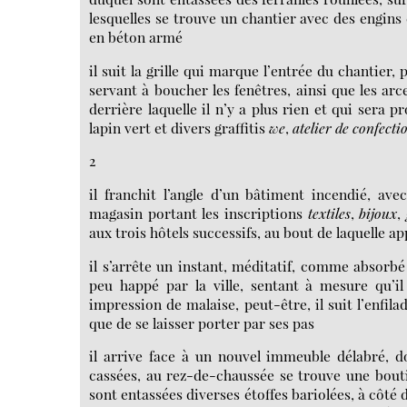
lesquelles se trouve un chantier avec des engins
en béton armé
il suit la grille qui marque l’entrée du chantier
servant à boucher les fenêtres, ainsi que les arc
derrière laquelle il n’y a plus rien et qui sera
lapin vert et divers graffitis
we
,
atelier de
confecti
2
il franchit l’angle d’un bâtiment incendié, av
magasin portant les inscriptions
textiles
,
bijoux
,
aux trois hôtels successifs, au bout de laquelle app
il s’arrête un instant, méditatif, comme absorbé
peu happé par la ville, sentant à mesure qu’i
impression de malaise, peut-être, il suit l’enfila
que de se laisser porter par ses pas
il arrive face à un nouvel immeuble délabré, d
cassées, au rez-de-chaussée se trouve une bou
sont entassées diverses étoffes bariolées, à côté