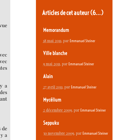
Articles de cet auteur
(6…)
 vue
Memorandum
18 mai 2011
, par
Emmanuel Steiner
Ville blanche
avec
avec
9 mai 2011
, par
Emmanuel Steiner
ntes
Alain
 y a
27 avril 2011
, par
Emmanuel Steiner
 des
vant
Mycélium
2 décembre 2009
, par
Emmanuel Steiner
Seppuku
s de
30 novembre 2009
, par
Emmanuel Steiner
 y a