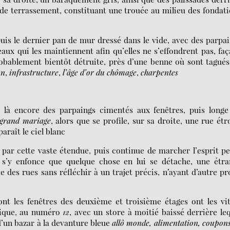
 de terrassement, constituant une trouée au milieu des fondat
, puis le dernier pan de mur dressé dans le vide, avec des parpa
eaux qui les maintiennent afin qu’elles ne s’effondrent pas, fa
 probablement bientôt détruite, près d’une benne où sont tagué
on
,
infrastructure
,
l’âge d’or du chômage
,
charpentes
ec là encore des parpaings cimentés aux fenêtres, puis long
grand mariage
,
alors que se profile, sur sa droite, une rue étr
araît le ciel blanc
 par cette vaste étendue, puis continue de marcher l’esprit p
l s’y enfonce que quelque chose en lui se détache, une étra
de des rues sans réfléchir à un trajet précis, n’ayant d’autre pr
ont les fenêtres des deuxième et troisième étages ont les vi
tique, au numéro
12
,
avec un store à moitié baissé derrière le
 d’un bazar à la devanture bleue
allô monde, alimentation, coupon