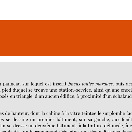
un panneau sur lequel est inscrit
pneus toutes marques
, puis ar
 pied duquel se trouve une station-service, ainsi qu’une ence
osés en triangle, d’un ancien édifice, à proximité d’un échafau
es de hauteur, dont la cabine à la vitre teintée le surplombe fa
bles se dessine un premier bâtiment, sur sa gauche, aux fenê
lui se dresse un deuxième bâtiment, à la toiture défoncée, à 
ur sa droite, un baraquement gris, ainsi que des palissades derr