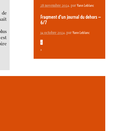
28 novembre 2024
, par
Yann Leblanc
e de
Fragment d’un journal du dehors —
sait
6/7
plus
14 octobre 2024
, par
Yann Leblanc
 est
<
pire
>