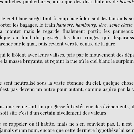
affiches publicitaires, ainsi que des distributeurs de
biscuit
 le ciel blanc surgit tout à coup face à lui, suit les fauteuils su
orter les bagages, le train
hanovre
,
hambourg
,
1ère
,
2ème classe
 à monter mais le regarde finalement partir, les panneaux
allique au fond du paysage, les feux rouges qui disparaiss
cher sur le quai, puis revient vers le centre de la gare
qui le frôlent avec leurs valises, pris par le mouvement des dép
e la masse bruyante, et rejoint la rue où le ciel blanc le surplo
 sent neutralisé sous la vaste étendue du ciel, quelque chose
n’est pas devenu un autre pour autant, comme aspiré par la v
ns que ce ne soit lui qui glisse à l’extérieur des évènements, i
 soit sûr, c’est d’un certain nivellement des valeurs
e se rappeler où il habite, mais ne s’en souvient pas, il n’est
 jamais eu un nom, encore que cette dernière hypothèse lui se