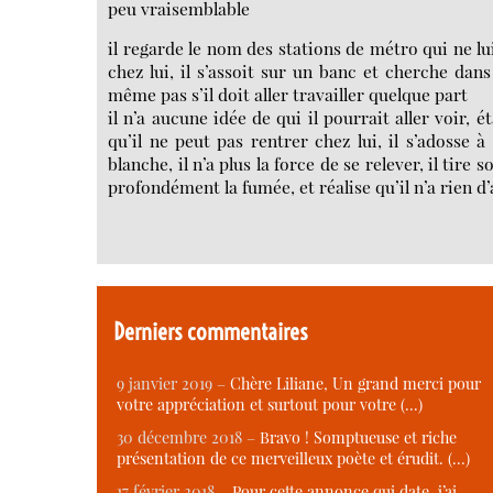
peu vraisemblable
il regarde le nom des stations de métro qui ne lui 
chez lui, il s’assoit sur un banc et cherche dans
même pas s’il doit aller travailler quelque part
il n’a aucune idée de qui il pourrait aller voir, 
qu’il ne peut pas rentrer chez lui, il s’adosse à 
blanche, il n’a plus la force de se relever, il tire
profondément la fumée, et réalise qu’il n’a rien d’
Derniers commentaires
9 janvier 2019 –
Chère Liliane, Un grand merci pour
votre appréciation et surtout pour votre (…)
30 décembre 2018 –
Bravo ! Somptueuse et riche
présentation de ce merveilleux poète et érudit. (…)
17 février 2018 –
Pour cette annonce qui date, j’ai