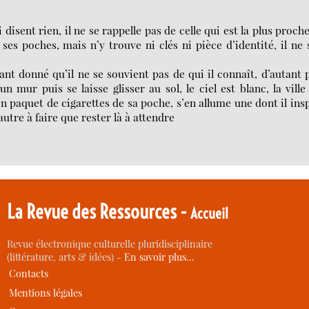
disent rien, il ne se rappelle pas de celle qui est la plus proch
 ses poches, mais n’y trouve ni clés ni pièce d’identité, il ne 
étant donné qu’il ne se souvient pas de qui il connaît, d’autant 
un mur puis se laisse glisser au sol, le ciel est blanc, la ville
 son paquet de cigarettes de sa poche, s’en allume une dont il ins
autre à faire que rester là à attendre
La Revue des Ressources -
Accueil
Revue électronique culturelle pluridisciplinaire
(littérature, arts & idées) -
En savoir plus…
Contacts
Mentions légales