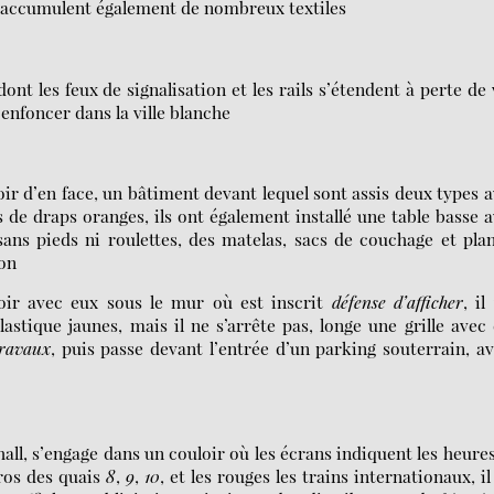
s’accumulent également de nombreux textiles
ont les feux de signalisation et les rails s’étendent à perte de
enfoncer dans la ville blanche
toir d’en face, un bâtiment devant lequel sont assis deux types 
s de draps oranges, ils ont également installé une table basse 
sans pieds ni roulettes, des matelas, sacs de couchage et pla
ion
sseoir avec eux sous le mur où est inscrit
défense d’afficher
, il
astique jaunes, mais il ne s’arrête pas, longe une grille avec
travaux
, puis passe devant l’entrée d’un parking souterrain, a
hall, s’engage dans un couloir où les écrans indiquent les heure
éros des quais
8
,
9
,
10
, et les rouges les trains internationaux, il