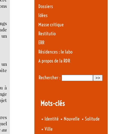
ions
Dossiers
Idées
ings
Masse critique
çade
Restitutio
s un
ERR
Résidences : le labo
A propos de la RDR
e un
oite
Rechercher :
eu à
nge
ojet
Mots-clés
tres
•
•
•
Identité
Nouvelle
Solitude
quel
•
Ville
s au