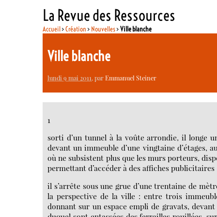
La Revue des Ressources
Accueil
>
Création
>
Nouvelles
>
Ville blanche
Ville blanche
lundi 9 mai 2011
, par
Emmanuel Steiner
1
sorti d’un tunnel à la voûte arrondie, il longe 
devant un immeuble d’une vingtaine d’étages, au
où ne subsistent plus que les murs porteurs, disp
permettant d’accéder à des affiches publicitaires
il s’arrête sous une grue d’une trentaine de mètr
la perspective de la ville : entre trois immeu
donnant sur un espace empli de gravats, devant 
duquel sont entassées des ferrailles rouillées, s