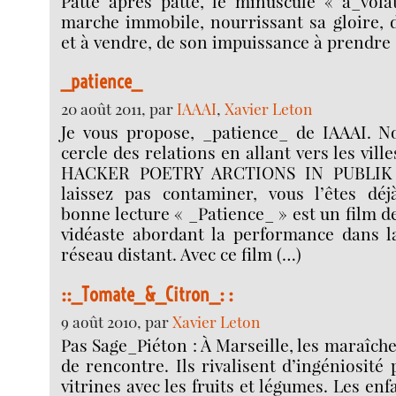
Patte après patte, le minuscule « a_vola
marche immobile, nourrissant sa gloire, d
et à vendre, de son impuissance à prendre 
_patience_
20 août 2011, par
IAAAI
,
Xavier Leton
Je vous propose, _patience_ de IAAAI. No
cercle des relations en allant vers les vil
HACKER POETRY ARCTIONS IN PUBLIK 
laissez pas contaminer, vous l’êtes déjà
bonne lecture « _Patience_ » est un film de
vidéaste abordant la performance dans la
réseau distant. Avec ce film (…)
::_Tomate_&_Citron_: :
9 août 2010, par
Xavier Leton
Pas Sage_Piéton : À Marseille, les maraîch
de rencontre. Ils rivalisent d’ingéniosité
vitrines avec les fruits et légumes. Les enfa