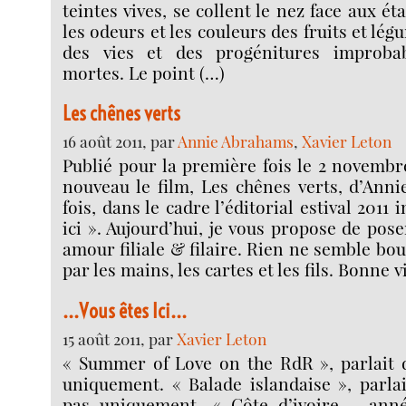
teintes vives, se collent le nez face aux éta
les odeurs et les couleurs des fruits et lég
des vies et des progénitures improba
mortes. Le point (…)
Les chênes verts
16 août 2011, par
Annie Abrahams
,
Xavier Leton
Publié pour la première fois le 2 novembre
nouveau le film, Les chênes verts, d’Ann
fois, dans le cadre l’éditorial estival 2011 
ici ». Aujourd’hui, je vous propose de pos
amour filiale & filaire. Rien ne semble bo
par les mains, les cartes et les fils. Bonne
...Vous êtes Ici...
15 août 2011, par
Xavier Leton
« Summer of Love on the RdR », parlait 
uniquement. « Balade islandaise », parla
pas uniquement. « Côte d’ivoire - anné