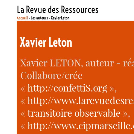
La Revue des Ressources
Accueil
> Les auteurs >
Xavier Leton
Xavier Leton
Xavier LETON, auteur - réa
Collabore/crée
«
http://confettiS.org
»,
«
http://www.larevuedesre
«
transitoire observable
»,
«
http://www.cipmarseille