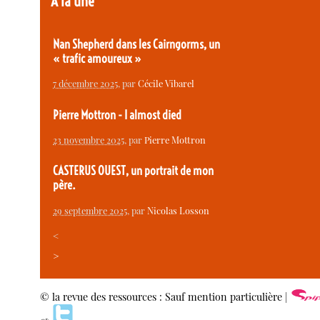
À la une
Nan Shepherd dans les Cairngorms, un
« trafic amoureux »
7 décembre 2025
, par
Cécile Vibarel
Pierre Mottron - I almost died
23 novembre 2025
, par
Pierre Mottron
CASTERUS OUEST, un portrait de mon
père.
29 septembre 2025
, par
Nicolas Losson
<
>
© la revue des ressources : Sauf mention particulière |