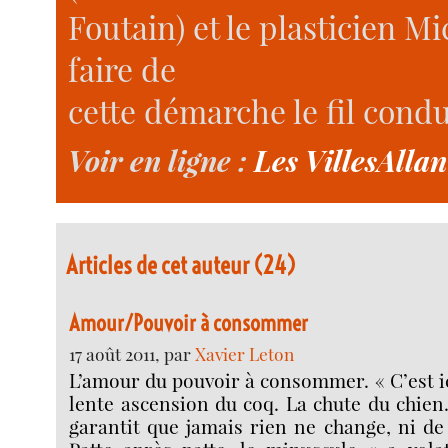
Foutain) et le plasticien M
faire de
cette démarche le fil condu
Voir en ligne :
Les VillesAlla
Articles de cet auteur (24)
Amour/Pouvoir à consommer
17 août 2011, par
Xavier Leton
L’amour du pouvoir à consommer. « C’est ic
lente ascension du coq. La chute du chien.
garantit que jamais rien ne change, ni de 