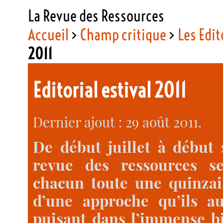
La Revue des Ressources
Accueil
>
Champ critique
>
Les Edit
2011
Editorial estival 2011
Dernier ajout : 29 août 2011.
De début juillet à début 
revue des ressources s
chacun toute une quinzai
d’une approche qu’ils au
puisant dans l’immense bi