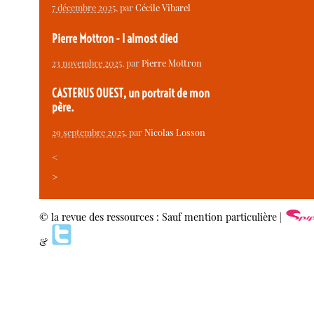
7 décembre 2025
, par
Cécile Vibarel
Pierre Mottron - I almost died
23 novembre 2025
, par
Pierre Mottron
CASTERUS OUEST, un portrait de mon
père.
29 septembre 2025
, par
Nicolas Losson
<
>
© la revue des ressources : Sauf mention particulière |
&