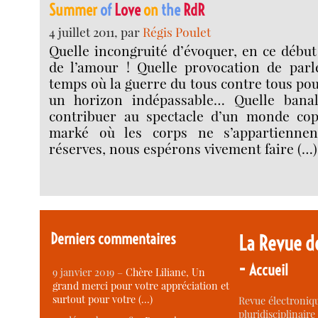
Summer
of
Love
on
the
RdR
4 juillet 2011, par
Régis Poulet
Quelle incongruité d’évoquer, en ce début 
de l’amour ! Quelle provocation de par
temps où la guerre du tous contre tous pou
un horizon indépassable… Quelle banali
contribuer au spectacle d’un monde cop
marké où les corps ne s’appartiennen
réserves, nous espérons vivement faire (…)
Derniers commentaires
La Revue d
-
Accueil
9 janvier 2019 –
Chère Liliane, Un
grand merci pour votre appréciation et
surtout pour votre (…)
Revue électroniqu
pluridisciplinaire 