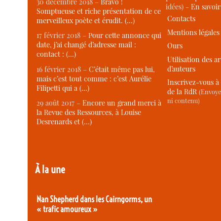
30 décembre 2018 –
Bravo !
idées) -
En savoi
Somptueuse et riche présentation de ce
Contacts
merveilleux poète et érudit. (…)
Mentions légales
17 février 2018 –
Pour cette annonce qui
date, j’ai changé d’adresse mail :
Ours
contact : (…)
Utilisation des ar
d’auteurs
16 février 2018 –
C’était même pas lui,
mais c’est tout comme : c’est Aurélie
Inscrivez-vous à 
Filipetti qui a (…)
de la RdR
(Envoye
ni contenu)
29 août 2017 –
Encore un grand merci à
la Revue des Ressources, à Louise
Desrenards et (…)
À la une
Nan Shepherd dans les Cairngorms, un
« trafic amoureux »