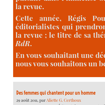
la revue.
Cette année, Régis Pou
éditorialistes qui prendr
la revue ; le titre de sa t
RdR
.
En vous souhaitant une dé
nous vous souhaitons un be
Des femmes qui chantent pour un homme
29 août 2011, par
Aliette G. Certhoux