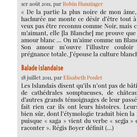
1er août 2011, par
Robin Hunzinger
« De la partie la plus noire de mon âme,
hachurée me monte ce désir d’être tout à
veux pas être reconnu comme Noir, mais
m’aimant, elle [la Blanche] me prouve que 
amour blanc … On m’aime comme un Blanc. 
Son amour m’ouvre l’illustre couloi
prégnance totale. J’épouse la culture blanch
Balade islandaise
18 juillet 2011, par
Elisabeth Poulet
Les Islandais disent qu’ils n’ont pas de b
de cathédrales somptueuses, de château
d’autres grands témoignages de leur passé
fait rien car ils ont leurs histoires. Leu
bien sûr, dont l’étymologie traduit bien l
puisque « saga » vient du verbe « segja » q
raconter ». Régis Boyer définit (…)