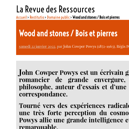
La Revue des Ressources
Accueil
>
Restitutio
>
Domaine public
>
Wood and stones / Bois et pierres
Wood and stones / Bois et pierres
samedi 22 janvier 2022
, par
John Cowper Powys (1872-1963)
,
Régis P
J
ohn Cowper Powys est un écrivain ga
romancier de grande envergure,
philosophe, auteur d’essais et d’une
correspondance.
Tourné vers des expériences radical
une très forte perception du cosm
Powys allie une grande intelligence e
remarquable.