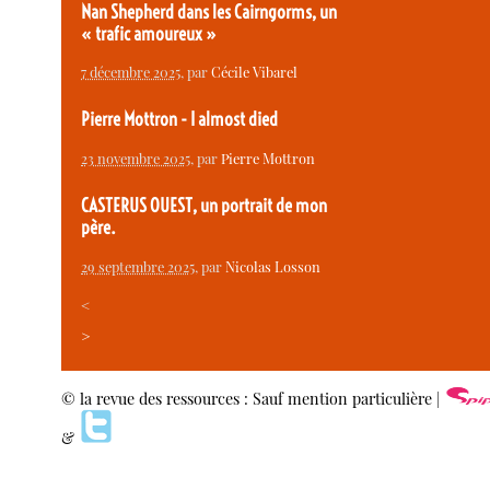
Nan Shepherd dans les Cairngorms, un
« trafic amoureux »
7 décembre 2025
, par
Cécile Vibarel
Pierre Mottron - I almost died
23 novembre 2025
, par
Pierre Mottron
CASTERUS OUEST, un portrait de mon
père.
29 septembre 2025
, par
Nicolas Losson
<
>
© la revue des ressources : Sauf mention particulière |
&