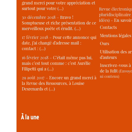
grand merci pour votre appréciation et
surtout pour votre (…)
Revue électroniqu
pluridisciplinaire 
30 décembre 2018 –
Bravo !
idées) -
En savoi
Somptueuse et riche présentation de ce
Contacts
merveilleux poète et érudit. (…)
Mentions légales
17 février 2018 –
Pour cette annonce qui
date, j’ai changé d’adresse mail :
Ours
contact : (…)
Utilisation des ar
d’auteurs
16 février 2018 –
C’était même pas lui,
mais c’est tout comme : c’est Aurélie
Inscrivez-vous à 
Filipetti qui a (…)
de la RdR
(Envoye
ni contenu)
29 août 2017 –
Encore un grand merci à
la Revue des Ressources, à Louise
Desrenards et (…)
À la une