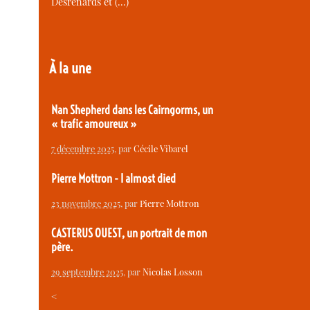
Desrenards et (…)
À la une
Nan Shepherd dans les Cairngorms, un
« trafic amoureux »
7 décembre 2025
, par
Cécile Vibarel
Pierre Mottron - I almost died
23 novembre 2025
, par
Pierre Mottron
CASTERUS OUEST, un portrait de mon
père.
29 septembre 2025
, par
Nicolas Losson
<