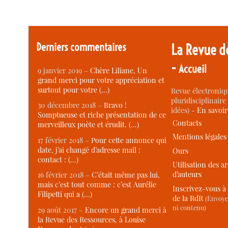
Derniers commentaires
La Revue d
-
Accueil
9 janvier 2019 –
Chère Liliane, Un
grand merci pour votre appréciation et
surtout pour votre (…)
Revue électroniqu
pluridisciplinaire 
30 décembre 2018 –
Bravo !
idées) -
En savoi
Somptueuse et riche présentation de ce
Contacts
merveilleux poète et érudit. (…)
Mentions légales
17 février 2018 –
Pour cette annonce qui
date, j’ai changé d’adresse mail :
Ours
contact : (…)
Utilisation des ar
d’auteurs
16 février 2018 –
C’était même pas lui,
mais c’est tout comme : c’est Aurélie
Inscrivez-vous à 
Filipetti qui a (…)
de la RdR
(Envoye
ni contenu)
29 août 2017 –
Encore un grand merci à
la Revue des Ressources, à Louise