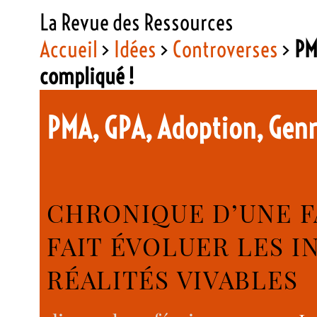
La Revue des Ressources
Accueil
>
Idées
>
Controverses
>
PM
compliqué !
PMA, GPA, Adoption, Genre
CHRONIQUE D’UNE F
FAIT ÉVOLUER LES I
RÉALITÉS VIVABLES