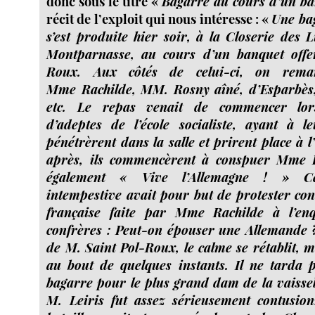
donc sous le titre «
Bagarre au cours d’un ban
récit de l’exploit qui nous intéresse : «
Une bag
s’est produite hier soir, à la Closerie des L
Montparnasse, au cours d’un banquet offe
Roux. Aux côtés de celui-ci, on rema
Mme Rachilde, MM. Rosny aîné, d’Esparbès,
etc. Le repas venait de commencer lor
d’adeptes de l’école socialiste, ayant à l
pénétrèrent dans la salle et prirent place à l
après, ils commencèrent à conspuer Mme R
également « Vive l’Allemagne ! » Cet
intempestive avait pour but de protester con
française faite par Mme Rachilde à l’en
confrères : Peut-on épouser une Allemande ?
de M. Saint Pol-Roux, le calme se rétablit, m
au bout de quelques instants. Il ne tarda 
bagarre pour le plus grand dam de la vaissel
M. Leiris fut assez sérieusement contusion