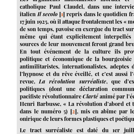
catholique Paul Claudel, dans une intervi
italien
Il secolo
[
1
]
repris dans le quotidien f
17 juin 1925, où il attaque frontalement les « 
de son temps, pavoise en exergue du tract sur
même qui étant explicitement interpellés 
sources de leur mouvement feront grand brui
En tout événement de la culture ils pr
politique et économique de la bourgeoisie 
antimilitaristes, internationalistes, adeptes 
l’hypnose et du rêve éveillé, et c’est aussi l
revue,
La révolution surréaliste
, que d’e
politiques (dont une déclaration commu
pacifiste révolutionnaire
Clarté
animé par l’é
Henri Barbusse, « La révolution d’abord et t
dans le numéro 5)
[
2
]
, mis en abîme par le
onirique de leurs formes plastiques et poétiqu
Le tract surréaliste est daté du 1er juill