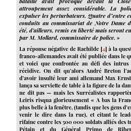
bataille avait provoqué devant la Clos
attroupement assez considérable. La polic
expulser les perturbateurs. Quatre d"entre e
conduits au commissariat de Notre Dame d
été, d’ailleurs, remis en liberté mais seront 
par M. Mollard, commissaire de police.
»
La réponse négative de Rachilde
[
4
]
à la ques
franco-allemandes avait été publiée dans le 
et voici que confrontée au défi des intrus e
récidive. On dit qu’alors André Breton l’a
d’avoir insulté leur ami allemand Max Ernst 
lança sa serviette de table à la figure de la d
ne dit pas — mais les Surréalistes rapport
Leiris risqua glorieusement « A bas la Franc
plus belle à la fenêtre, (tandis que les gens d’e
venir le dire dans la rue), et citant le lea
rifaine contre les 500 000 soldats alliés des
Pétain et du Général Primo de Riber