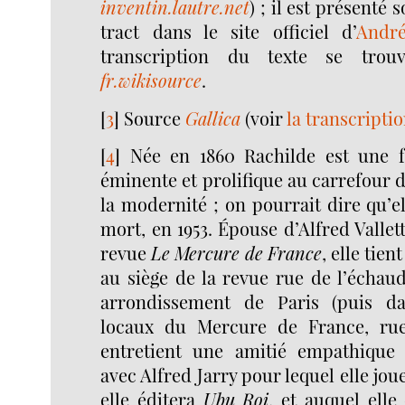
inventin.lautre.net
) ; il est présenté 
tract dans le site officiel d’
Andr
transcription du texte se trou
fr.wikisource
.
[
3
]
Source
Gallica
(voir
la transcripti
[
4
]
Née en 1860 Rachilde est une 
éminente et prolifique au carrefour d
la modernité ; on pourrait dire qu’el
mort, en 1953. Épouse d’Alfred Vallet
revue
Le Mercure de France
, elle tien
au siège de la revue rue de l’échau
arrondissement de Paris (puis d
locaux du Mercure de France, rue
entretient une amitié empathique 
avec Alfred Jarry pour lequel elle jou
elle éditera
Ubu Roi
, et auquel elle