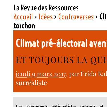
La Revue des Ressources
Accueil
>
Idées
>
Controverses
>
Cl
torchon
Climat pré-électoral aven
ET TOUJOURS LA QU
jeudi 9 mars 2017
, par
Frida Ka
surréaliste
Les arguments nationalistes moraux et 