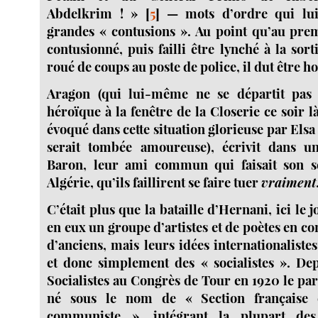
Abdelkrim ! »
[
5
]
— mots d’ordre qui lui 
grandes « contusions ». Au point qu’au prem
contusionné, puis failli être lynché à la sor
roué de coups au poste de police, il dut être ho
Aragon (qui lui-même ne se départit pas 
héroïque à la fenêtre de la Closerie ce soir l
évoqué dans cette situation glorieuse par Elsa 
serait tombée amoureuse), écrivit dans un
Baron, leur ami commun qui faisait son se
Algérie, qu’ils faillirent se faire tuer
vraiment
C’était plus que la bataille d’Hernani, ici le 
en eux un groupe d’artistes et de poètes en co
d’anciens, mais leurs idées internationalistes 
et donc simplement des « socialistes ». Dep
Socialistes au Congrès de Tour en 1920 le pa
né sous le nom de « Section française de
communiste », intégrant la plupart de