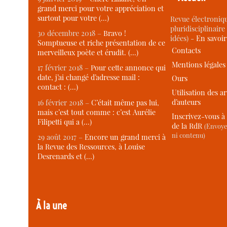
grand merci pour votre appréciation et
surtout pour votre (…)
Revue électroniqu
pluridisciplinaire 
30 décembre 2018 –
Bravo !
idées) -
En savoi
Somptueuse et riche présentation de ce
Contacts
merveilleux poète et érudit. (…)
Mentions légales
17 février 2018 –
Pour cette annonce qui
date, j’ai changé d’adresse mail :
Ours
contact : (…)
Utilisation des ar
d’auteurs
16 février 2018 –
C’était même pas lui,
mais c’est tout comme : c’est Aurélie
Inscrivez-vous à 
Filipetti qui a (…)
de la RdR
(Envoye
ni contenu)
29 août 2017 –
Encore un grand merci à
la Revue des Ressources, à Louise
Desrenards et (…)
À la une