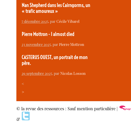
Nan Shepherd dans les Cairngorms, un
« trafic amoureux »
7 décembre 2025
, par
Cécile Vibarel
Pierre Mottron - I almost died
23 novembre 2025
, par
Pierre Mottron
CASTERUS OUEST, un portrait de mon
père.
29 septembre 2025
, par
Nicolas Losson
<
>
© la revue des ressources : Sauf mention particulière |
&