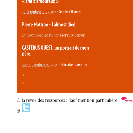
« trafic amoureux »
7 décembre 2025
, par
Cécile Vibarel
Pierre Mottron - I almost died
23 novembre 2025
, par
Pierre Mottron
CASTERUS OUEST, un portrait de mon
père.
29 septembre 2025
, par
Nicolas Losson
<
>
© la revue des ressources : Sauf mention particulière |
&