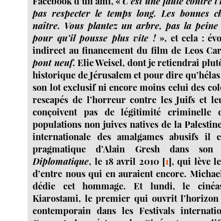
Facebook d’un ami, «
C’est une faute contre 
pas respecter le temps long. Les bonnes ch
naître. Vous plantez un arbre, pas la peine 
pour qu’il pousse plus vite !
», et cela : é
indirect au financement du film de Leos Ca
pont neuf
. Elie Weisel, dont je retiendrai plu
historique de Jérusalem et pour dire qu’hélas 
son lot exclusif ni encore moins celui des c
rescapés de l’horreur contre les Juifs et l
conçoivent pas de légitimité criminelle d
populations non juives natives de la Palestin
internationale des amalgames abusifs il 
pragmatique d’Alain Gresh dans so
Diplomatique
, le 18 avril 2010
[
1
]
, qui lève 
d’entre nous qui en auraient encore. Michae
dédie cet hommage. Et lundi, le cinéa
Kiarostami, le premier qui ouvrit l’horizo
contemporain dans les Festivals internat