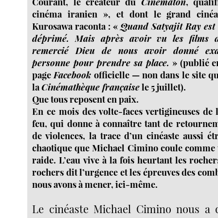
Courant, le créateur du
Cinématon
, quali
cinéma iranien », et dont le grand cinéa
Kurosawa raconta : «
Quand Satyajit Ray est d
déprimé. Mais après avoir vu les films d
remercié Dieu de nous avoir donné exa
personne pour prendre sa place.
» (publié 
page
Facebook
officielle — non dans le site q
la
Cinémathèque française
le 5 juillet).
Que tous reposent en paix.
En ce mois des volte-faces vertigineuses de 
feu, qui donne à connaître tant de retourne
de violences, la trace d’un cinéaste aussi é
chaotique que Michael Cimino coule comme u
raide. L’eau vive à la fois heurtant les rocher
rochers dit l’urgence et les épreuves des co
nous avons à mener, ici-même.
Le cinéaste Michael Cimino nous a q