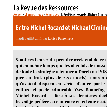
La Revue des Ressources
Accueil
>
Champ critique
>
Hommages
>
Entre Michel Rocard et Michael Cimino 
Entre Michel Rocard et Michael Cimino
mardi 5 juillet 2016
, par
Louise Desrenards
Sombres heures du premier week end de ce moi
qui en même temps que les attentats de masse
de toute la stratégie attribuée à Daech ou ISIS
pire en Irak (plus de 220 morts), nous a
qu’avaient disparu en série, d’autre part 
culture et poète admirable Yves Bonnefoy,
Michel Rocard — face à ses dernières décla
travail je préfère au contraire en retenir ceci