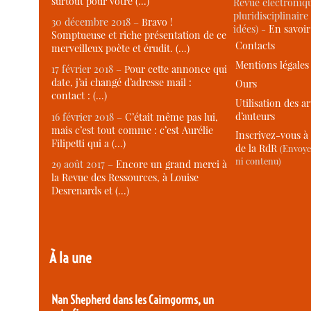
surtout pour votre (…)
Revue électroniqu
pluridisciplinaire 
30 décembre 2018 –
Bravo !
idées) -
En savoi
Somptueuse et riche présentation de ce
Contacts
merveilleux poète et érudit. (…)
Mentions légales
17 février 2018 –
Pour cette annonce qui
date, j’ai changé d’adresse mail :
Ours
contact : (…)
Utilisation des ar
d’auteurs
16 février 2018 –
C’était même pas lui,
mais c’est tout comme : c’est Aurélie
Inscrivez-vous à 
Filipetti qui a (…)
de la RdR
(Envoye
ni contenu)
29 août 2017 –
Encore un grand merci à
la Revue des Ressources, à Louise
Desrenards et (…)
À la une
Nan Shepherd dans les Cairngorms, un