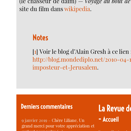
(le chasseur de daim) —
Voyage au bout de 
site du film dans
wikipedia
.
Notes
[
1
]
Voir le blog d’Alain Gresh à ce lien 
http://blog.mondediplo.net/2010-04-
imposteur-et-Jerusalem
.
Derniers commentaires
La Revue d
-
Accueil
9 janvier 2019 –
Chère Liliane, Un
grand merci pour votre appréciation et