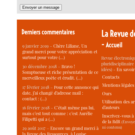
Derniers commentaires
La Revue d
-
Accueil
9 janvier 2019 –
Chère Liliane, Un
grand merci pour votre appréciation et
surtout pour votre (…)
Revue électroniqu
pluridisciplinaire 
30 décembre 2018 –
Bravo !
idées) -
En savoi
Somptueuse et riche présentation de ce
Contacts
merveilleux poète et érudit. (…)
Mentions légales
17 février 2018 –
Pour cette annonce qui
date, j’ai changé d’adresse mail :
Ours
contact : (…)
Utilisation des ar
d’auteurs
16 février 2018 –
C’était même pas lui,
mais c’est tout comme : c’est Aurélie
Inscrivez-vous à 
Filipetti qui a (…)
de la RdR
(Envoye
ni contenu)
29 août 2017 –
Encore un grand merci à
la Revue des Ressources, à Louise