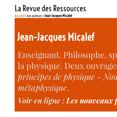
La Revue des Ressources
Accueil
> Les auteurs >
Jean-Jacques Micalef
Jean-Jacques Micalef
Enseignant. Philosophe, sp
la physique. Deux ouvrages
principes de physique - No
métaphysique
.
Voir en ligne :
Les nouveaux 