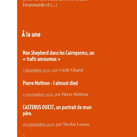
Desrenards et (…)
À la une
Nan Shepherd dans les Cairngorms, un
« trafic amoureux »
7 décembre 2025
, par
Cécile Vibarel
Pierre Mottron - I almost died
23 novembre 2025
, par
Pierre Mottron
CASTERUS OUEST, un portrait de mon
père.
29 septembre 2025
, par
Nicolas Losson
<