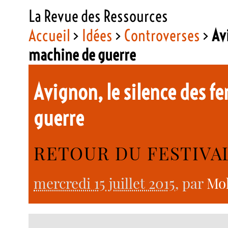
La Revue des Ressources
Accueil
>
Idées
>
Controverses
>
Av
machine de guerre
Avignon, le silence des 
guerre
RETOUR DU FESTIVAL
mercredi 15 juillet 2015
, par
Mo