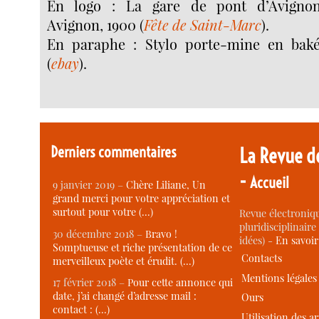
En logo : La gare de pont d’Avignon,
Avignon, 1900 (
Fête de Saint-Marc
).
En paraphe : Stylo porte-mine en baké
(
ebay
).
Derniers commentaires
La Revue d
-
Accueil
9 janvier 2019 –
Chère Liliane, Un
grand merci pour votre appréciation et
surtout pour votre (…)
Revue électroniqu
pluridisciplinaire 
30 décembre 2018 –
Bravo !
idées) -
En savoi
Somptueuse et riche présentation de ce
Contacts
merveilleux poète et érudit. (…)
Mentions légales
17 février 2018 –
Pour cette annonce qui
date, j’ai changé d’adresse mail :
Ours
contact : (…)
Utilisation des ar