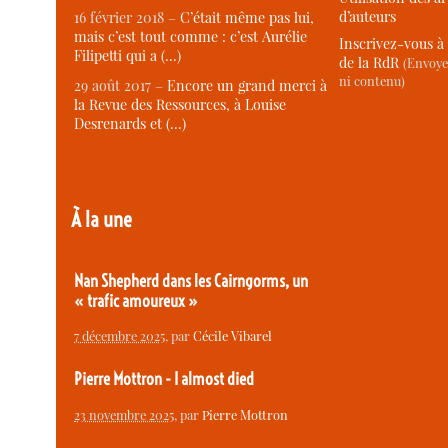
d’auteurs
16 février 2018 –
C’était même pas lui,
mais c’est tout comme : c’est Aurélie
Inscrivez-vous à 
Filipetti qui a (…)
de la RdR
(Envoye
ni contenu)
29 août 2017 –
Encore un grand merci à
la Revue des Ressources, à Louise
Desrenards et (…)
À la une
Nan Shepherd dans les Cairngorms, un
« trafic amoureux »
7 décembre 2025
, par
Cécile Vibarel
Pierre Mottron - I almost died
23 novembre 2025
, par
Pierre Mottron