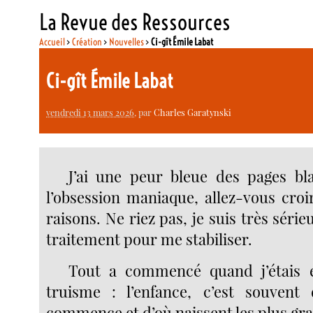
La Revue des Ressources
Accueil
>
Création
>
Nouvelles
>
Ci-gît Émile Labat
Ci-gît Émile Labat
vendredi 13 mars 2026
, par
Charles Garatynski
J’ai une peur bleue des pages bl
l’obsession maniaque, allez-vous croi
raisons. Ne riez pas, je suis très série
traitement pour me stabiliser.
Tout a commencé quand j’étais e
truisme : l’enfance, c’est souvent
commence et d’où naissent les plus gra