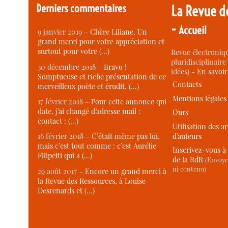
Derniers commentaires
La Revue d
-
Accueil
9 janvier 2019 –
Chère Liliane, Un
grand merci pour votre appréciation et
surtout pour votre (…)
Revue électroniqu
pluridisciplinaire 
30 décembre 2018 –
Bravo !
idées) -
En savoi
Somptueuse et riche présentation de ce
Contacts
merveilleux poète et érudit. (…)
Mentions légales
17 février 2018 –
Pour cette annonce qui
date, j’ai changé d’adresse mail :
Ours
contact : (…)
Utilisation des ar
d’auteurs
16 février 2018 –
C’était même pas lui,
mais c’est tout comme : c’est Aurélie
Inscrivez-vous à 
Filipetti qui a (…)
de la RdR
(Envoye
ni contenu)
29 août 2017 –
Encore un grand merci à
la Revue des Ressources, à Louise
Desrenards et (…)