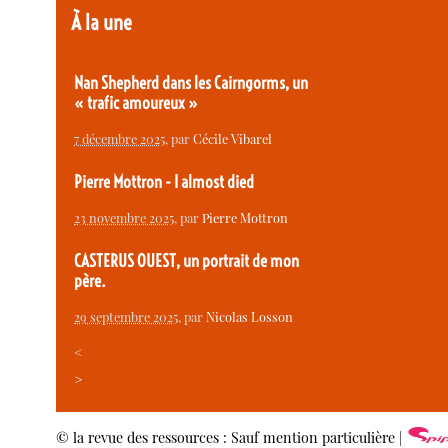
À la une
Nan Shepherd dans les Cairngorms, un
« trafic amoureux »
7 décembre 2025
, par
Cécile Vibarel
Pierre Mottron - I almost died
23 novembre 2025
, par
Pierre Mottron
CASTERUS OUEST, un portrait de mon
père.
29 septembre 2025
, par
Nicolas Losson
<
>
© la revue des ressources : Sauf mention particulière |