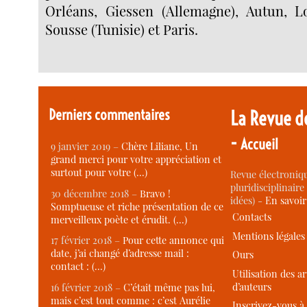
Orléans, Giessen (Allemagne), Autun, Lo
Sousse (Tunisie) et Paris.
Derniers commentaires
La Revue d
-
Accueil
9 janvier 2019 –
Chère Liliane, Un
grand merci pour votre appréciation et
surtout pour votre (…)
Revue électroniqu
pluridisciplinaire 
30 décembre 2018 –
Bravo !
idées) -
En savoi
Somptueuse et riche présentation de ce
Contacts
merveilleux poète et érudit. (…)
Mentions légales
17 février 2018 –
Pour cette annonce qui
date, j’ai changé d’adresse mail :
Ours
contact : (…)
Utilisation des ar
d’auteurs
16 février 2018 –
C’était même pas lui,
mais c’est tout comme : c’est Aurélie
Inscrivez-vous à 