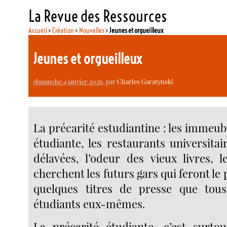
La Revue des Ressources
Accueil
>
Création
>
Nouvelles
>
Jeunes et orgueilleux
Jeunes et orgueilleux
dimanche 4 janvier 2026
, par
Charles Garatynski
La précarité estudiantine : les immeuble
étudiante, les restaurants universita
délavées, l’odeur des vieux livres, l
cherchent les futurs gars qui feront le 
quelques titres de presse que tous 
étudiants eux-mêmes.
La précarité étudiante, c’est surtou