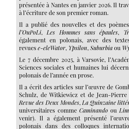
présentée à Nantes en janvier 2026. Il tra
à l’écriture de son premier roman.
Il a publié des nouvelles et des poèm
l’OuPoLi
,
Les Hommes sans épaules
,
Tr
également en polonais, avec des texte
revues
e-eleWator
,
Ypsilon
,
Suburbia
ou
Wy
Le 7 décembre 2025, à Varsovie, l’Acadé
Sciences sociales et humaines lui décerne
polonais de l’année en prose.
Il a écrit des articles sur l’œuvre de Go
Schulz, de Witkiewicz et de Jean-Pierr
Revue des Deux Mondes
,
La Quinzaine litté
universitaires comme
Caminando
ou
Lim
venir). Il a également présenté l’œuv
polonais dans des colloques internati