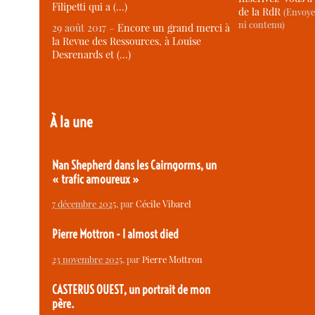
Filipetti qui a (…)
de la RdR
(Envoye
ni contenu)
29 août 2017 –
Encore un grand merci à
la Revue des Ressources, à Louise
Desrenards et (…)
À la une
Nan Shepherd dans les Cairngorms, un
« trafic amoureux »
7 décembre 2025
, par
Cécile Vibarel
Pierre Mottron - I almost died
23 novembre 2025
, par
Pierre Mottron
CASTERUS OUEST, un portrait de mon
père.