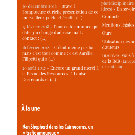
pluridisciplinaire 
30 décembre 2018 –
Bravo !
idées) -
En savoi
Somptueuse et riche présentation de ce
Contacts
merveilleux poète et érudit. (…)
Mentions légales
17 février 2018 –
Pour cette annonce qui
date, j’ai changé d’adresse mail :
Ours
contact : (…)
Utilisation des ar
d’auteurs
16 février 2018 –
C’était même pas lui,
mais c’est tout comme : c’est Aurélie
Inscrivez-vous à 
Filipetti qui a (…)
de la RdR
(Envoye
ni contenu)
29 août 2017 –
Encore un grand merci à
la Revue des Ressources, à Louise
Desrenards et (…)
À la une
Nan Shepherd dans les Cairngorms, un
« trafic amoureux »