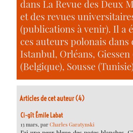
dans La Revue des Deux Mo
et des revues universita
(publications à venir). Il 
ces auteurs polonais dans 
Istanbul, Orléans, Giessen
(Belgique), Sousse (Tunisie)
Articles de cet auteur (4)
Ci-gît Émile Labat
13 mars, par
Charles Garatynski
J’ai une peur bleue des pages blanches. C’