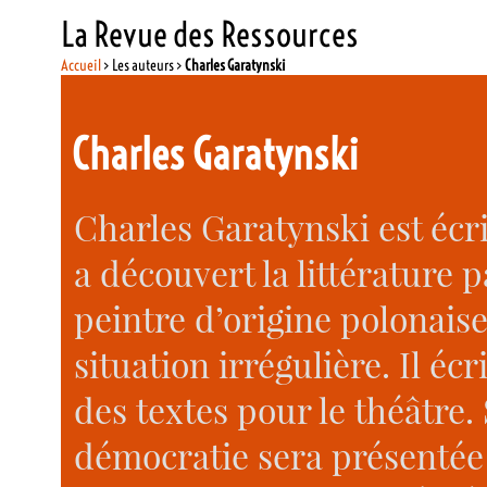
La Revue des Ressources
Accueil
> Les auteurs >
Charles Garatynski
Charles Garatynski
Charles Garatynski est écri
a découvert la littérature 
peintre d’origine polonais
situation irrégulière. Il écr
des textes pour le théâtre.
démocratie sera présentée 