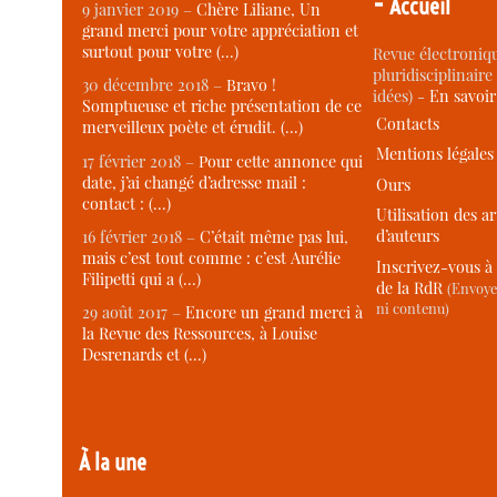
-
Accueil
9 janvier 2019 –
Chère Liliane, Un
grand merci pour votre appréciation et
surtout pour votre (…)
Revue électroniqu
pluridisciplinaire 
30 décembre 2018 –
Bravo !
idées) -
En savoi
Somptueuse et riche présentation de ce
Contacts
merveilleux poète et érudit. (…)
Mentions légales
17 février 2018 –
Pour cette annonce qui
date, j’ai changé d’adresse mail :
Ours
contact : (…)
Utilisation des ar
d’auteurs
16 février 2018 –
C’était même pas lui,
mais c’est tout comme : c’est Aurélie
Inscrivez-vous à 
Filipetti qui a (…)
de la RdR
(Envoye
ni contenu)
29 août 2017 –
Encore un grand merci à
la Revue des Ressources, à Louise
Desrenards et (…)
À la une