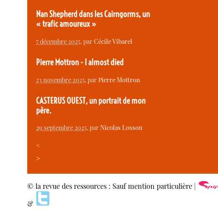
Nan Shepherd dans les Cairngorms, un
« trafic amoureux »
7 décembre 2025
, par
Cécile Vibarel
Pierre Mottron - I almost died
23 novembre 2025
, par
Pierre Mottron
CASTERUS OUEST, un portrait de mon
père.
29 septembre 2025
, par
Nicolas Losson
<
>
© la revue des ressources : Sauf mention particulière |
&