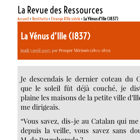
La Revue des Ressources
Accueil
>
Restitutio
>
Etrange XIXe siècle
>
La Vénus d’Ille (1837)
La Vénus d’Ille (1837)
jeudi 5 avril 2007
, par
Prosper Mérimée (1803-1870)
Je descendais le dernier coteau du C
que le soleil fût déjà couché, je dis
plaine les maisons de la petite ville d’lll
me dirigeais.
“Vous savez, dis-je au Catalan qui me
depuis la veille, vous savez sans d
M. de Peyrehorade ?