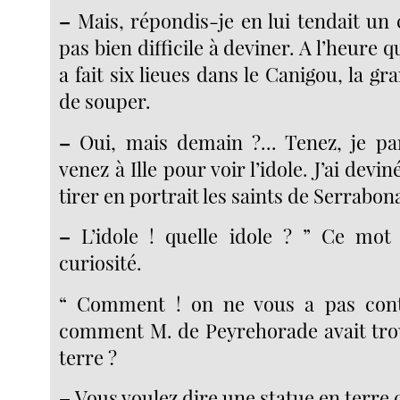
–
Mais, répondis-je en lui tendait un c
pas bien difficile à deviner. A l’heure q
a fait six lieues dans le Canigou, la gra
de souper.
–
Oui, mais demain ?... Tenez, je pa
venez à Ille pour voir l’idole. J’ai devin
tirer en portrait les saints de Serrabona
–
L’idole ! quelle idole ? ” Ce mot 
curiosité.
“ Comment ! on ne vous a pas cont
comment M. de Peyrehorade avait tro
terre ?
–
Vous voulez dire une statue en terre c