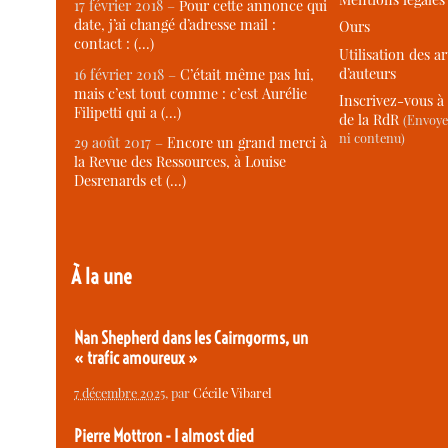
17 février 2018 –
Pour cette annonce qui
date, j’ai changé d’adresse mail :
Ours
contact : (…)
Utilisation des ar
d’auteurs
16 février 2018 –
C’était même pas lui,
mais c’est tout comme : c’est Aurélie
Inscrivez-vous à 
Filipetti qui a (…)
de la RdR
(Envoye
ni contenu)
29 août 2017 –
Encore un grand merci à
la Revue des Ressources, à Louise
Desrenards et (…)
À la une
Nan Shepherd dans les Cairngorms, un
« trafic amoureux »
7 décembre 2025
, par
Cécile Vibarel
Pierre Mottron - I almost died