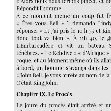
« Alors nous nous ferions pincer, et Be
Répondit l’homme.
À ce moment même un coup fut fra
« Êtes-vous Bell » ? demanda Lindy
réponse, « Et j’ai pris le 10 h 35 et Ki
donc tout va bien ». À 11h 40, le g
L’Embarcadère et vit un bateau S
ténèbres. « Le Kehdive » « d’Afrique » é
coque, et au Moment même où ils allai
à bord, un homme s’avança dans les t
« John Bell, je vous arrête au nom de la 
C’était King John.
Chapitre IX. Le Procès
Le joure du procès était arrivé et u