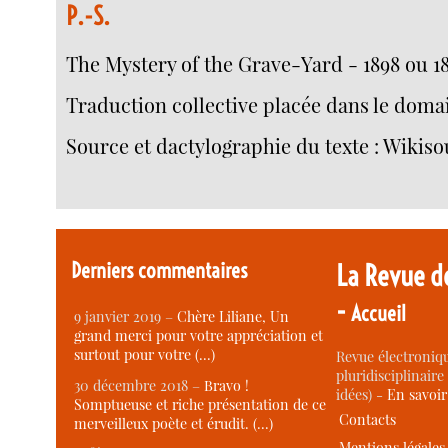
P.-S.
The Mystery of the Grave-Yard - 1898 ou 1
Traduction collective placée dans le doma
Source et dactylographie du texte : Wikis
Derniers commentaires
La Revue d
-
Accueil
9 janvier 2019 –
Chère Liliane, Un
grand merci pour votre appréciation et
surtout pour votre (…)
Revue électroniqu
pluridisciplinaire 
30 décembre 2018 –
Bravo !
idées) -
En savoi
Somptueuse et riche présentation de ce
Contacts
merveilleux poète et érudit. (…)
Mentions légales