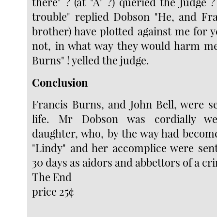
there" ? (at "A" ?) queried the Judge 
trouble" replied Dobson "He, and Fra
brother) have plotted against me for 
not, in what way they would harm me"
Burns" ! yelled the judge.
Conclusion
Francis Burns, and John Bell, were se
life. Mr Dobson was cordially w
daughter, who, by the way had becom
"Lindy" and her accomplice were sen
30 days as aidors and abbettors of a cr
The End
price 25¢