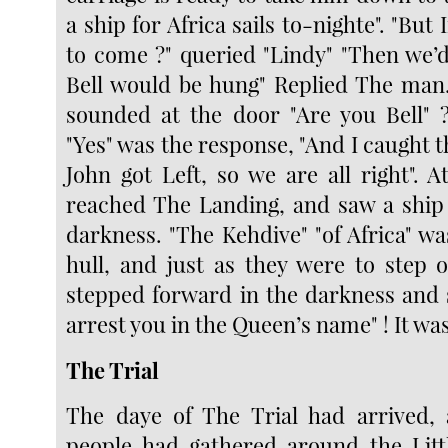
a ship for Africa sails to-nighte". "But
to come ?" queried "Lindy" "Then we’d
Bell would be hung" Replied The man.
sounded at the door "Are you Bell" 
"Yes" was the response, "And I caught t
John got Left, so we are all right". A
reached The Landing, and saw a ship
darkness. "The Kehdive" "of Africa" w
hull, and just as they were to step
stepped forward in the darkness and s
arrest you in the Queen’s name" ! It wa
The Trial
The daye of The Trial had arrived,
people had gathered around the Litt