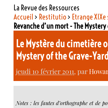
La Revue des Ressources
Accueil
>
Restitutio
>
Etrange XIXe 
Revanche d’un mort - The Mystery 
Le Mystère du cimetière 
Mystery of the Grave-Ya
jeudi 10 février 2011
, par
Howard
Notes : les fautes d’orthographe et de p