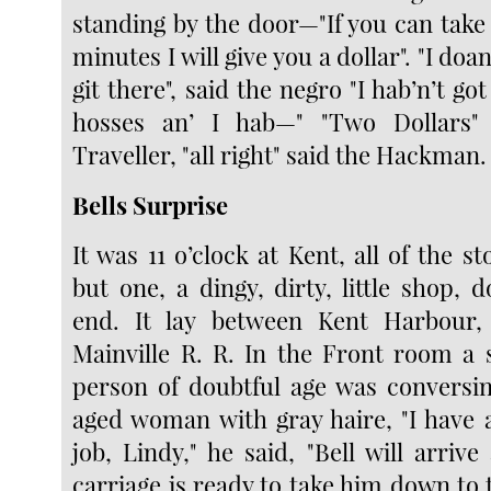
standing by the door—"If you can take
minutes I will give you a dollar". "I doa
git there", said the negro "I hab’n’t go
hosses an’ I hab—" "Two Dollars"
Traveller, "all right" said the Hackman.
Bells Surprise
It was 11 o’clock at Kent, all of the s
but one, a dingy, dirty, little shop,
end. It lay between Kent Harbour
Mainville R. R. In the Front room a 
person of doubtful age was conversi
aged woman with gray haire, "I have 
job, Lindy," he said, "Bell will arrive
carriage is ready to take him down to