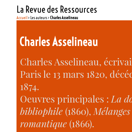
La Revue des Ressources
Accueil
> Les auteurs >
Charles Asselineau
Charles Asselineau
Charles Asselineau, écrivai
Paris le 13 mars 1820, décéd
1874.
Oeuvres principales :
La do
bibliophile
(1860),
Mélanges 
romantique
(1866).