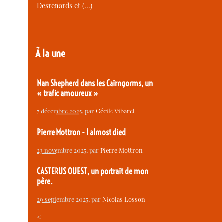
Desrenards et (…)
À la une
Nan Shepherd dans les Cairngorms, un
« trafic amoureux »
7 décembre 2025
, par
Cécile Vibarel
Pierre Mottron - I almost died
23 novembre 2025
, par
Pierre Mottron
CASTERUS OUEST, un portrait de mon
père.
29 septembre 2025
, par
Nicolas Losson
<