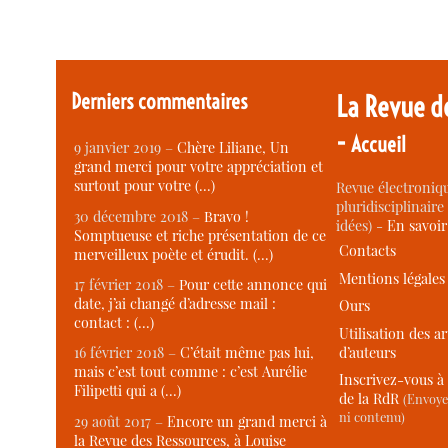
Derniers commentaires
La Revue d
-
Accueil
9 janvier 2019 –
Chère Liliane, Un
grand merci pour votre appréciation et
surtout pour votre (…)
Revue électroniqu
pluridisciplinaire 
30 décembre 2018 –
Bravo !
idées) -
En savoi
Somptueuse et riche présentation de ce
Contacts
merveilleux poète et érudit. (…)
Mentions légales
17 février 2018 –
Pour cette annonce qui
date, j’ai changé d’adresse mail :
Ours
contact : (…)
Utilisation des ar
d’auteurs
16 février 2018 –
C’était même pas lui,
mais c’est tout comme : c’est Aurélie
Inscrivez-vous à 
Filipetti qui a (…)
de la RdR
(Envoye
ni contenu)
29 août 2017 –
Encore un grand merci à
la Revue des Ressources, à Louise