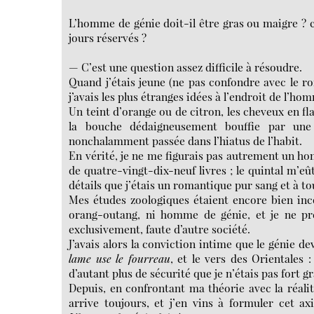
L’homme de génie doit-il être gras ou maigre ? c
jours réservés ?
— C’est une question assez difficile à résoudre.
Quand j’étais jeune (ne pas confondre avec le rom
j’avais les plus étranges idées à l’endroit de l’h
Un teint d’orange ou de citron, les cheveux en fl
la bouche dédaigneusement bouffie par une 
nonchalamment passée dans l’hiatus de l’habit.
En vérité, je ne me figurais pas autrement un ho
de quatre-vingt-dix-neuf livres ; le quintal m’e
détails que j’étais un romantique pur sang et à to
Mes études zoologiques étaient encore bien incom
orang-outang, ni homme de génie, et je ne pr
exclusivement, faute d’autre société.
J’avais alors la conviction intime que le génie 
lame use le fourreau
, et le vers des Orientales 
d’autant plus de sécurité que je n’étais pas fort g
Depuis, en confrontant ma théorie avec la réal
arrive toujours, et j’en vins à formuler cet a