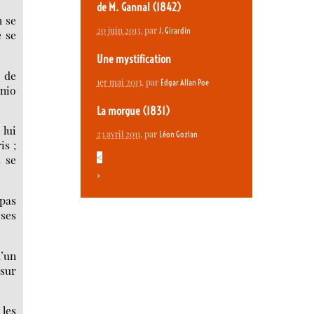
de M. Gannal (1842)
n se
20 juin 2013
, par
J. Girardin
e se
Une mystification
s de
1er mai 2013
, par
Edgar Allan Poe
onio
La morgue (1831)
 lui
23 avril 2011
, par
Léon Gozlan
is ;
<
s se
>
 pas
 ses
d’un
 sur
 les