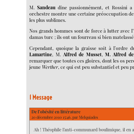
M.
Sandeau
dîne passionnément, et Rossini a 
orchestre montre une certaine préoccupation de c
les plus sublimes.
Nos grands hommes sont de force à lutter avec l’i
damas turc ; ils ont un fourreau si bien matelass
Cependant, quoique la graisse soit à l’ordre d
Lamartine
, M.
Alfred de Musset
,
M. Alfred de
remarquer que toutes ces gloires, dont les os per
jeune
Werther
, ce qui est peu substantiel et peu
1 Message
De l’obésité en littérature
20 décembre 2010 15:46, par
Melquiades
Ah ! Théophile l’anti-communard boulimique, il en aur