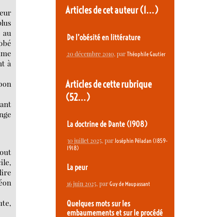
Articles de cet auteur
(1…)
teur
plus
t au
De l’obésité en littérature
robé
mme
20 décembre 2010
, par
Théophile Gautier
nt à
Articles de cette rubrique
 bon
(52…)
tant
ange
La doctrine de Dante (1908)
30 juillet 2025
, par
Joséphin Péladan (1859-
1918)
tout
ile,
La peur
dire
léon
16 juin 2025
, par
Guy de Maupassant
ute,
Quelques mots sur les
embaumements et sur le procédé