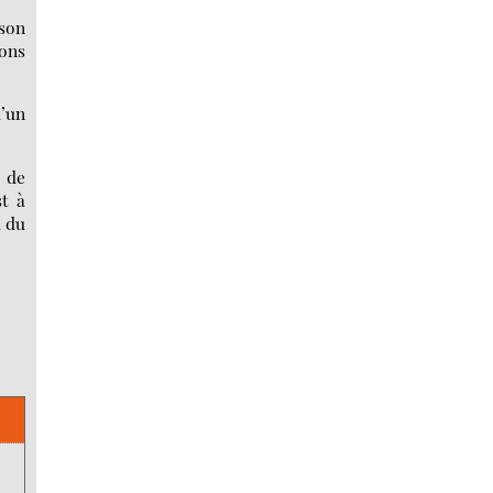
son
ions
u’un
. de
st à
 du