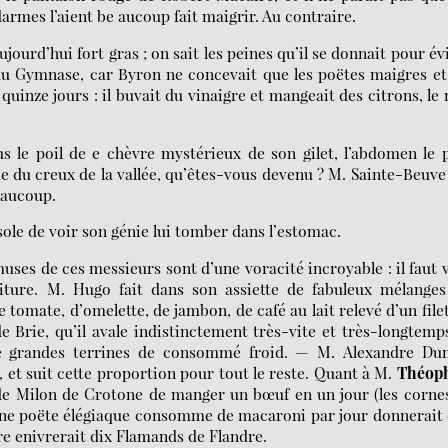
armes l’aient be aucoup fait maigrir. Au contraire.
ujourd’hui fort gras ; on sait les peines qu’il se donnait pour év
du Gymnase, car Byron ne concevait que les poëtes maigres et
inze jours : il buvait du vinaigre et mangeait des citrons, le 
 le poil de e chèvre mystérieux de son gilet, l’abdomen le 
me du creux de la vallée, qu’êtes-vous devenu ? M. Sainte-Beuve
beaucoup.
sole de voir son génie lui tomber dans l’estomac.
muses de ces messieurs sont d’une voracité incroyable : il faut 
riture. M. Hugo fait dans son assiette de fabuleux mélanges
ce tomate, d’omelette, de jambon, de café au lait relevé d’un file
Brie, qu’il avale indistinctement très-vite et très-longtemps
e grandes terrines de consommé froid. — M. Alexandre Du
et suit cette proportion pour tout le reste. Quant à M.
Théoph
 de Milon de Crotone de manger un bœuf en un jour (les corne
jeune poëte élégiaque consomme de macaroni par jour donnerait
ère enivrerait dix Flamands de Flandre.