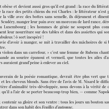
obèse et devient aussi gros qu’il est grand : la race du littéra
la race des petits chiens du roi Charles : le littérateur n’est 
e la ville avec des bottes sans semelle, ils déjeunent et dînen
e Scudéry, manger leur pain avec un morceau de lard rance, dé
e du Luxembourg ; les hommes de génie ne soupent plus co
nent leur nourriture sur des tables et dans des assiettes qui so
abuleux ! ô sort inespéré !
avie d’avoir à manger, se mit à travailler des mâchoires de si
tre.
du violon dans un carrefour, » c’est une femme de Rubens chan
nde au sourire épanoui et vermeil, que toutes les ailes d’
s auraient grand’peine à enlever au ciel.
ouverain de la poésie romantique, devrait être plus vert que 
 et les cheveux blonds. Sans être de l’avis de M. Nisard le diffic
tère d’animalité très-développée, nous devons à la vérité de 
et qu’il a l’air de se porter beaucoup trop bien, — comme Napo
ontenir sa gloire et son ventre : tous les jours un bouton sa
entrer dans son habit des
Feuilles d’automne
.