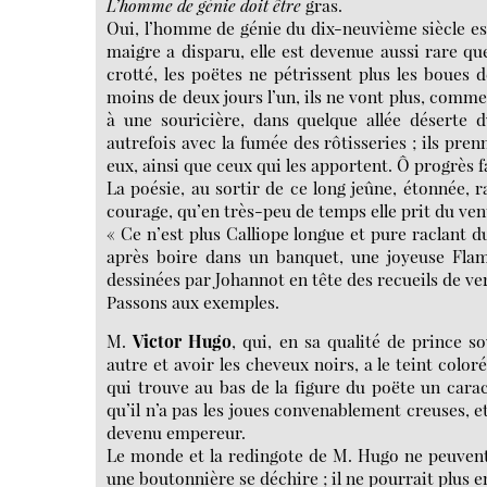
L’homme de génie doit être
gras.
Oui, l’homme de génie du dix-neuvième siècle est 
maigre a disparu, elle est devenue aussi rare que 
crotté, les poëtes ne pétrissent plus les boues d
moins de deux jours l’un, ils ne vont plus, comm
à une souricière, dans quelque allée désert
autrefois avec la fumée des rôtisseries ; ils pren
eux, ainsi que ceux qui les apportent. Ô progrès f
La poésie, au sortir de ce long jeûne, étonnée, r
courage, qu’en très-peu de temps elle prit du ven
« Ce n’est plus Calliope longue et pure raclant 
après boire dans un banquet, une joyeuse Flama
dessinées par Johannot en tête des recueils de ver
Passons aux exemples.
M.
Victor Hugo
, qui, en sa qualité de prince s
autre et avoir les cheveux noirs, a le teint coloré
qui trouve au bas de la figure du poëte un carac
qu’il n’a pas les joues convenablement creuses, 
devenu empereur.
Le monde et la redingote de M. Hugo ne peuvent c
une boutonnière se déchire ; il ne pourrait plus 