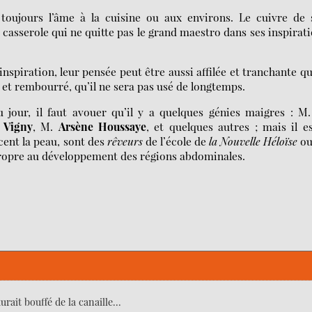
toujours l’âme à la cuisine ou aux environs. Le cuivre de 
asserole qui ne quitte pas le grand maestro dans ses inspirat
nspiration, leur pensée peut être aussi affilée et tranchante q
é et rembourré, qu’il ne sera pas usé de longtemps.
u jour, il faut avouer qu’il y a quelques génies maigres : M
 Vigny
, M.
Arsène Houssaye
, et quelques autres ; mais il e
cent la peau, sont des
rêveurs
de l’école de
la Nouvelle Héloïse
ou
 propre au développement des régions abdominales.
ait bouffé de la canaille...