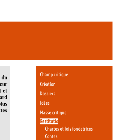
Champ critique
 du
teur
Création
t et
Dossiers
lard
Idées
plus
ttes
Masse critique
Restitutio
Chartes et lois fondatrices
Contes