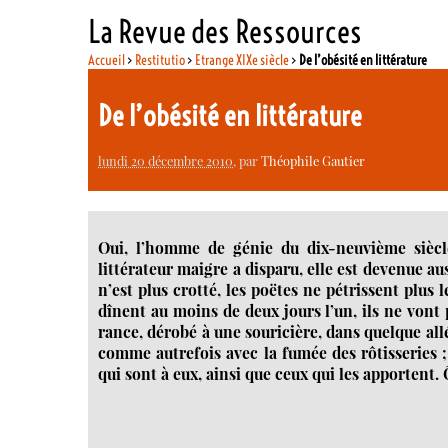
La Revue des Ressources
Accueil
>
Restitutio
>
Etrange XIXe siècle
>
De l’obésité en littérature
De l’obésité en littérature
lundi 20 décembre 2010
, par
Théophile Gautier
Oui, l’homme de génie du dix-neuvième siècle
littérateur maigre a disparu, elle est devenue aus
n’est plus crotté, les poëtes ne pétrissent plus 
dînent au moins de deux jours l’un, ils ne von
rance, dérobé à une souricière, dans quelque a
comme autrefois avec la fumée des rôtisseries ; 
qui sont à eux, ainsi que ceux qui les apportent. 