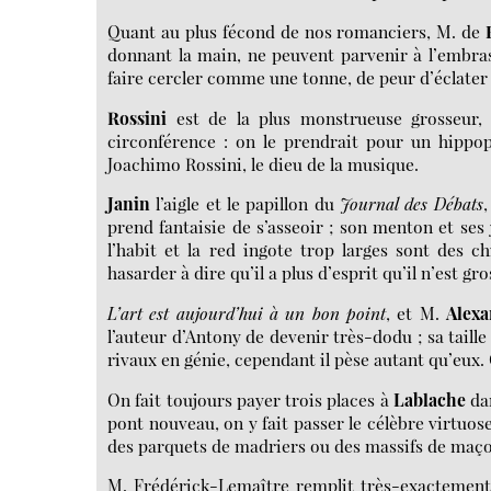
Quant au plus fécond de nos romanciers, M. de
donnant la main, ne peuvent parvenir à l’embrasse
faire cercler comme une tonne, de peur d’éclater
Rossini
est de la plus monstrueuse grosseur, i
circonférence : on le prendrait pour un hippopo
Joachimo Rossini, le dieu de la musique.
Janin
l’aigle et le papillon du
Journal des Débats
,
prend fantaisie de s’asseoir ; son menton et ses
l’habit et la red
ingote trop larges sont des chi
hasarder à dire qu’il a plus d’esprit qu’il n’est gro
L’art est aujourd’hui à un bon point
, et M.
Alex
l’auteur d’Antony de devenir très-dodu ; sa taill
rivaux en génie, cependant il pèse autant qu’eux. 
On fait toujours payer trois places à
Lablache
dan
pont nouveau, on y fait passer le célèbre virtuose
des parquets de madriers ou des massifs de maçon
M. Frédérick-Lemaître remplit très-exactement 