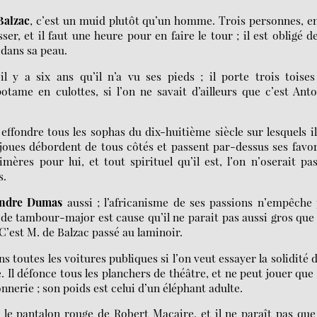
Balzac
, c’est un muid plutôt qu’un homme. Trois personnes, e
r, et il faut une heure pour en faire le tour ; il est obligé d
 dans sa peau.
l y a six ans qu’il n’a vu ses pieds ; il porte trois toise
tame en culottes, si l’on ne savait d’ailleurs que c’est Ant
 effondre tous les sophas du dix-huitième siècle sur lesquels il
 joues débordent de tous côtés et passent par-dessus ses favor
mères pour lui, et tout spirituel qu’il est, l’on n’oserait pa
s.
andre Dumas
aussi ; l’africanisme de ses passions n’empêche
e de tambour-major est cause qu’il ne parait pas aussi gros que
C’est M. de Balzac passé au laminoir.
s toutes les voitures publiques si l’on veut essayer la solidité 
. Il défonce tous les planchers de théâtre, et ne peut jouer que
nerie ; son poids est celui d’un éléphant adulte.
le pantalon rouge de Robert Macaire, et il ne paraît pas que