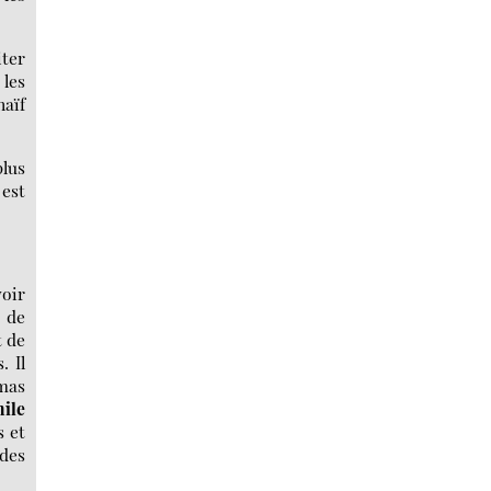
iter
 les
naïf
plus
 est
voir
 de
t de
. Il
mas
ile
s et
 des