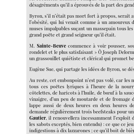
désagréments qu’il a éprouvés de la part des gend
Byron, s’il n’était pas mort fort à propos, serait a
l’obésité, qui lui venait comme à un amoureux 
muses impalpables suçant un massepain tous les qu
grand poëte et grand seigneur qu’il était.
M.
Sainte-Beuve
commence à voir pousser, sous
rondelet et le plus satisfaisant » Ô Joseph Delor
un grassouillet quiétiste et clérical qui promet 
Eugène Sue, qui partage les idées de Byron, se dé
Au reste, cet embonpoint n’est pas volé, car les 
tous ces poëtes lyriques à l’heure de la nour
côtelettes, de haricots à l’huile, de bœuf à la sau
vinaigre, d’un peu de moutarde et de fromage de 
lappe aussi de deux heures en deux heures d
demande régulièrement trois beefsteaks pour un, 
Gautier
, il renouvellera incessamment l’exploit
les sabots exceptés, bien entendu) : ce que ce 
indigestions à dix lazzarones ; ce qu’il boit de bi