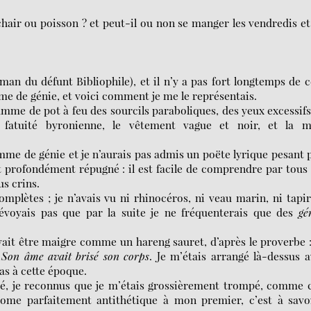
hair ou poisson ? et peut-il ou non se manger les vendredis et
an du défunt Bibliophile), et il n’y a pas fort longtemps de c
omme de génie, et voici comment je me le représentais.
amme de pot à feu des sourcils paraboliques, des yeux excessifs
fatuité byronienne, le vêtement vague et noir, et la m
mme de génie et je n’aurais pas admis un poëte lyrique pesant 
ût profondément répugné : il est facile de comprendre par tous
us crins.
plètes ; je n’avais vu ni rhinocéros, ni veau marin, ni tapir
évoyais pas que par la suite je ne fréquenterais que des
gé
devait être maigre comme un hareng sauret, d’après le proverbe 
:
Son âme avait brisé son corps
. Je m’étais arrangé là-dessus 
ras à cette époque.
ité, je reconnus que je m’étais grossièrement trompé, comme 
xiome parfaitement antithétique à mon premier, c’est à savo