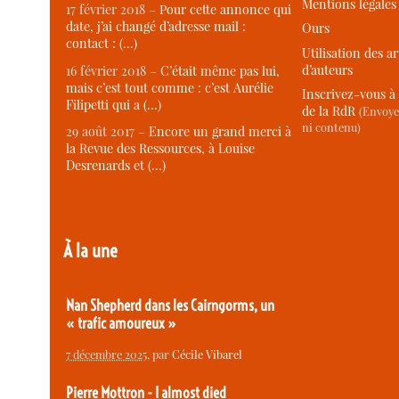
Mentions légales
17 février 2018 –
Pour cette annonce qui
date, j’ai changé d’adresse mail :
Ours
contact : (…)
Utilisation des ar
d’auteurs
16 février 2018 –
C’était même pas lui,
mais c’est tout comme : c’est Aurélie
Inscrivez-vous à 
Filipetti qui a (…)
de la RdR
(Envoye
ni contenu)
29 août 2017 –
Encore un grand merci à
la Revue des Ressources, à Louise
Desrenards et (…)
À la une
Nan Shepherd dans les Cairngorms, un
« trafic amoureux »
7 décembre 2025
, par
Cécile Vibarel
Pierre Mottron - I almost died