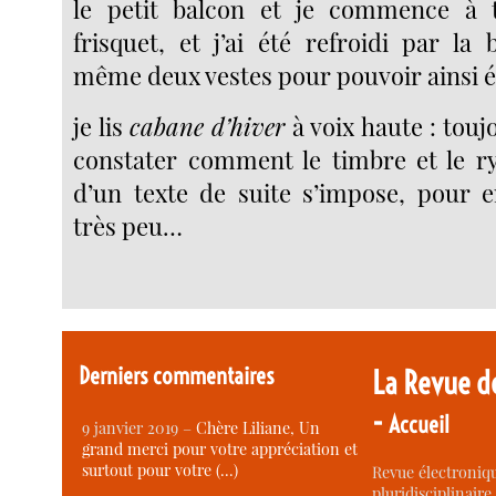
le petit balcon et je commence à tra
frisquet, et j’ai été refroidi par la b
même deux vestes pour pouvoir ainsi é
je lis
cabane d’hiver
à voix haute : tou
constater comment le timbre et le r
d’un texte de suite s’impose, pour e
très peu…
Derniers commentaires
La Revue d
-
Accueil
9 janvier 2019 –
Chère Liliane, Un
grand merci pour votre appréciation et
surtout pour votre (…)
Revue électroniqu
pluridisciplinaire 