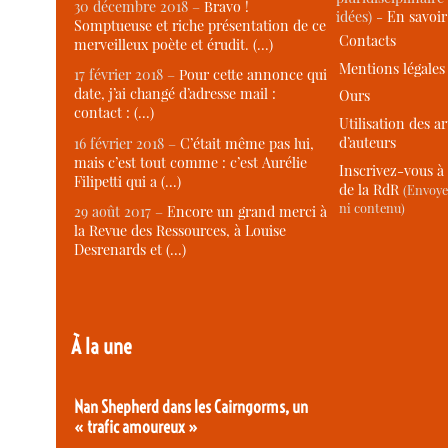
30 décembre 2018 –
Bravo !
idées) -
En savoi
Somptueuse et riche présentation de ce
Contacts
merveilleux poète et érudit. (…)
Mentions légales
17 février 2018 –
Pour cette annonce qui
date, j’ai changé d’adresse mail :
Ours
contact : (…)
Utilisation des ar
d’auteurs
16 février 2018 –
C’était même pas lui,
mais c’est tout comme : c’est Aurélie
Inscrivez-vous à 
Filipetti qui a (…)
de la RdR
(Envoye
ni contenu)
29 août 2017 –
Encore un grand merci à
la Revue des Ressources, à Louise
Desrenards et (…)
À la une
Nan Shepherd dans les Cairngorms, un
« trafic amoureux »