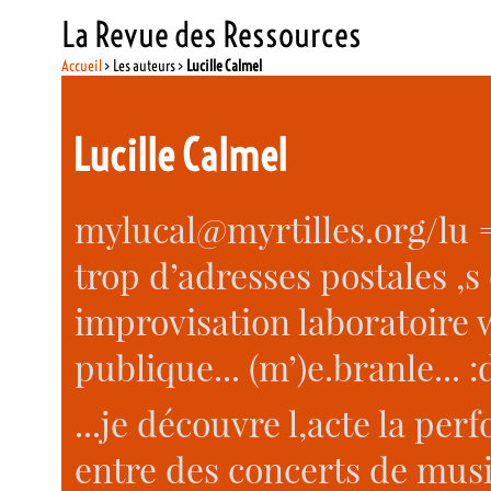
La Revue des Ressources
Accueil
> Les auteurs >
Lucille Calmel
Lucille Calmel
mylucal@myrtilles.org/lu = 
trop d’adresses postales ,
improvisation laboratoire 
publique... (m’)e.branle... 
...je découvre l,acte la per
entre des concerts de mus