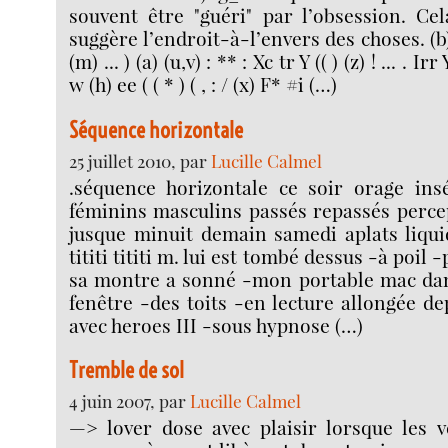
souvent être "guéri" par l’obsession. Cel
suggère l’endroit-à-l’envers des choses. 
(m) ... ) (a) (u,v) : ** : Xc tr Y (( ) (z) ! ... . 
w (h) ee ( ( * ) ( , : / (x) F* #i (…)
Séquence horizontale
25 juillet 2010, par
Lucille Calmel
.séquence horizontale ce soir orage ins
féminins masculins passés repassés perce
jusque minuit demain samedi aplats liqui
tititi tititi m. lui est tombé dessus -à poil -
sa montre a sonné -mon portable mac dan
fenêtre -des toits -en lecture allongée de
avec heroes III -sous hypnose (…)
Tremble de sol
4 juin 2007, par
Lucille Calmel
—> lover dose avec plaisir lorsque les v