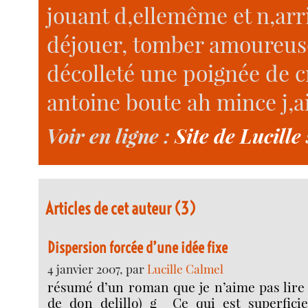
jouant d,ellemême et n,arr
déjouer, tomber amoureuse,
décolleté une poignée de cr
antoine boute ah mince j,ai
Voir en ligne :
Site de Lucill
Articles de cet auteur (3)
Dispersion forcée d’une idée fixe
4 janvier 2007, par
Lucille Calmel
résumé d’un roman que je n’aime pas lire (
de don delillo) g_ Ce qui est superficie