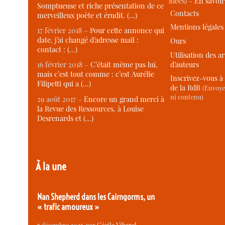
idées) -
En savoi
Somptueuse et riche présentation de ce
Contacts
merveilleux poète et érudit. (…)
Mentions légales
17 février 2018 –
Pour cette annonce qui
date, j’ai changé d’adresse mail :
Ours
contact : (…)
Utilisation des ar
d’auteurs
16 février 2018 –
C’était même pas lui,
mais c’est tout comme : c’est Aurélie
Inscrivez-vous à 
Filipetti qui a (…)
de la RdR
(Envoye
ni contenu)
29 août 2017 –
Encore un grand merci à
la Revue des Ressources, à Louise
Desrenards et (…)
À la une
Nan Shepherd dans les Cairngorms, un
« trafic amoureux »
7 décembre 2025
, par
Cécile Vibarel