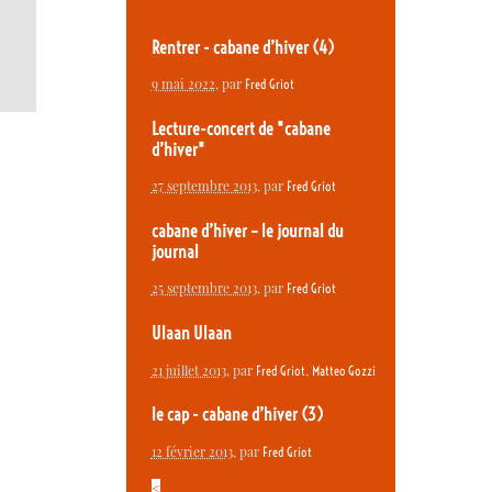
Rentrer - cabane d’hiver (4)
9 mai 2022
, par
Fred Griot
Lecture-concert de "cabane
d’hiver"
27 septembre 2013
, par
Fred Griot
cabane d’hiver – le journal du
journal
25 septembre 2013
, par
Fred Griot
Ulaan Ulaan
21 juillet 2013
, par
,
Fred Griot
Matteo Gozzi
le cap - cabane d’hiver (3)
12 février 2013
, par
Fred Griot
<