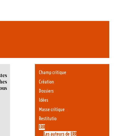
Champ critique
tes
hes
Création
sous
Dossiers
Idées
Masse critique
Restitutio
ERR
Les auteurs de ERR