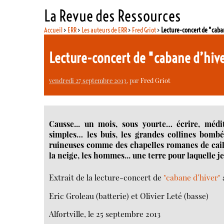
La Revue des Ressources
Accueil
>
ERR
>
Les auteurs de ERR
>
Fred Griot
>
Lecture-concert de "caba
Lecture-concert de "cabane d’hi
vendredi 27 septembre 2013
, par
Fred Griot
Causse... un mois, sous yourte… écrire, médi
simples… les buis, les grandes collines bombé
ruineuses comme des chapelles romanes de caillo
la neige, les hommes... une terre pour laquelle je
Extrait de la lecture-concert de
"cabane d’hiver"
Eric Groleau (batterie) et Olivier Leté (basse)
Alfortville, le 25 septembre 2013