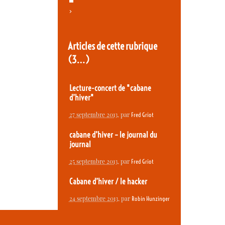
>
Articles de cette rubrique
(3…)
Lecture-concert de "cabane
d’hiver"
27 septembre 2013
, par
Fred Griot
cabane d’hiver – le journal du
journal
25 septembre 2013
, par
Fred Griot
Cabane d’hiver / le hacker
24 septembre 2013
, par
Robin Hunzinger