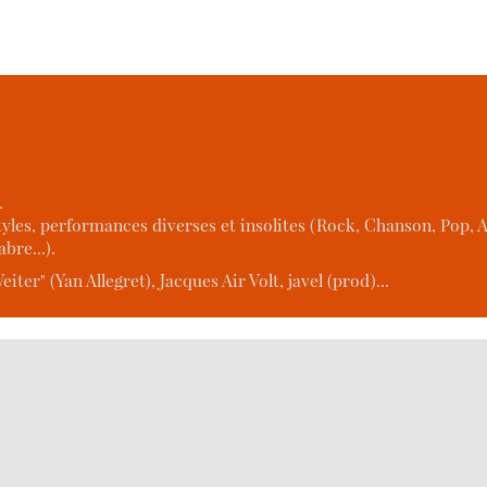
.
tyles, performances diverses et insolites (Rock, Chanson, Pop
bre...).
ter" (Yan Allegret), Jacques Air Volt, javel (prod)...