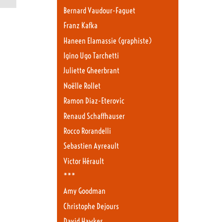
Bernard Vaudour-Faguet
Franz Kafka
Haneen Elamassie (graphiste)
Igino Ugo Tarchetti
Juliette Gheerbrant
Noëlle Rollet
Ramon Diaz-Eterovic
Renaud Schaffhauser
Rocco Rorandelli
Sebastien Ayreault
Victor Hérault
***
Amy Goodman
Christophe Dejours
David Hawkes