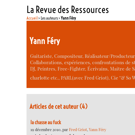
La Revue des Ressources
Accueil
> Les auteurs >
Yann Féry
Yann Féry
Guitariste, Compositeur, Réalisateur/Producteur
Collaborations, expériences, confrontations de s
DJ, Peintres, Free-Fighter, Écrivains, Maitre de Sa
charlotte etc., PARL(avec Fred Griot), Cie "& So Wei
Articles de cet auteur (4)
la chasse au fuck
19 décembre 2010, par
Fred Griot
,
Yann Féry