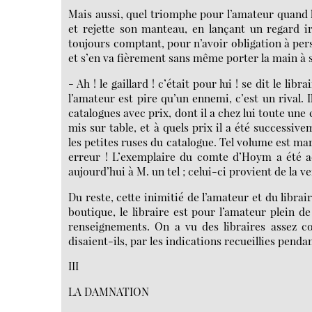
Mais aussi, quel triomphe pour l’amateur quand le
et rejette son manteau, en lançant un regard i
toujours comptant, pour n’avoir obligation à pers
et s’en va fièrement sans même porter la main à 
- Ah ! le gaillard ! c’était pour lui ! se dit le lib
l’amateur est pire qu’un ennemi, c’est un rival. I
catalogues avec prix, dont il a chez lui toute une 
mis sur table, et à quels prix il a été successiv
les petites ruses du catalogue. Tel volume est 
erreur ! L’exemplaire du comte d’Hoym a été ac
aujourd’hui à M. un tel ; celui-ci provient de la v
Du reste, cette inimitié de l’amateur et du libra
boutique, le libraire est pour l’amateur plein de
renseignements. On a vu des libraires assez co
disaient-ils, par les indications recueillies penda
III
LA DAMNATION