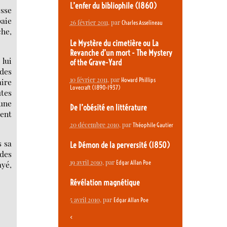
L’enfer du bibliophile (1860)
esse
paie
26 février 2011
, par
Charles Asselineau
che,
Le Mystère du cimetière ou La
Revanche d’un mort - The Mystery
 lui
of the Grave-Yard
 des
10 février 2011
, par
Howard Phillips
aire
Lovecraft (1890-1937)
utes
 une
De l’obésité en littérature
ient
20 décembre 2010
, par
Théophile Gautier
s sa
Le Démon de la perversité (1850)
 des
19 avril 2010
, par
Edgar Allan Poe
ayé,
Révélation magnétique
5 avril 2010
, par
Edgar Allan Poe
<