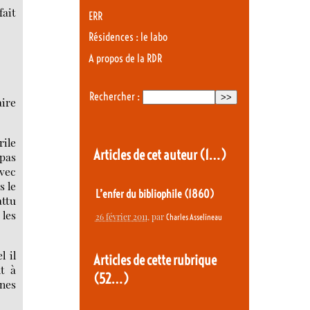
fait
ERR
Résidences : le labo
A propos de la RDR
Rechercher :
aire
rile
Articles de cet auteur
(1…)
 pas
avec
s le
L’enfer du bibliophile (1860)
attu
 les
26 février 2011
, par
Charles Asselineau
l il
Articles de cette rubrique
t à
(52…)
gnes