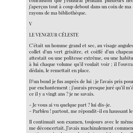
conclusion que j’endurai pendant plusieurs heu
j’aperçus tout à coup debout dans un coin de ma 
rayons de ma bibliothèque.
V
LE VENGEUR CÉLESTE
C’était un homme grand et sec, au visage anguleux
collet d’un vert grisâtre, et coiffé d’un chape
attestait ou une politesse extrême, ou une habitue
à lui chaque volume qu’il voulait voir ; il l’ouvr
dédain, le remettait en place.
D’un bond je fus auprès de lui ; je l’avais pris p
par enchantement ; j’aurais presque juré qu’il m’ét
ce il y a vingt ans ? je ne savais.
- Je vous ai vu quelque part ? lui dis-je.
- Parbleu ! partout, me répondit-il en haussant le
Il continuait son examen, toujours avec le mêm
me déconcertait. J’avais machinalement commencé 