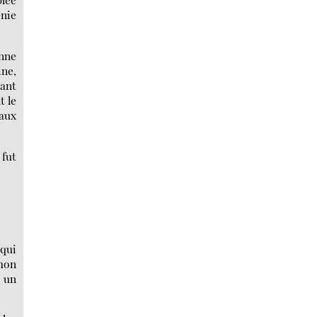
énie
onne
ne,
tant
t le
’aux
 fut
 qui
mon
r un