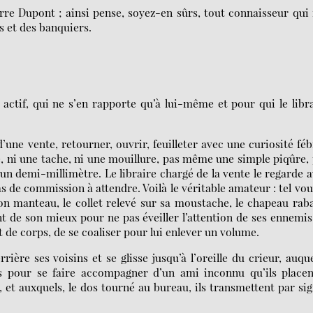
rre Dupont ; ainsi pense, soyez-en sûrs, tout connaisseur qui 
ts et des banquiers.
 actif, qui ne s’en rapporte qu’à lui-même et pour qui le libr
une vente, retourner, ouvrir, feuilleter avec une curiosité féb
, ni une tache, ni une mouillure, pas même une simple piqûre,
n demi-millimètre. Le libraire chargé de la vente le regarde 
as de commission à attendre. Voilà le véritable amateur : tel vou
son manteau, le collet relevé sur sa moustache, le chapeau rab
t de son mieux pour ne pas éveiller l’attention de ses ennemis
rit de corps, de se coaliser pour lui enlever un volume.
ière ses voisins et se glisse jusqu’à l’oreille du crieur, auque
ls pour se faire accompagner d’un ami inconnu qu’ils placen
 et auxquels, le dos tourné au bureau, ils transmettent par si