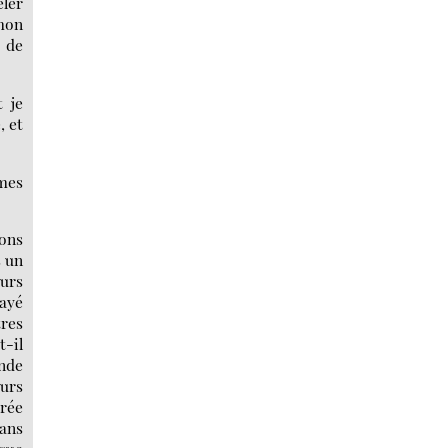
eler
 mon
s de
 je
, et
 mes
ions
s un
eurs
rayé
tres
t-il
nde
eurs
érée
ans