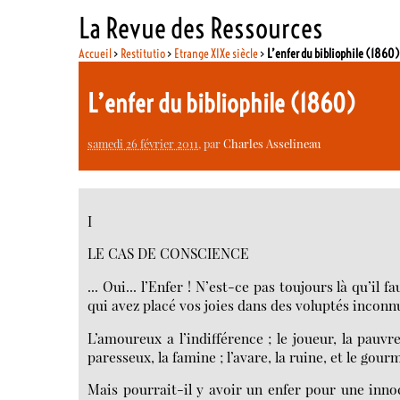
La Revue des Ressources
Accueil
>
Restitutio
>
Etrange XIXe siècle
>
L’enfer du bibliophile (1860)
L’enfer du bibliophile (1860)
samedi 26 février 2011
, par
Charles Asselineau
I
LE CAS DE CONSCIENCE
... Oui... l’Enfer ! N’est-ce pas toujours là qu’il 
qui avez placé vos joies dans des voluptés inconn
L’amoureux a l’indifférence ; le joueur, la pauvreté
paresseux, la famine ; l’avare, la ruine, et le gour
Mais pourrait-il y avoir un enfer pour une inno