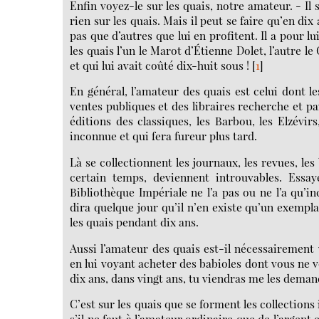
Enfin voyez-le sur les quais, notre amateur. - Il
rien sur les quais. Mais il peut se faire qu’en dix
pas que d’autres que lui en profitent. Il a pour l
les quais l’un le Marot d’Étienne Dolet, l’autre 
et qui lui avait coûté dix-huit sous !
[
1
]
En général, l’amateur des quais est celui dont le
ventes publiques et des libraires recherche et pa
éditions des classiques, les Barbou, les Elzévirs
inconnue et qui fera fureur plus tard.
Là se collectionnent les journaux, les revues, le
certain temps, deviennent introuvables. Essay
Bibliothèque Impériale ne l’a pas ou ne l’a qu’i
dira quelque jour qu’il n’en existe qu’un exempl
les quais pendant dix ans.
Aussi l’amateur des quais est-il nécessairement 
en lui voyant acheter des babioles dont vous ne v
dix ans, dans vingt ans, tu viendras me les demand
C’est sur les quais que se forment les collections
s’il ne faut à l’amateur ordinaire que de l’argent