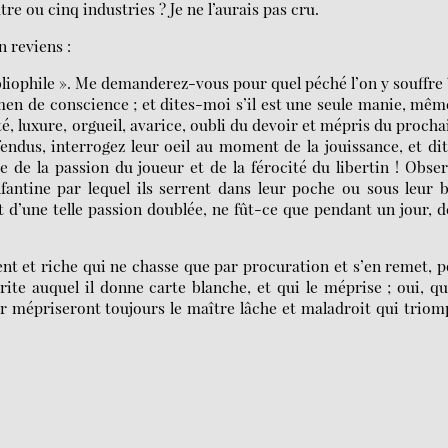
atre ou cinq industries ? Je ne l’aurais pas cru.
n reviens :
bibliophile ». Me demanderez-vous pour quel péché l’on y souffre 
en de conscience ; et dites-moi s’il est une seule manie, mêm
té, luxure, orgueil, avarice, oubli du devoir et mépris du procha
fendus, interrogez leur oeil au moment de la jouissance, et di
e de la passion du joueur et de la férocité du libertin ! Obse
ntine par lequel ils serrent dans leur poche ou sous leur 
et d’une telle passion doublée, ne fût-ce que pendant un jour, d
ent et riche qui ne chasse que par procuration et s’en remet, 
te auquel il donne carte blanche, et qui le méprise ; oui, qu
r mépriseront toujours le maître lâche et maladroit qui trio