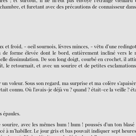
res ; et surtout, il ne m’eût pas envoyé l’étrange vieillard
chambre, et furetant avec des précautions de connaisseur dans
 et froid, - oeil sournois, lèvres minces, - vêtu d’une redingo
au de forme élevée dont le bord, entièrement incliné vers le 
lle dissimulation. De son long doigt, courbé en crochet, il atti
ait, le retournait, et avec un sourire et de petites exclamation
our un voleur. Sous son regard, ma surprise et ma colère s’apaisè
ait connu. Où l’avais-je déjà vu ? quand ? était-ce la veille ? ét
s épaules.
e sourire, avec les mêmes hum ! hum ! poussés d’un ton blasé
à m’habiller. Le jour gris et bas pouvait indiquer sept heure