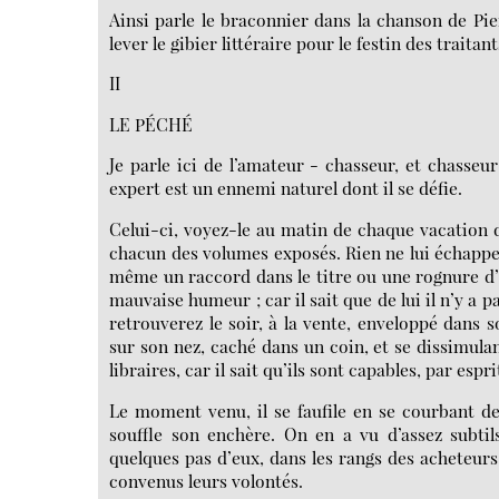
Ainsi parle le braconnier dans la chanson de Pie
lever le gibier littéraire pour le festin des traitan
II
LE PÉCHÉ
Je parle ici de l’amateur - chasseur, et chasseur
expert est un ennemi naturel dont il se défie.
Celui-ci, voyez-le au matin de chaque vacation d’
chacun des volumes exposés. Rien ne lui échappe
même un raccord dans le titre ou une rognure d’u
mauvaise humeur ; car il sait que de lui il n’y a p
retrouverez le soir, à la vente, enveloppé dans 
sur son nez, caché dans un coin, et se dissimulan
libraires, car il sait qu’ils sont capables, par esp
Le moment venu, il se faufile en se courbant derr
souffle son enchère. On en a vu d’assez subti
quelques pas d’eux, dans les rangs des acheteurs,
convenus leurs volontés.