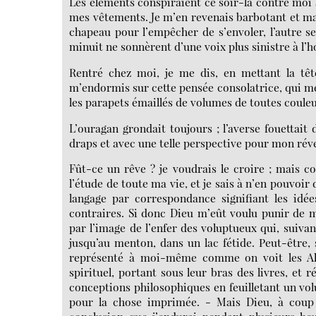
Les éléments conspiraient ce soir-là contre moi 
mes vêtements. Je m’en revenais barbotant et m
chapeau pour l’empêcher de s’envoler, l’autre 
minuit ne sonnèrent d’une voix plus sinistre à l’
Rentré chez moi, je me dis, en mettant la tê
m’endormis sur cette pensée consolatrice, qui me 
les parapets émaillés de volumes de toutes couleu
L’ouragan grondait toujours ; l’averse fouettait
draps et avec une telle perspective pour mon révei
Fût-ce un rêve ? je voudrais le croire ; mais co
l’étude de toute ma vie, et je sais à n’en pouvoir
langage par correspondance signifiant les idées
contraires. Si donc Dieu m’eût voulu punir de ma 
par l’image de l’enfer des voluptueux qui, suivan
jusqu’au menton, dans un lac fétide. Peut-être, 
représenté à moi-même comme on voit les Al
spirituel, portant sous leur bras des livres, et 
conceptions philosophiques en feuilletant un vol
pour la chose imprimée. - Mais Dieu, à coup 