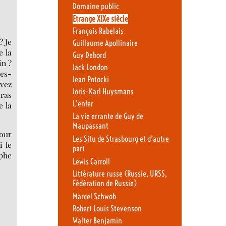
Domaine public
Etrange XIXe siècle
François Rabelais
? Je
Guillaume Apollinaire
e la
Guy Debord
in ?
Jack London
tes-
Jean Potocki
rvez
Joris-Karl Huysmans
bras
L’enfer
e la
La vie errante de Guy de
Maupassant
pour
Les Situ de Strasbourg et d’autre
i le
part
mphe
Lewis Carroll
Littérature russe (Russie, URSS,
Fédération de Russie)
Marcel Schwob
Robert Louis Stevenson
Walter Benjamin