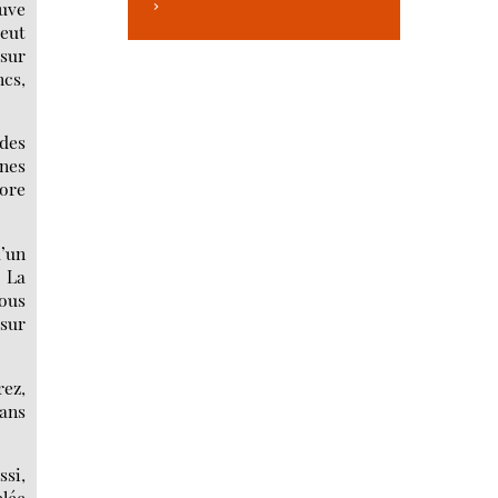
ouve
>
veut
 sur
ncs,
 des
nnes
core
d’un
 La
vous
 sur
rez,
dans
ssi,
plée