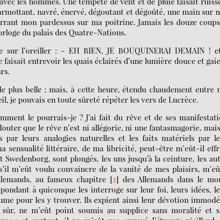
avec les hommes. Une tempête de vent et de pluie faisait ruiss
armottant, navré, énervé, dégoutant et dégoûté, une main sur
serrant mon pardessus sur ma poitrine. Jamais les douze coup
horloge du palais des Quatre-Nations.
te sur l’oreiller : - EH BIEN, JE BOUQUINERAI DEMAIN ! et
faisait entrevoir les quais éclairés d’une lumière douce et gaie
rs.
 de plus belle ; mais, à cette heure, étendu chaudement entre
l, je pouvais en toute sûreté répéter les vers de Lucrèce.
mment le pourrais-je ? J’ai fait du rêve et de ses manifestat
 douter que le rêve n’est ni allégorie, ni une fantasmagorie, mai
 par leurs analogies naturelles et les faits matériels par l
sensualité littéraire, de ma libricité, peut-être m’eût-il eff
t Swedenborg, sont plongés, les uns jusqu’à la ceinture, les au
s’il m’eût voulu convaincre de la vanité de mes plaisirs, m’eû
lemands, au fameux chapitre
[
2
]
des Allemands dans le mo
répondant à quiconque les interroge sur leur foi, leurs idées, l
ume pour les y trouver. Ils expient ainsi leur dévotion immod
sûr, ne m’eût point soumis au supplice sans moralité et s