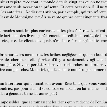
 sait et répète avec tout le monde depuis vingt ans qu’on ne tr
 ans une seule occasion se présente. Et cette occasion-là, il ne 
ui les autorités : Nodier et Parison, par exemple, qui trouvèrent
le César de Montaigne, payé à sa vente quinze cent cinquante fra
s manies sont les plus curieuses et les plus folâtres. Le client
ie fort cher des livres parfaitement accrédités et cotés, de bo
, etc., etc. Le client des quais s’est buté à une spécialité en
s brochures, les mémoires, les bribes négligées et qui, au bout 
ez de chercher telle gazette d’il y a seulement vingt ans !
ncomplète. Si vous persistez dans vos recherches, un libraire 
aire complet chez M. un tel, qui l’a acheté numéro par numéro
un littérateur qui connaît son avenir. Riez tant que vous voud
oudriez pas pour rien, il se console en disant en lui-même : - 
er à genoux ; tu ne les auras pas !
 impossibles, que se ramassent les riens qui vaudront de l’or. Au
 et du goût (et encore chez plus d’un d’entre eux le premier sup