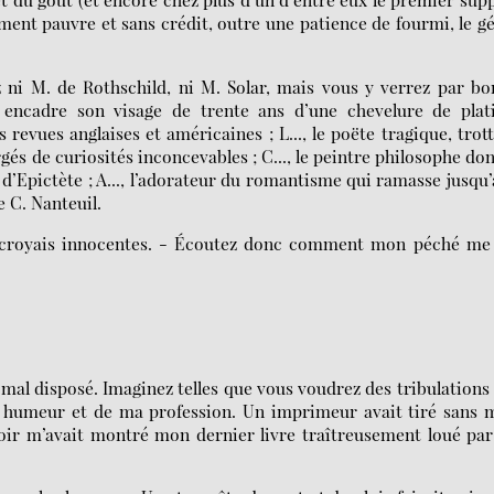
lement pauvre et sans crédit, outre une patience de fourmi, le g
z ni M. de Rothschild, ni M. Solar, mais vous y verrez par b
, encadre son visage de trente ans d’une chevelure de plati
revues anglaises et américaines ; L..., le poëte tragique, trot
s de curiosités inconcevables ; C..., le peintre philosophe don
 d’Epictète ; A..., l’adorateur du romantisme qui ramasse jusqu
e C. Nanteuil.
je croyais innocentes. - Écoutez donc comment mon péché me
s mal disposé. Imaginez telles que vous voudrez des tribulations
 humeur et de ma profession. Un imprimeur avait tiré sans 
u soir m’avait montré mon dernier livre traîtreusement loué pa