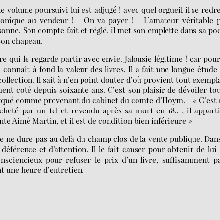
 volume poursuivi lui est adjugé ! avec quel orgueil il se redr
ronique au vendeur ! - On va payer ! - L’amateur véritable 
onne. Son compte fait et réglé, il met son emplette dans sa po
son chapeau.
raire qui le regarde partir avec envie. Jalousie légitime ! car pour
l connaît à fond la valeur des livres. Il a fait une longue étude
collection. Il sait à n’en point douter d’où provient tout exempl
ement coté depuis soixante ans. C’est son plaisir de dévoiler to
marqué comme provenant du cabinet du comte d’Hoym. - « C’est
heté par un tel et revendu après sa mort en 18.. ; il appart
ente Aimé Martin, et il est de condition bien inférieure ».
ire ne dure pas au delà du champ clos de la vente publique. Dan
 déférence et d’attention. Il le fait causer pour obtenir de lui
nsciencieux pour refuser le prix d’un livre, suffisamment p
nt une heure d’entretien.