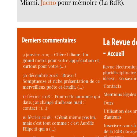
Miami.
Jacno
pour mémoire (La RdR).
Derniers commentaires
La Revue d
-
Accueil
9 janvier 2019 –
Chère Liliane, Un
grand merci pour votre appréciation et
surtout pour votre (…)
Revue électroniqu
pluridisciplinaire 
30 décembre 2018 –
Bravo !
idées) -
En savoi
Somptueuse et riche présentation de ce
Contacts
merveilleux poète et érudit. (…)
Mentions légales
17 février 2018 –
Pour cette annonce qui
date, j’ai changé d’adresse mail :
Ours
contact : (…)
Utilisation des ar
d’auteurs
16 février 2018 –
C’était même pas lui,
mais c’est tout comme : c’est Aurélie
Inscrivez-vous à 
Filipetti qui a (…)
de la RdR
(Envoye