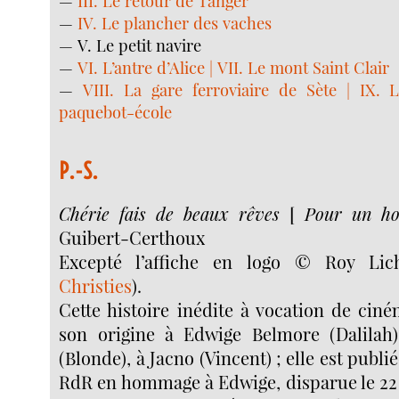
—
III. Le retour de Tanger
—
IV. Le plancher des vaches
— V. Le petit navire
—
VI. L’antre d’Alice | VII. Le mont Saint Clair
—
VIII. La gare ferroviaire de Sète | IX.
paquebot-école
P.-S.
Chérie fais de beaux rêves
[
Pour un h
Guibert-Certhoux
Excepté l’affiche en logo © Roy Lich
Christies
).
Cette histoire inédite à vocation de cin
son origine à Edwige Belmore (Dalilah)
(Blonde), à Jacno (Vincent) ; elle est publi
RdR en hommage à Edwige, disparue le 22 