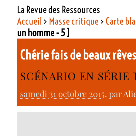
La Revue des Ressources
Accueil
>
Masse critique
>
Carte bl
un homme - 5 ]
Chérie fais de beaux rêve
SCÉNARIO EN SÉRIE 
samedi 31 octobre 2015
, par
Ali