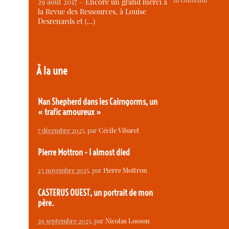
ni contenu)
29 août 2017 –
Encore un grand merci à
la Revue des Ressources, à Louise
Desrenards et (…)
À la une
Nan Shepherd dans les Cairngorms, un
« trafic amoureux »
7 décembre 2025
, par
Cécile Vibarel
Pierre Mottron - I almost died
23 novembre 2025
, par
Pierre Mottron
CASTERUS OUEST, un portrait de mon
père.
29 septembre 2025
, par
Nicolas Losson