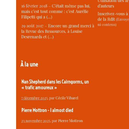
Utilisation des ar
d’auteurs
16 février 2018 –
C’était même pas lui,
mais c’est tout comme : c’est Aurélie
Inscrivez-vous à 
Filipetti qui a (…)
de la RdR
(Envoye
ni contenu)
29 août 2017 –
Encore un grand merci à
la Revue des Ressources, à Louise
Desrenards et (…)
À la une
Nan Shepherd dans les Cairngorms, un
« trafic amoureux »
7 décembre 2025
, par
Cécile Vibarel
Pierre Mottron - I almost died
23 novembre 2025
, par
Pierre Mottron