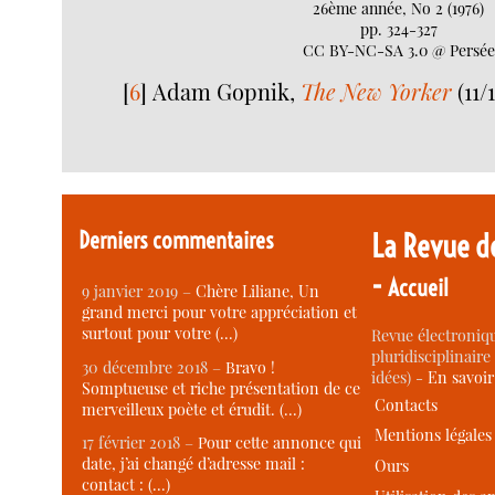
26ème année, No 2 (1976)
pp. 324-327
CC BY-NC-SA 3.0 @ Persée
[
6
]
Adam Gopnik,
The New Yorker
(11/
Derniers commentaires
La Revue d
-
Accueil
9 janvier 2019 –
Chère Liliane, Un
grand merci pour votre appréciation et
surtout pour votre (…)
Revue électroniqu
pluridisciplinaire 
30 décembre 2018 –
Bravo !
idées) -
En savoi
Somptueuse et riche présentation de ce
Contacts
merveilleux poète et érudit. (…)
Mentions légales
17 février 2018 –
Pour cette annonce qui
date, j’ai changé d’adresse mail :
Ours
contact : (…)