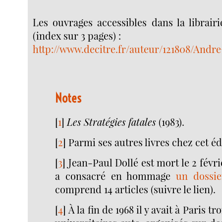
Les ouvrages accessibles dans la librair
(index sur 3 pages) :
http://www.decitre.fr/auteur/121808/And
Notes
[
1
]
Les Stratégies fatales
(1983).
[
2
]
Parmi ses autres livres chez cet é
[
3
]
Jean-Paul Dollé est mort le 2 févri
a consacré en hommage
un dossi
comprend 14 articles (suivre le lien).
[
4
]
À la fin de 1968 il y avait à Paris t