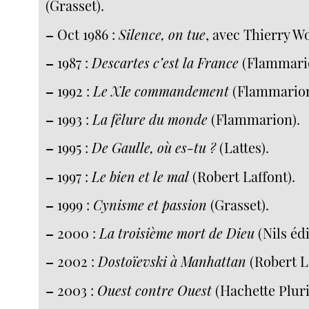
(Grasset).
–
Oct 1986 :
Silence, on tue
, avec Thierry Wo
–
1987 :
Descartes c’est la France
(Flammari
–
1992 :
Le XIe commandement
(Flammarion
–
1993 :
La fêlure du monde
(Flammarion).
–
1995 :
De Gaulle, où es-tu ?
(Lattes).
–
1997 :
Le bien et le mal
(Robert Laffont).
–
1999 :
Cynisme et passion
(Grasset).
–
2000 :
La troisième mort de Dieu
(Nils édi
–
2002 :
Dostoïevski à Manhattan
(Robert La
–
2003 :
Ouest contre Ouest
(Hachette Pluri