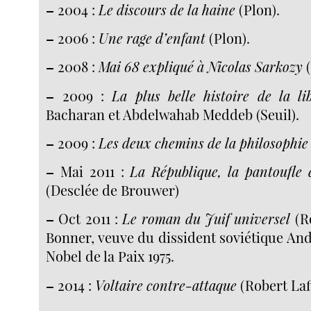
–
2004 :
Le discours de la haine
(Plon).
–
2006 :
Une rage d’enfant
(Plon).
–
2008 :
Mai 68 expliqué à Nicolas Sarkozy
(
–
2009 :
La plus belle histoire de la li
Bacharan et Abdelwahab Meddeb (Seuil).
–
2009 :
Les deux chemins de la philosophie
–
Mai 2011 :
La République, la pantoufle e
(Desclée de Brouwer)
–
Oct 2011 :
Le roman du Juif universel
(Ro
Bonner, veuve du dissident soviétique And
Nobel de la Paix 1975.
–
2014 :
Voltaire contre-attaque
(Robert Laf