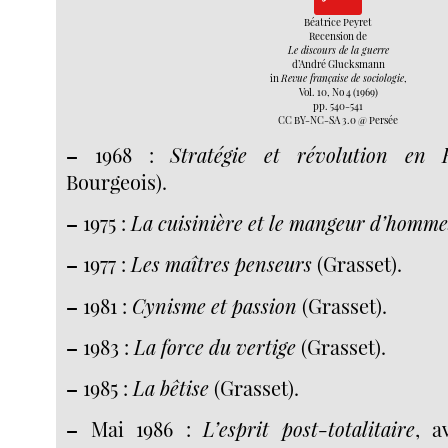
Béatrice Peyret
Recension de
Le discours de la guerre
d’André Glucksmann
in
Revue française de sociologie
,
Vol. 10, No 4 (1969)
pp. 540-541
CC BY-NC-SA 3.0 @ Persée
–
1968 :
Stratégie et révolution en 
Bourgeois).
–
1975 :
La cuisinière et le mangeur d’homme
–
1977 :
Les maîtres penseurs
(Grasset).
–
1981 :
Cynisme et passion
(Grasset).
–
1983 :
La force du vertige
(Grasset).
–
1985 :
La bêtise
(Grasset).
–
Mai 1986 :
L’esprit post-totalitaire
, a