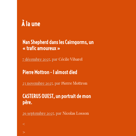
À la une
Nan Shepherd dans les Cairngorms, un
« trafic amoureux »
7 décembre 2025
, par
Cécile Vibarel
Pierre Mottron - I almost died
23 novembre 2025
, par
Pierre Mottron
CASTERUS OUEST, un portrait de mon
père.
29 septembre 2025
, par
Nicolas Losson
<
>