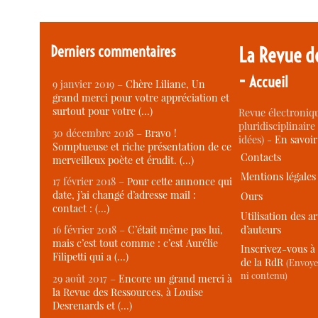
Derniers commentaires
La Revue d
-
Accueil
9 janvier 2019 –
Chère Liliane, Un
grand merci pour votre appréciation et
surtout pour votre (…)
Revue électroniqu
pluridisciplinaire 
30 décembre 2018 –
Bravo !
idées) -
En savoi
Somptueuse et riche présentation de ce
Contacts
merveilleux poète et érudit. (…)
Mentions légales
17 février 2018 –
Pour cette annonce qui
date, j’ai changé d’adresse mail :
Ours
contact : (…)
Utilisation des ar
d’auteurs
16 février 2018 –
C’était même pas lui,
mais c’est tout comme : c’est Aurélie
Inscrivez-vous à 
Filipetti qui a (…)
de la RdR
(Envoye
ni contenu)
29 août 2017 –
Encore un grand merci à
la Revue des Ressources, à Louise
Desrenards et (…)