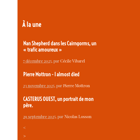
À la une
Nan Shepherd dans les Cairngorms, un
« trafic amoureux »
7 décembre 2025
, par
Cécile Vibarel
Pierre Mottron - I almost died
23 novembre 2025
, par
Pierre Mottron
CASTERUS OUEST, un portrait de mon
père.
29 septembre 2025
, par
Nicolas Losson
<
>