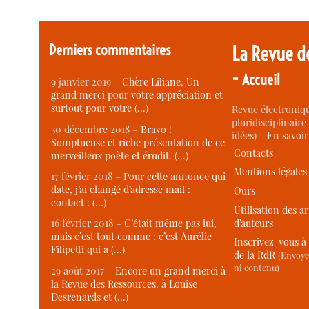
Derniers commentaires
La Revue d
-
Accueil
9 janvier 2019 –
Chère Liliane, Un
grand merci pour votre appréciation et
surtout pour votre (…)
Revue électroniqu
pluridisciplinaire 
30 décembre 2018 –
Bravo !
idées) -
En savoi
Somptueuse et riche présentation de ce
Contacts
merveilleux poète et érudit. (…)
Mentions légales
17 février 2018 –
Pour cette annonce qui
date, j’ai changé d’adresse mail :
Ours
contact : (…)
Utilisation des ar
d’auteurs
16 février 2018 –
C’était même pas lui,
mais c’est tout comme : c’est Aurélie
Inscrivez-vous à 
Filipetti qui a (…)
de la RdR
(Envoye
ni contenu)
29 août 2017 –
Encore un grand merci à
la Revue des Ressources, à Louise
Desrenards et (…)