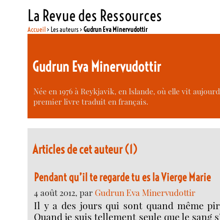
La Revue des Ressources
Accueil
> Les auteurs >
Gudrun Eva Minervudottir
Gudrun Eva Minervudottir
Née en 1976 à Reykjavik, en Islande, où elle vit aujourd
premier livre traduit en français.
Articles de cet auteur (1)
Pendant qu’il te regarde tu es la Vierge Marie
4 août 2012, par
Gudrun Eva Minervudottir
Il y a des jours qui sont quand même pir
Quand je suis tellement seule que le sang 