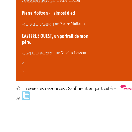
7 décembre 2025
, par
Cécile Vibarel
Pierre Mottron - I almost died
23 novembre 2025
, par
Pierre Mottron
CASTERUS OUEST, un portrait de mon
père.
29 septembre 2025
, par
Nicolas Losson
<
>
© la revue des ressources : Sauf mention particulière |
&