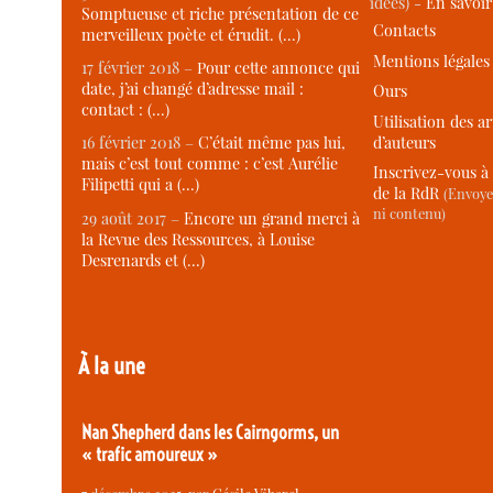
idées) -
En savoi
Somptueuse et riche présentation de ce
Contacts
merveilleux poète et érudit. (…)
Mentions légales
17 février 2018 –
Pour cette annonce qui
date, j’ai changé d’adresse mail :
Ours
contact : (…)
Utilisation des ar
d’auteurs
16 février 2018 –
C’était même pas lui,
mais c’est tout comme : c’est Aurélie
Inscrivez-vous à 
Filipetti qui a (…)
de la RdR
(Envoye
ni contenu)
29 août 2017 –
Encore un grand merci à
la Revue des Ressources, à Louise
Desrenards et (…)
À la une
Nan Shepherd dans les Cairngorms, un
« trafic amoureux »