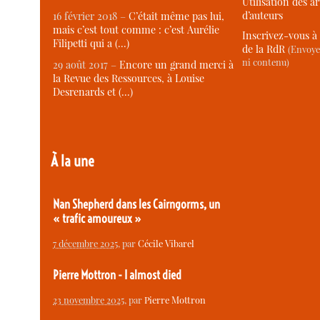
Utilisation des ar
d’auteurs
16 février 2018 –
C’était même pas lui,
mais c’est tout comme : c’est Aurélie
Inscrivez-vous à 
Filipetti qui a (…)
de la RdR
(Envoye
ni contenu)
29 août 2017 –
Encore un grand merci à
la Revue des Ressources, à Louise
Desrenards et (…)
À la une
Nan Shepherd dans les Cairngorms, un
« trafic amoureux »
7 décembre 2025
, par
Cécile Vibarel
Pierre Mottron - I almost died
23 novembre 2025
, par
Pierre Mottron