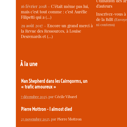
Utilisation des ar
d’auteurs
16 février 2018 –
C’était même pas lui,
mais c’est tout comme : c’est Aurélie
Inscrivez-vous à 
Filipetti qui a (…)
de la RdR
(Envoye
ni contenu)
29 août 2017 –
Encore un grand merci à
la Revue des Ressources, à Louise
Desrenards et (…)
À la une
Nan Shepherd dans les Cairngorms, un
« trafic amoureux »
7 décembre 2025
, par
Cécile Vibarel
Pierre Mottron - I almost died
23 novembre 2025
, par
Pierre Mottron