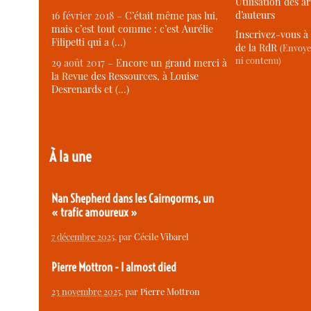
Utilisation des ar
d’auteurs
16 février 2018 –
C’était même pas lui,
mais c’est tout comme : c’est Aurélie
Inscrivez-vous à 
Filipetti qui a (…)
de la RdR
(Envoye
ni contenu)
29 août 2017 –
Encore un grand merci à
la Revue des Ressources, à Louise
Desrenards et (…)
À la une
Nan Shepherd dans les Cairngorms, un
« trafic amoureux »
7 décembre 2025
, par
Cécile Vibarel
Pierre Mottron - I almost died
23 novembre 2025
, par
Pierre Mottron