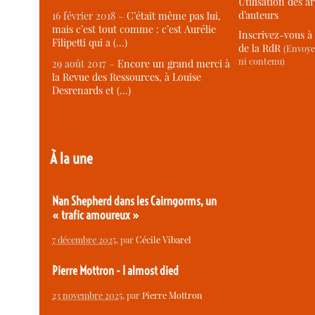
Utilisation des ar
d’auteurs
16 février 2018 –
C’était même pas lui,
mais c’est tout comme : c’est Aurélie
Inscrivez-vous à 
Filipetti qui a (…)
de la RdR
(Envoye
ni contenu)
29 août 2017 –
Encore un grand merci à
la Revue des Ressources, à Louise
Desrenards et (…)
À la une
Nan Shepherd dans les Cairngorms, un
« trafic amoureux »
7 décembre 2025
, par
Cécile Vibarel
Pierre Mottron - I almost died
23 novembre 2025
, par
Pierre Mottron