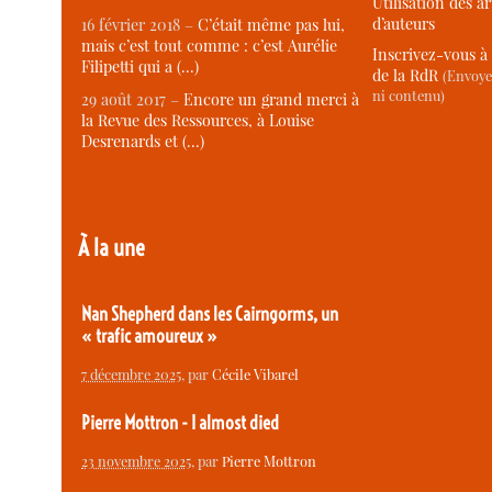
Utilisation des ar
d’auteurs
16 février 2018 –
C’était même pas lui,
mais c’est tout comme : c’est Aurélie
Inscrivez-vous à 
Filipetti qui a (…)
de la RdR
(Envoye
ni contenu)
29 août 2017 –
Encore un grand merci à
la Revue des Ressources, à Louise
Desrenards et (…)
À la une
Nan Shepherd dans les Cairngorms, un
« trafic amoureux »
7 décembre 2025
, par
Cécile Vibarel
Pierre Mottron - I almost died
23 novembre 2025
, par
Pierre Mottron