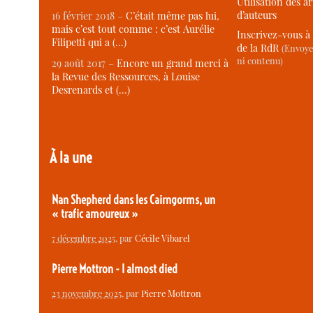
Utilisation des ar
d’auteurs
16 février 2018 –
C’était même pas lui,
mais c’est tout comme : c’est Aurélie
Inscrivez-vous à 
Filipetti qui a (…)
de la RdR
(Envoye
ni contenu)
29 août 2017 –
Encore un grand merci à
la Revue des Ressources, à Louise
Desrenards et (…)
À la une
Nan Shepherd dans les Cairngorms, un
« trafic amoureux »
7 décembre 2025
, par
Cécile Vibarel
Pierre Mottron - I almost died
23 novembre 2025
, par
Pierre Mottron