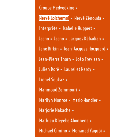
•
Groupe Medvedkine
•
•
Hervé Loichemol
Hervé Zénouda
•
•
Interprète
Isabelle Huppert
•
•
•
Jacno
Jacno
Jacques Kébadian
•
•
Jane Birkin
Jean-Jacques Hocquard
•
•
Jean-Pierre Thorn
João Trevisan
•
•
Julien Doré
Laurel et Hardy
•
Lionel Soukaz
•
Mahmoud Zemmouri
•
•
Marilyn Monroe
Mario Handler
•
Marjorie Nakache
•
Mathieu Kleyebe Abonnenc
•
•
Michael Cimino
Mohanad Yaqubi