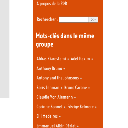
A propos de la RDR
Rechercher :
Mots-clés dans le même
groupe
•
•
Abbas Kiarostami
Adel Hakim
•
Anthony Bruno
•
Antony and the Johnsons
•
•
Boris Lehman
Bruno Carone
•
Claudia Von Alemann
•
•
Corinne Bonnet
Edwige Belmore
•
Elli Medeiros
•
Emmanuel Albin Dériat