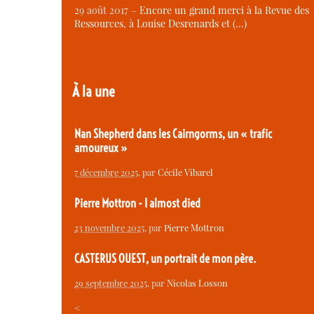
29 août 2017 –
Encore un grand merci à la Revue des
Ressources, à Louise Desrenards et (…)
À la une
Nan Shepherd dans les Cairngorms, un « trafic
amoureux »
7 décembre 2025
, par
Cécile Vibarel
Pierre Mottron - I almost died
23 novembre 2025
, par
Pierre Mottron
CASTERUS OUEST, un portrait de mon père.
29 septembre 2025
, par
Nicolas Losson
<