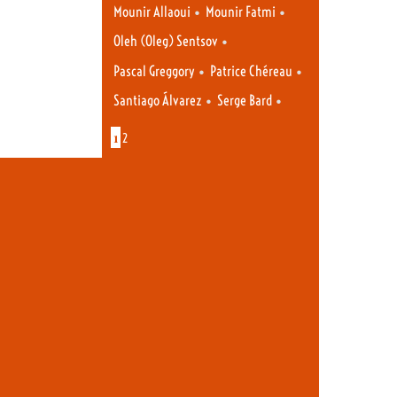
•
•
Mounir Allaoui
Mounir Fatmi
•
Oleh (Oleg) Sentsov
•
•
Pascal Greggory
Patrice Chéreau
•
•
Santiago Álvarez
Serge Bard
1
2