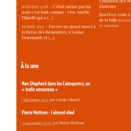
Utilisation des ar
d’auteurs
16 février 2018 –
C’était même pas lui,
mais c’est tout comme : c’est Aurélie
Inscrivez-vous à 
Filipetti qui a (…)
de la RdR
(Envoye
ni contenu)
29 août 2017 –
Encore un grand merci à
la Revue des Ressources, à Louise
Desrenards et (…)
À la une
Nan Shepherd dans les Cairngorms, un
« trafic amoureux »
7 décembre 2025
, par
Cécile Vibarel
Pierre Mottron - I almost died
23 novembre 2025
, par
Pierre Mottron