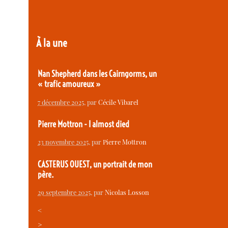
À la une
Nan Shepherd dans les Cairngorms, un
« trafic amoureux »
7 décembre 2025
, par
Cécile Vibarel
Pierre Mottron - I almost died
23 novembre 2025
, par
Pierre Mottron
CASTERUS OUEST, un portrait de mon
père.
29 septembre 2025
, par
Nicolas Losson
<
>