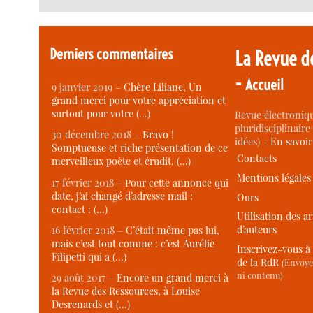
Derniers commentaires
La Revue d
-
Accueil
9 janvier 2019 –
Chère Liliane, Un
grand merci pour votre appréciation et
surtout pour votre (…)
Revue électroniqu
pluridisciplinaire 
30 décembre 2018 –
Bravo !
idées) -
En savoi
Somptueuse et riche présentation de ce
Contacts
merveilleux poète et érudit. (…)
Mentions légales
17 février 2018 –
Pour cette annonce qui
date, j’ai changé d’adresse mail :
Ours
contact : (…)
Utilisation des ar
d’auteurs
16 février 2018 –
C’était même pas lui,
mais c’est tout comme : c’est Aurélie
Inscrivez-vous à 
Filipetti qui a (…)
de la RdR
(Envoye
ni contenu)
29 août 2017 –
Encore un grand merci à
la Revue des Ressources, à Louise
Desrenards et (…)