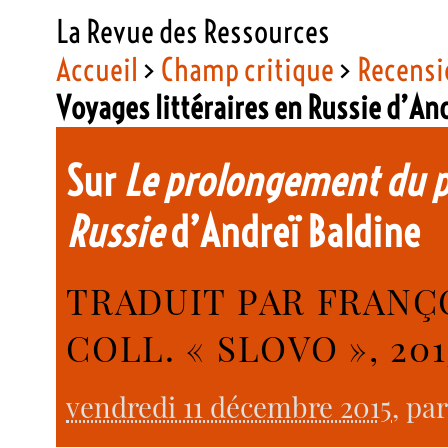
La Revue des Ressources
Accueil
>
Champ critique
>
Recensi
Voyages littéraires en Russie d’An
Sur
Le prolongement du po
Russie
d’Andreï Baldine
TRADUIT PAR FRANÇ
COLL. « SLOVO », 201
vendredi 11 décembre 2015
, pa