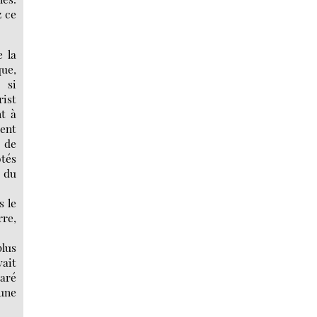
z ce
e la
que,
 si
ist
nt à
rent
e de
otés
u du
s le
rre,
plus
vait
paré
 une