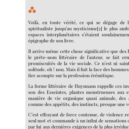
⁂
Voilà, en toute vérité, ce qui se dégage de 
spiritualiste jusqu’au mysticisme[2] le plus amb
espaces interplanétaires s’étaient soudainemen
épigraphe de son livre.
Il arrive même cette chose significative que des 
le prête-nom littéraire de l’auteur, se fait 
promiscuités de la vie sociale. Ce n’est ni sain
solitude, oh ! non. Mais il fuit la face des homme
fier acompte sur la profession érémitique.
La forme littéraire de Huysmans rappelle ces in
son des Esseintes, plantes monstrueuses aux ex
manière de vie organique quasi animale, des 
comme des appétits, des instincts, presque une v
C’est effrayant de force contenue, de violence r
seul mot et commande à un infini de sensations d
par lui aux dernières exigences de la plus irréduc