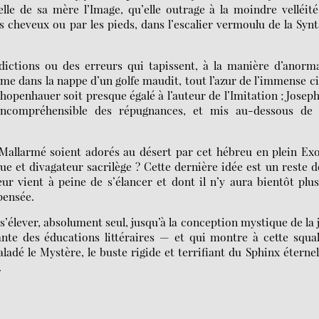
le de sa mère l’Image, qu’elle outrage à la moindre velléit
es cheveux ou par les pieds, dans l’escalier vermoulu de la Syn
dictions ou des erreurs qui tapissent, à la manière d’anorm
mme dans la nappe d’un golfe maudit, tout l’azur de l’immense ci
hopenhauer soit presque égalé à l’auteur de l’Imitation ; Josep
incompréhensible des répugnances, et mis au-dessous de 
Mallarmé soient adorés au désert par cet hébreu en plein Ex
e et divagateur sacrilège ? Cette dernière idée est un reste d
eur vient à peine de s’élancer et dont il n’y aura bientôt plus
 pensée.
 s’élever, absolument seul, jusqu’à la conception mystique de la 
te des éducations littéraires — et qui montre à cette squa
adé le Mystère, le buste rigide et terrifiant du Sphinx éternel 
.