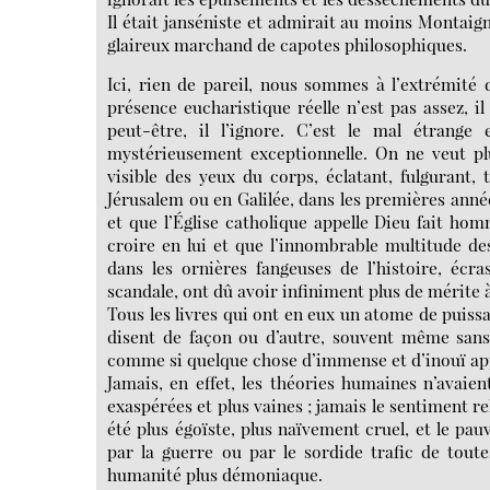
Il était janséniste et admirait au moins Montaign
glaireux marchand de capotes philosophiques.
Ici, rien de pareil, nous sommes à l’extrémité 
présence eucharistique réelle n’est pas assez, il
peut-être, il l’ignore. C’est le mal étrange
mystérieusement exceptionnelle. On ne veut p
visible des yeux du corps, éclatant, fulgurant,
Jérusalem ou en Galilée, dans les premières année
et que l’Église catholique appelle Dieu fait homm
croire en lui et que l’innombrable multitude des
dans les ornières fangeuses de l’histoire, écr
scandale, ont dû avoir infiniment plus de mérite à
Tous les livres qui ont en eux un atome de puissa
disent de façon ou d’autre, souvent même sans s
comme si quelque chose d’immense et d’inouï app
Jamais, en effet, les théories humaines n’avaien
exaspérées et plus vaines ; jamais le sentiment rel
été plus égoïste, plus naïvement cruel, et le pau
par la guerre ou par le sordide trafic de toute
humanité plus démoniaque.