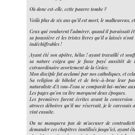
Où donc est-elle, cette pauvre tombe ?
Voilà plus de six ans qu’il est mort, le malheureux, e
Ceux qui voulurent l’admirer, quand il paraissait ê
sa poussière et les tristes livres qu’il a laissés n
indéchiffrables !
Ayant été son apôtre, hélas ! ayant travaillé et sou
sa nature exigea que je fusse payé aussitôt de l
extraordinaire avortement de la Grâce.
Mon disciple fut acclamé par nos catholiques, et cela 
Sa religion de bibelot et de bric-à-brac leur paru
naturaliste d’A vau-l’eau se comparât lui-même aux 
Les pages qu’on va lire marquent deux époques.
Les premières furent écrites avant la conversion
atroces déboires qu’il me réservait, je le caressai
vint ensuite.
On ne manquera pas de m’accuser de contradictio
demander ces chapitres inutilisés jusqu’ici, ayant ét