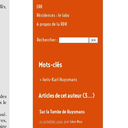
lès,
ERR
Résidences : le labo
A propos de la RDR
Rechercher :
Mots-clés
•
Joris-Karl Huysmans
Articles de cet auteur
(3…)
ides
s le
Sur la Tombe de Huysmans
ssé.
res,
25 octobre 2011
, par
Léon Bloy
pire