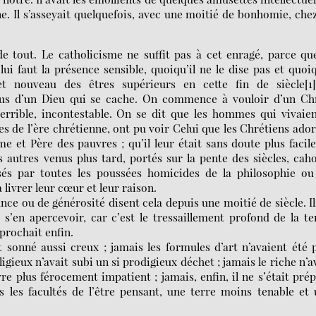
e. Il s’asseyait quelquefois, avec une moitié de bonhomie, che
de tout. Le catholicisme ne suffit pas à cet enragé, parce qu
 lui faut la présence sensible, quoiqu’il ne le dise pas et quoi
 et nouveau des êtres supérieurs en cette fin de siècle[1]
lus d’un Dieu qui se cache. On commence à vouloir d’un Chr
 terrible, incontestable. On se dit que les hommes qui vivaie
s de l’ère chrétienne, ont pu voir Celui que les Chrétiens ado
e et Père des pauvres ; qu’il leur était sans doute plus facil
 autres venus plus tard, portés sur la pente des siècles, cah
asés par toutes les poussées homicides de la philosophie o
 livrer leur cœur et leur raison.
nce ou de générosité disent cela depuis une moitié de siècle. Il
’en apercevoir, car c’est le tressaillement profond de la te
rochait enfin.
t sonné aussi creux ; jamais les formules d’art n’avaient été 
igieux n’avait subi un si prodigieux déchet ; jamais le riche n’a
vre plus férocement impatient ; jamais, enfin, il ne s’était pré
s les facultés de l’être pensant, une terre moins tenable et