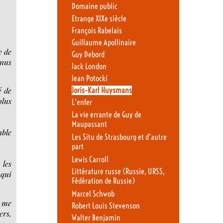
Domaine public
Etrange XIXe siècle
François Rabelais
Guillaume Apollinaire
e de
Guy Debord
enus
Jack London
Jean Potocki
é de
Joris-Karl Huysmans
plus
L’enfer
La vie errante de Guy de
Maupassant
able
Les Situ de Strasbourg et d’autre
part
Lewis Carroll
 les
Littérature russe (Russie, URSS,
 qui
Fédération de Russie)
Marcel Schwob
u me
Robert Louis Stevenson
ers,
Walter Benjamin