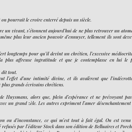
t on pourrait le croire enterré depuis un siècle.
tre un vivant, s’étonnent aujourd’hui de ne plus retrouver un atom
’ont même plus leur ancien pouvoir d’ennuyer, tellement ils sont dev
ffert longtemps pour qu’il devînt un chrétien, l’excessive médiocrit
a plus affreuse ingratitude et que je contemplasse en lui le 
dit tout.
t l’effet d’une intimité divine, et ils avalèrent que l’indécrott
plus grands écrivains chrétiens.
 de Huysmans, alors que, plein d’espérance et ne prévoyant pas
s avec un grand zèle. Les autres expriment l’amer désenchantement
n ou d’inconstance, ce qui m’est tout à fait égal. On est ven
é refusés par l’éditeur Stock dans son édition de Belluaires et Porch