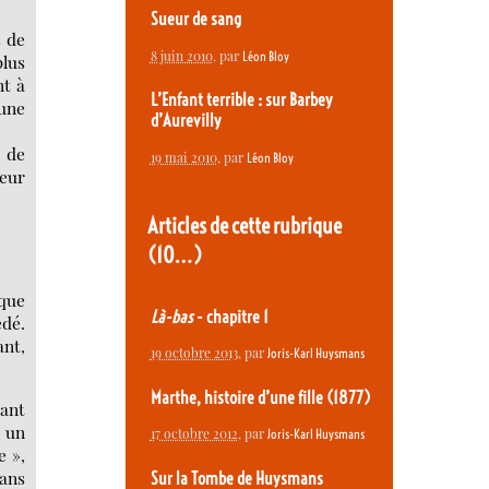
Sueur de sang
s de
8 juin 2010
, par
Léon Bloy
plus
nt à
L’Enfant terrible : sur Barbey
 une
d’Aurevilly
e de
19 mai 2010
, par
Léon Bloy
deur
Articles de cette rubrique
(10…)
ique
Là-bas
- chapitre 1
édé.
ant,
19 octobre 2013
, par
Joris-Karl Huysmans
Marthe, histoire d’une fille (1877)
éant
e un
17 octobre 2012
, par
Joris-Karl Huysmans
e »,
ans
Sur la Tombe de Huysmans