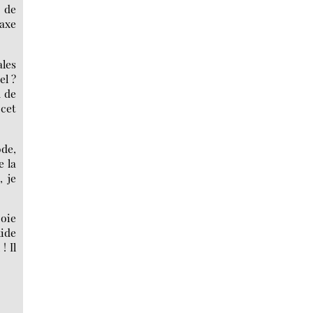
é de
taxe
ales
el ?
h de
cet
ode,
e la
, je
joie
lide
! Il