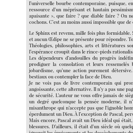
l’universelle bourbe contemporaine, puisque, enf
ressource d’un méprisant et hautain pessimisme
apaisante », que faire ? que diable faire ? On n
cochons. C’est au moins aussi impossible que de c
Le Sphinx est revenu, mille fois plus formidable
et aucun Œdipe ne se présente pour répondre. Tout
Théologies, philosophies, arts et littératures so
l’espérance croupit dans le rince-pieds rationalis
Les dépendeurs d’andouilles du progrès indéfin
prodiguer la consolation et leurs ressemelés
jobardisme, qu’une action purement détersive. 
bestiaux ou contempler la face de Dieu.
Je ne vois pas de livre contemporain qui pron
angoissante, cette alternative. Il n’y a pas une 
de sécurité. L’auteur ne vous offre jamais de siè
un degré quelconque la pensée moderne, il n’e
misanthrope qui n’accepte pas que l’ignoble hom
éperdument un Dieu. À l’exception de Pascal, per
Mais encore, Pascal avait un Dieu idéal qui était,
blessures. D’ailleurs, il était d’un siècle où qu
ignorait les épuisements et les dessèchements du n