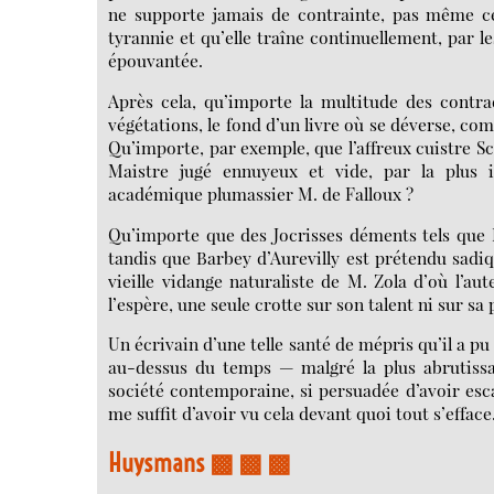
ne supporte jamais de contrainte, pas même cel
tyrannie et qu’elle traîne continuellement, par l
épouvantée.
Après cela, qu’importe la multitude des contra
végétations, le fond d’un livre où se déverse, co
Qu’importe, par exemple, que l’affreux cuistre Sc
Maistre jugé ennuyeux et vide, par la plus 
académique plumassier M. de Falloux ?
Qu’importe que des Jocrisses déments tels que 
tandis que Barbey d’Aurevilly est prétendu sadiqu
vieille vidange naturaliste de M. Zola d’où l’aut
l’espère, une seule crotte sur son talent ni sur sa
Un écrivain d’une telle santé de mépris qu’il a pu
au-dessus du temps — malgré la plus abrutissan
société contemporaine, si persuadée d’avoir escal
me suffit d’avoir vu cela devant quoi tout s’efface
Huysmans ▩ ▩ ▩