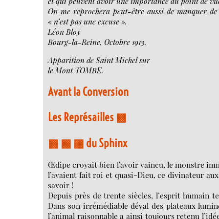
et qui peuvent avoir une importance au point de vue 
On me reprochera peut-être aussi de manquer de re
« n’est pas une excuse ».
Léon Bloy
Bourg-la-Reine, Octobre 1913.
Apparition de Saint Michel sur
le Mont TOMBE.
Avant la Conversion
Les Représailles ▩
▩ ▩ ▩ du Sphinx
Œdipe croyait bien l’avoir vaincu, le monstre immo
l’avaient fait roi et quasi-Dieu, ce divinateur aux
savoir !
Depuis près de trente siècles, l’esprit humain te
Dans son irrémédiable déval des plateaux lumine
l’animal raisonnable a ainsi toujours retenu l’id