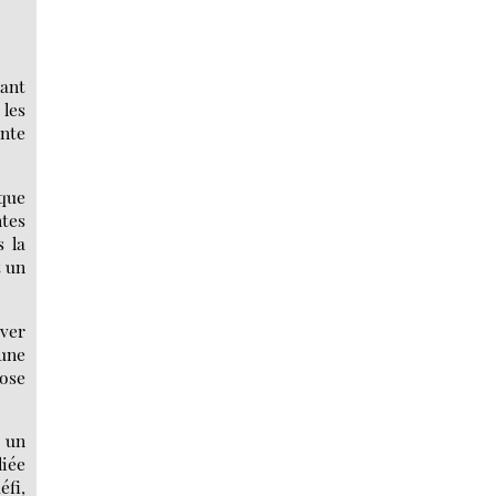
ant
 les
ante
 que
tes
s la
t un
êver
 une
ose
s un
liée
éfi,