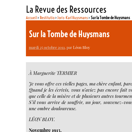
La Revue des Ressources
Accueil
>
Restitutio
>
Joris-Karl Huysmans
>
Sur la Tombe de Huysmans
Sur la Tombe de Huysmans
mardi 25 octobre 2011
, par
Léon Bloy
À Marguerite TERMIER
Je vous offre ces vielles pages, ma chère enfant, pa
Quand je les écrivis, vous n’aviez pas encore fait
que celle de la misère et de plusieurs autres tourmen
S’il vous arrive de souffrir, un jour, souvenez-vo
une ombre douloureuse.
LÉON BLOY.
Novembre 1913.