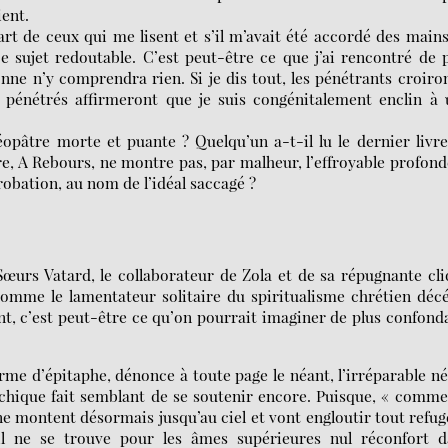
ient.
upart de ceux qui me lisent et s’il m’avait été accordé des main
e sujet redoutable. C’est peut-être ce que j’ai rencontré de 
ne n’y comprendra rien. Si je dis tout, les pénétrants croiro
es pénétrés affirmeront que je suis congénitalement enclin à
éopâtre morte et puante ? Quelqu’un a-t-il lu le dernier livr
e, A Rebours, ne montre pas, par malheur, l’effroyable profon
robation, au nom de l’idéal saccagé ?
Sœurs Vatard, le collaborateur de Zola et de sa répugnante cl
comme le lamentateur solitaire du spiritualisme chrétien déc
nt, c’est peut-être ce qu’on pourrait imaginer de plus confond
orme d’épitaphe, dénonce à toute page le néant, l’irréparable n
psychique fait semblant de se soutenir encore. Puisque, « comm
e montent désormais jusqu’au ciel et vont engloutir tout refug
l ne se trouve pour les âmes supérieures nul réconfort d