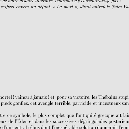
de notre histoire littéraire. Pourquoi n’y consentirais-je pas ?
spect envers un défunt. « La mort », disait autrefois Jules Val
rtel ! vaincu à jamais ! et, pour sa victoire, les Thébains stup
 pieds gonflés, cet aveugle terrible, parricide et incestueux san
tte ce symbole, le plus complet que l’antiquité grecque ait lai
ux de l’Éden et dans les successives dégringolades postérieu
ée d’un central rébus dont l’inespérable solution donnerait l’em