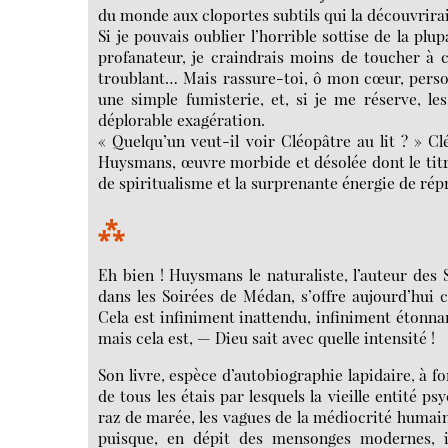
du monde aux cloportes subtils qui la découvrira
Si je pouvais oublier l’horrible sottise de la pl
profanateur, je craindrais moins de toucher à c
troublant… Mais rassure-toi, ô mon cœur, person
une simple fumisterie, et, si je me réserve, l
déplorable exagération.
« Quelqu’un veut-il voir Cléopâtre au lit ? » Cl
Huysmans, œuvre morbide et désolée dont le titr
de spiritualisme et la surprenante énergie de rép
⁂
Eh bien ! Huysmans le naturaliste, l’auteur des 
dans les Soirées de Médan, s’offre aujourd’hui 
Cela est infiniment inattendu, infiniment étonna
mais cela est, — Dieu sait avec quelle intensité !
Son livre, espèce d’autobiographie lapidaire, à f
de tous les étais par lesquels la vieille entité 
raz de marée, les vagues de la médiocrité humain
puisque, en dépit des mensonges modernes, i