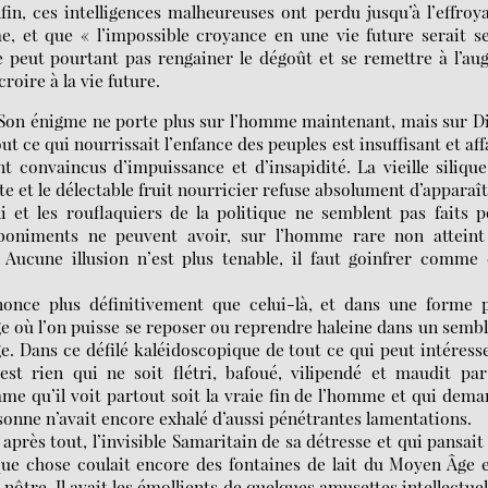
in, ces intelligences malheureuses ont perdu jusqu’à l’effroy
, et que « l’impossible croyance en une vie future serait s
e peut pourtant pas rengainer le dégoût et se remettre à l’au
roire à la vie future.
. Son énigme ne porte plus sur l’homme maintenant, mais sur D
 ce qui nourrissait l’enfance des peuples est insuffisant et aff
nt convaincus d’impuissance et d’insapidité. La vieille siliqu
te et le délectable fruit nourricier refuse absolument d’apparaît
i et les rouflaquiers de la politique ne semblent pas faits 
 boniments ne peuvent avoir, sur l’homme rare non atteint
Aucune illusion n’est plus tenable, il faut goinfrer comme
once plus définitivement que celui-là, et dans une forme p
page où l’on puisse se reposer ou reprendre haleine dans un semb
ge. Dans ce défilé kaléidoscopique de tout ce qui peut intéress
st rien qui ne soit flétri, bafoué, vilipendé et maudit par
me qu’il voit partout soit la vraie fin de l’homme et qui dem
sonne n’avait encore exhalé d’aussi pénétrantes lamentations.
 après tout, l’invisible Samaritain de sa détresse et qui pansait
elque chose coulait encore des fontaines de lait du Moyen Âge e
ôtre. Il avait les émollients de quelques amusettes intellectuel