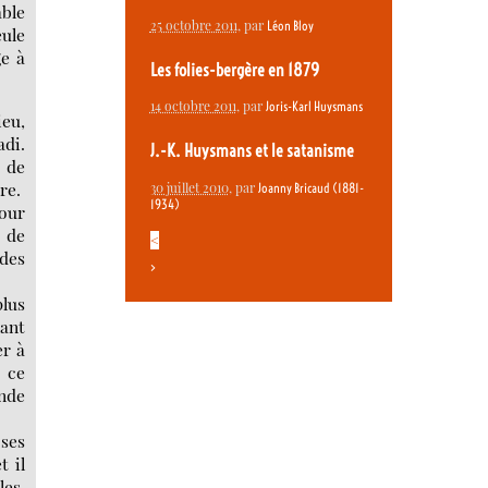
able
25 octobre 2011
, par
Léon Bloy
eule
ge à
Les folies-bergère en 1879
14 octobre 2011
, par
Joris-Karl Huysmans
ieu,
adi.
J.-K. Huysmans et le satanisme
e de
re.
30 juillet 2010
, par
Joanny Bricaud (1881-
1934)
pour
 de
<
 des
>
lus
lant
er à
 ce
ande
 ses
t il
les.