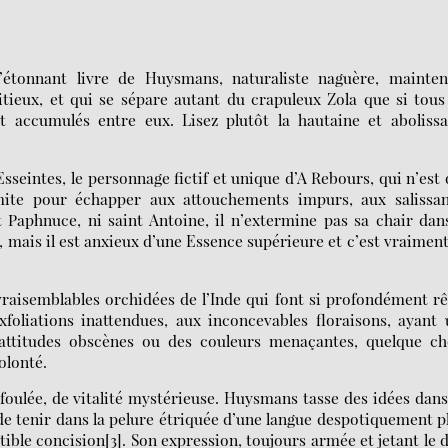
l’étonnant livre de Huysmans, naturaliste naguère, mainten
itieux, et qui se sépare autant du crapuleux Zola que si tous
t accumulés entre eux. Lisez plutôt la hautaine et aboliss
Esseintes, le personnage fictif et unique d’A Rebours, qui n’est
ermite pour échapper aux attouchements impurs, aux salissan
t Paphnuce, ni saint Antoine, il n’extermine pas sa chair dan
s, mais il est anxieux d’une Essence supérieure et c’est vraimen
vraisemblables orchidées de l’Inde qui font si profondément r
foliations inattendues, aux inconcevables floraisons, ayant
attitudes obscènes ou des couleurs menaçantes, quelque ch
olonté.
efoulée, de vitalité mystérieuse. Huysmans tasse des idées dan
e tenir dans la pelure étriquée d’une langue despotiquement p
tible concision[3]. Son expression, toujours armée et jetant le d