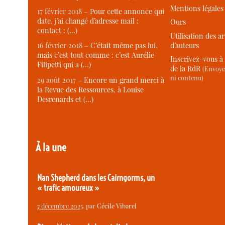
Mentions légales
17 février 2018 –
Pour cette annonce qui
date, j’ai changé d’adresse mail :
Ours
contact : (…)
Utilisation des ar
d’auteurs
16 février 2018 –
C’était même pas lui,
mais c’est tout comme : c’est Aurélie
Inscrivez-vous à 
Filipetti qui a (…)
de la RdR
(Envoye
ni contenu)
29 août 2017 –
Encore un grand merci à
la Revue des Ressources, à Louise
Desrenards et (…)
À la une
Nan Shepherd dans les Cairngorms, un
« trafic amoureux »
7 décembre 2025
, par
Cécile Vibarel