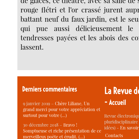
de glaces, ce théâtre, avec sa salle de 
rouge flétri et l’or crassé jurent au
battant neuf du faux jardin, est le seu
qui pue aussi délicieusement le 
tendresses payées et les abois des co
lassent.
Derniers commentaires
La Revue d
-
Accueil
9 janvier 2019 –
Chère Liliane, Un
grand merci pour votre appréciation et
surtout pour votre (…)
Revue électroniqu
pluridisciplinaire 
30 décembre 2018 –
Bravo !
idées) -
En savoi
Somptueuse et riche présentation de ce
Contacts
merveilleux poète et érudit. (…)