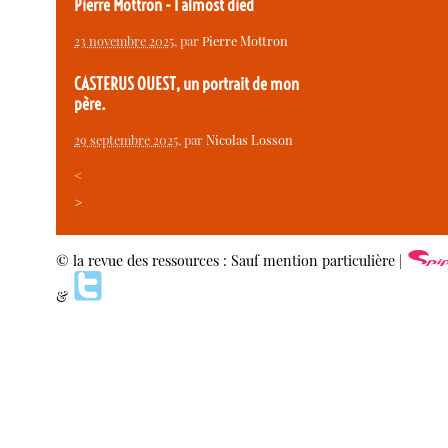
Pierre Mottron - I almost died
23 novembre 2025
, par
Pierre Mottron
CASTERUS OUEST, un portrait de mon
père.
29 septembre 2025
, par
Nicolas Losson
<
>
© la revue des ressources : Sauf mention particulière |
&