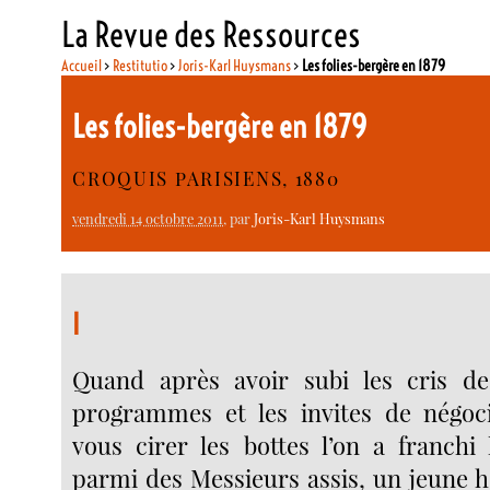
La Revue des Ressources
Accueil
>
Restitutio
>
Joris-Karl Huysmans
>
Les folies-bergère en 1879
Les folies-bergère en 1879
CROQUIS PARISIENS, 1880
vendredi 14 octobre 2011
, par
Joris-Karl Huysmans
I
Quand après avoir subi les cris 
programmes et les invites de négoci
vous cirer les bottes l’on a franchi
parmi des Messieurs assis, un jeune