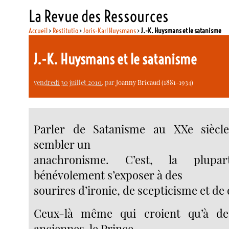
La Revue des Ressources
Accueil
>
Restitutio
>
Joris-Karl Huysmans
>
J.-K. Huysmans et le satanisme
J.-K. Huysmans et le satanisme
vendredi 30 juillet 2010
, par
Joanny Bricaud (1881-1934)
Parler de Satanisme au XXe siècle
sembler un
anachronisme. C’est, la plup
bénévolement s’exposer à des
sourires d’ironie, de scepticisme et de
Ceux-là même qui croient qu’à de
anciennes, le Prince